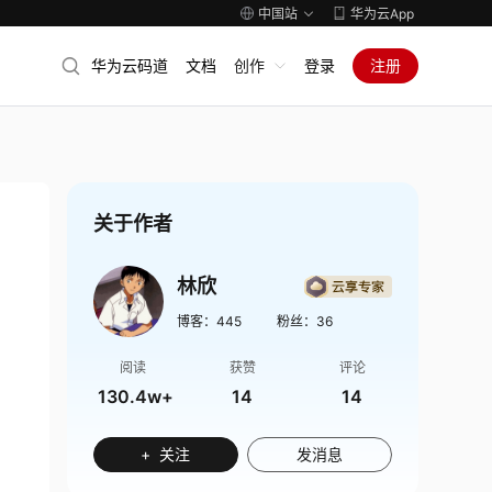
中国站
华为云App
华为云码道
文档
创作
登录
注册
关于作者
林欣
博客：
445
粉丝：
36
阅读
获赞
评论
130.4w+
14
14
+ 关注
发消息