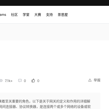
rams
社区
学堂
大赛
支持
茶思屋
举报
7.1k+
0
0
演着至关重要的角色，以下是关于网关的定义和作用的详细解
又称网间连接器、协议转换器，是连接两个或多个网络的设备或软