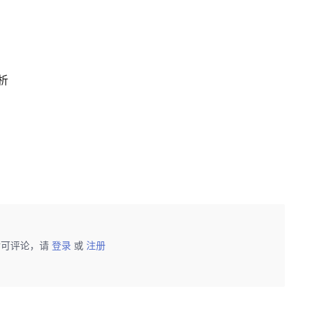
析
后可评论，请
登录
或
注册