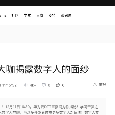
rams
社区
学堂
大赛
支持
茶思屋
大咖揭露数字人的面纱
举报
 11:15:52
4k+
0
0
12月11日16:30，华为云DTT直播间为你揭秘！学习干货之
入数字人群聊，与众多开发者碰撞更多数字人新玩法！数字人立