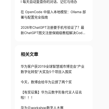
I 每天自动复盘你的对话、记忆与待办
在 OpenCode 中接入本地模型：Ollama 部
署与配置完全指南
2026年ChatGPT注册要手机号验证了？最
新ChatGPT图文注册保姆级教程解决Codex
手机号验证难题
相关文章
华为客户获2019全球智慧城市博览会“产业
数字化转型”大奖及5个项目入围奖
今天，数博会给华为云颁了两个奖
【有奖征集】华为云数字形象代言人征名
啦！！！
华为云workshop数字人大赛