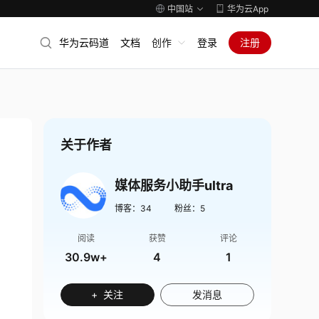
中国站
华为云App
华为云码道
文档
创作
登录
注册
关于作者
媒体服务小助手ultra
博客：
34
粉丝：
5
阅读
获赞
评论
30.9w+
4
1
+ 关注
发消息