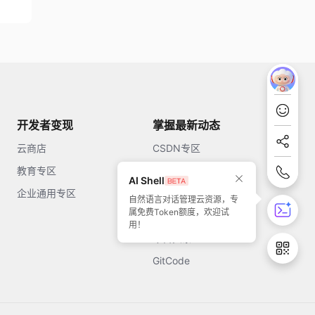
开发者变现
掌握最新动态
云商店
CSDN专区
教育专区
知乎
AI Shell
企业通用专区
开源中国
自然语言对话管理云资源，专
属免费Token额度，欢迎试
51CTO
用！
今日头条
GitCode