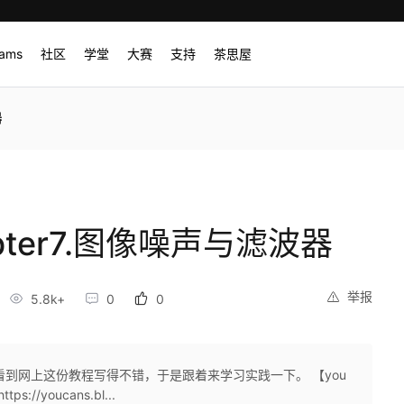
rams
社区
学堂
大赛
支持
茶思屋
器
pter7.图像噪声与滤波器
举报
5.8k+
0
0
，看到网上这份教程写得不错，于是跟着来学习实践一下。 【you
ps://youcans.bl...