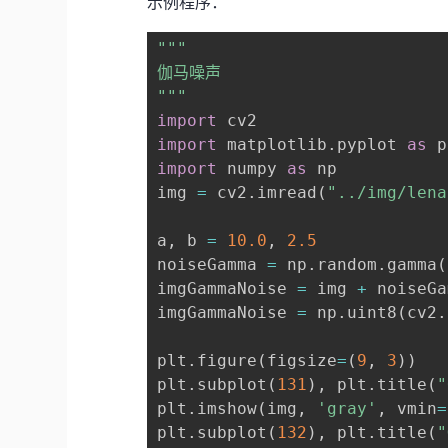
示例程序：
"""

伽马噪声

"""
import
import
 matplotlib
.
pyplot 
as
import
 numpy 
as
 np

img 
=
 cv2
.
imread
(
"../img/lena
a
,
 b 
=
10.0
,
2.5
noiseGamma 
=
 np
.
random
.
gamma
(
imgGammaNoise 
=
 img 
+
 noiseGa
imgGammaNoise 
=
 np
.
uint8
(
cv2
.
plt
.
figure
(
figsize
=
(
9
,
3
)
)
plt
.
subplot
(
131
)
,
 plt
.
title
(
"
plt
.
imshow
(
img
,
'gray'
,
 vmin
=
plt
.
subplot
(
132
)
,
 plt
.
title
(
"