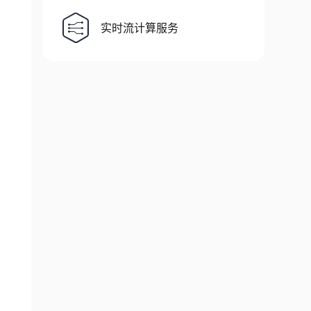
实时流计算服务
 cv2
.
NORM_MINMAX
)
)
# 归一化为 [0,255]
0
,
255
]
,
 density
=
True
)