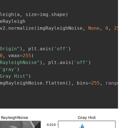
leigh
(
a
,
 size
=
img
.
shape
)
eRayleigh

v2
.
normalize
(
imgRayleighNoise
,
None
,
0
,
255
,
Origin"
)
,
 plt
.
axis
(
'off'
)
0
,
 vmax
=
255
)
RayleighNoise"
)
,
 plt
.
axis
(
'off'
)
'gray'
)
Gray Hist"
)
mgRayleighNoise
.
flatten
(
)
,
 bins
=
255
,
range
=
[