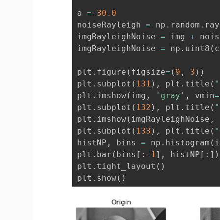
a 
=
30.0
noiseRayleigh 
=
 np
.
random
.
ray
imgRayleighNoise 
=
 img 
+
 nois
imgRayleighNoise 
=
 np
.
uint8
(
c
plt
.
figure
(
figsize
=
(
9
,
3
)
)
plt
.
subplot
(
131
)
,
 plt
.
title
(
"
plt
.
imshow
(
img
,
'gray'
,
 vmin
=
plt
.
subplot
(
132
)
,
 plt
.
title
(
"
plt
.
imshow
(
imgRayleighNoise
,
plt
.
subplot
(
133
)
,
 plt
.
title
(
"
histNP
,
 bins 
=
 np
.
histogram
(
i
plt
.
bar
(
bins
[
:
-
1
]
,
 histNP
[
:
]
)
plt
.
tight_layout
(
)
plt
.
show
(
)