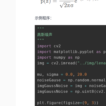
示例程序：
"""

高斯噪声

"""
import
import
 matplotlib
.
pyplot 
as
import
 numpy 
as
 np

img 
=
 cv2
.
imread
(
"../img/lena
mu
,
 sigma 
=
0.0
,
20.0
noiseGause 
=
 np
.
random
.
normal
imgGaussNoise 
=
 img 
+
 noiseGa
imgGaussNoise 
=
 np
.
uint8
(
cv2
.
plt
.
figure
(
figsize
=
(
9
,
3
)
)