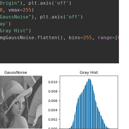
Origin"
)
,
 plt
.
axis
(
'off'
)
0
,
 vmax
=
255
)
GaussNoise"
)
,
 plt
.
axis
(
'off'
)
ay'
)
Gray Hist"
)
mgGaussNoise
.
flatten
(
)
,
 bins
=
255
,
range
=
[
0
,