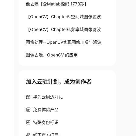
像去噪【含Matlab源码 1778期】
【OpenCV】Chapter5.空间域图像滤波
【OpenCV】Chapter6.频率域图像滤波
255
]
,
 density
=
True
)
图像处理--OpenCV实现图像加噪与滤波
图像去噪：OpenCV 的应用
加入云驻计划，成为创作者
华为云周边好礼
免费体验产品
特殊身份标识
线下官方门票