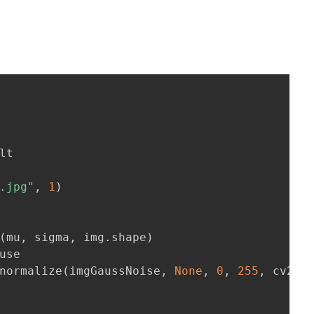
.jpg"
,
1
)
(
mu
,
 sigma
,
 img
.
shape
)
use

normalize
(
imgGaussNoise
,
None
,
0
,
255
,
 cv2
.
N