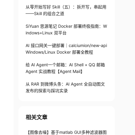
从零开始写好 Skill（五）：拆开写，串起用
——Skill 的组合之道
SiYuan 思源笔记 Docker 部署终极指南：W
indows+Linux 双平台
AI 接口网关一键部署｜calciumion/new-api
Windows/Linux Docker 部署全教程
给 AI Agent一个邮箱：AI Shell + QQ 邮箱
Agent 实战教程【Agent Mail】
从 RAR 到微博头条：AI Agent 全自动图文
发布的探索与踩坑实录
ORM_MINMAX
)
)
# 归一化为 [0,255]
相关文章
【图像去噪】基于matlab GUI多种滤波器图