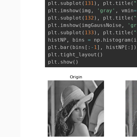
plt
.
subplot
(
131
)
,
 plt
.
title
(
"
plt
.
imshow
(
img
,
'gray'
,
 vmin
=
plt
.
subplot
(
132
)
,
 plt
.
title
(
"
plt
.
imshow
(
imgGaussNoise
,
'gr
plt
.
subplot
(
133
)
,
 plt
.
title
(
"
histNP
,
 bins 
=
 np
.
histogram
(
i
plt
.
bar
(
bins
[
:
-
1
]
,
 histNP
[
:
]
)
plt
.
tight_layout
(
)
plt
.
show
(
)