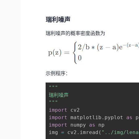
瑞利噪声
瑞利噪声的概率密度函数为
示例程序：
"""

瑞利噪声

"""
import
import
 matplotlib
.
pyplot 
as
import
 numpy 
as
 np

img 
=
 cv2
.
imread
(
"../img/lena