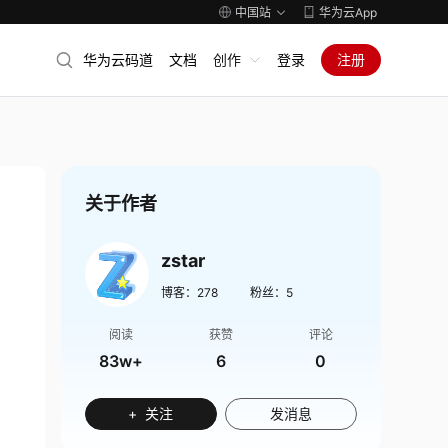
中国站
华为云App
华为云码道
文档
创作
登录
注册
关于作者
zstar
博客：
278
粉丝：
5
阅读
获赞
评论
83w+
6
0
+ 关注
发消息