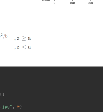
.jpg"
,
0
)