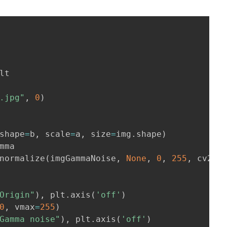
.jpg"
,
0
)
shape
=
b
,
 scale
=
a
,
 size
=
img
.
shape
)
mma

normalize
(
imgGammaNoise
,
None
,
0
,
255
,
 cv2
.
N
Origin"
)
,
 plt
.
axis
(
'off'
)
0
,
 vmax
=
255
)
Gamma noise"
)
,
 plt
.
axis
(
'off'
)