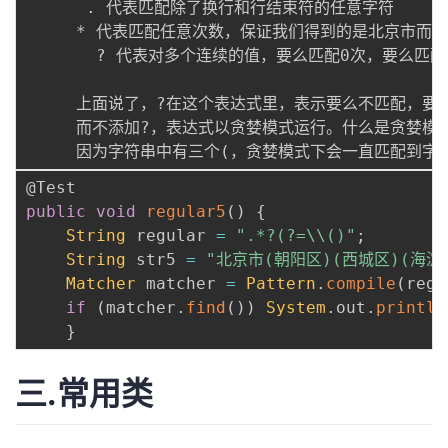
      . 代表匹配除了换行和行结束符的任意字符

     * 代表匹配任意次数，保证我们得到的是北京市而不
       ? 代表对多个连续的值，要么匹配0次，要么匹配
     上面说了，?在这个表达式里，表示要么不匹配，要
     而不添加?，表达式以贪婪模式运行。什么是贪婪
@Test
public
void
regular5
(
)
{
String
 regular 
=
".*?(?=\\()"
;
String
 str5 
=
"北京市(朝阳区)(西城区)(海淀
Matcher
 matcher 
=
Pattern
.
compile
(
regu
if
(
matcher
.
find
(
)
)
System
.
out
.
println
}
三.常用类