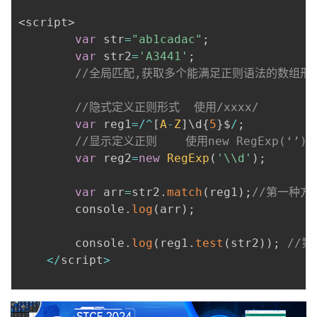
<
script
>
var
 str
=
"ab1cadac"
;
var
 str2
=
'A3441'
;
//全局匹配,获取多个能满足正则语法的数组形
//隐式定义正则形式  使用/xxxx/
var
 reg1
=
/
^
[
A
-
Z
]
\d
{
5
}
$
/
;
//显示定义正则    使用new RegExp(‘’)
var
 reg2
=
new
RegExp
(
'\\d'
)
;
var
 arr
=
str2
.
match
(
reg1
)
;
//第一种方法使
        console
.
log
(
arr
)
;
        console
.
log
(
reg1
.
test
(
str2
)
)
;
//第
<
/
script
>