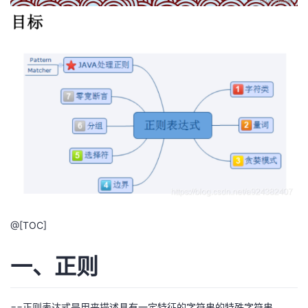
者
我
的
我
博
的
我
客
论
的
我
坛
圈
的
我
子
直
的
我
@[TOC]
我
播
活
的
一、正则
我
动
关
的
==正则表达式是用来描述具有一定特征的字符串的特殊字符串。