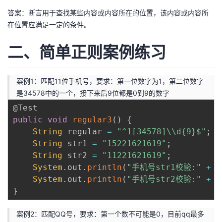
答案：断言用于查找某些内容或内容所在的位置，该内容或内容所
在位置应满足一定的条件。
二、简单正则案例练习
案例1：匹配11位手机号，要求：第一位数字为1，第二位数字
是34578中的一个，接下来后9位都是0到9的数字
@Test
public
void
regular3
(
)
{
String
 regular 
=
"^1[34578]\\d{9}$"
;
String
 str1 
=
"15221621619"
;
String
 str2 
=
"11221621619"
;
System
.
out
.
println
(
"手机号str1校验:"
+
P
System
.
out
.
println
(
"手机号str2校验:"
+
P
}
案例2：匹配QQ号，要求：第一个数不可能是0，目前qq最多