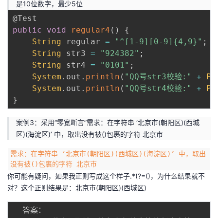
是10位数字，最少5位
@Test
public
void
regular4
(
)
{
String
 regular 
=
"^[1-9][0-9]{4,9}"
;
String
 str3 
=
"924382"
;
String
 str4 
=
"0101"
;
System
.
out
.
println
(
"QQ号str3校验:"
+
Pa
System
.
out
.
println
(
"QQ号str4校验:"
+
Pa
}
案例3：采用“零宽断言”需求：在字符串 ‘北京市(朝阳区)(西城
区)(海淀区)’ 中，取出没有被()包裹的字符 北京市
需求：在字符串 ‘北京市(朝阳区)(西城区)(海淀区)’ 中，取出
没有被()包裹的字符 北京市
你可能有疑问，如果我正则写成这个样子.*(?=()，为什么结果就不
对？这个正则结果是：北京市(朝阳区)(西城区)
  答案：
