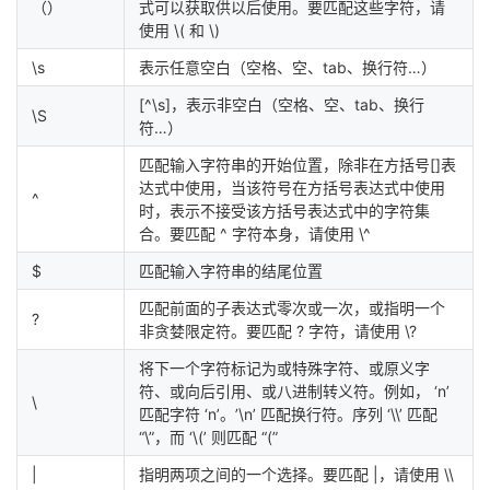
（）
式可以获取供以后使用。要匹配这些字符，请
持
建
证
实
的
使用 \( 和 \)
议
验
收
\s
表示任意空白（空格、空、tab、换行符…）
[^\s]，表示非空白（空格、空、tab、换行
\S
藏
符…）
匹配输入字符串的开始位置，除非在方括号[]表
达式中使用，当该符号在方括号表达式中使用
^
时，表示不接受该方括号表达式中的字符集
合。要匹配 ^ 字符本身，请使用 \^
$
匹配输入字符串的结尾位置
匹配前面的子表达式零次或一次，或指明一个
?
非贪婪限定符。要匹配 ? 字符，请使用 \?
将下一个字符标记为或特殊字符、或原义字
符、或向后引用、或八进制转义符。例如， ‘n’
\
匹配字符 ‘n’。’\n’ 匹配换行符。序列 ‘\\’ 匹配
“\”，而 ‘\(’ 则匹配 “(”
|
指明两项之间的一个选择。要匹配 |，请使用 \\