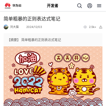
开发者
返
简单粗暴的正则表达式笔记
回
刘大猫
2024/12/03
2.5k+
举
报
【摘要】 简单粗暴的正则表达式笔记
个
我
人
的
主
开
页
发