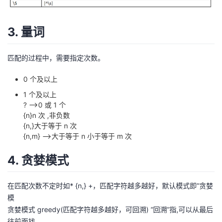
3. 量词
匹配的过程中，需要指定次数。
0 个及以上
1 个及以上
? –>0 或 1 个
{n}n 次 ,非负数
{n,}大于等于 n 次
{n,m} –>大于等于 n 小于等于 m 次
4. 贪婪模式
在匹配次数不定时如* {n,} +，匹配字符越多越好，默认模式即”贪婪
模
贪婪模式 greedy(匹配字符越多越好，可回溯) “回溯”指,可以从最后
往前面找