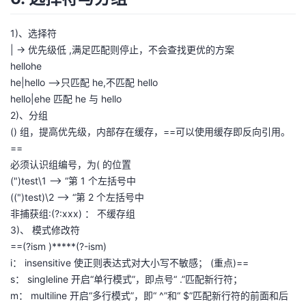
代
表
1)、选择符
每
| → 优先级低 ,满足匹配则停止，不会查找更优的方案
行
hellohe
头
he|hello –>只匹配 he,不匹配 hello
单
hello|ehe 匹配 he 与 hello
行
2)、分组
代
() 组，提高优先级，内部存在缓存，==可以使用缓存即反向引用。
表
==
整
必须认识组编号，为( 的位置
个
(")test\1 –> “第 1 个左括号中
字
((")test)\2 –> “第 2 个左括号中
符
非捕获组:(?:xxx) ： 不缓存组
串
3)、 模式修改符
的
==(?ism )*****(?-ism)
开
i： insensitive 使正则表达式对大小写不敏感； (重点)==
始
s： singleline 开启“单行模式”，即点号“ .”匹配新行符；
m： multiline 开启“多行模式”，即“ ^”和“ $”匹配新行符的前面和后