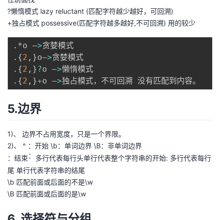
?懒惰模式 lazy reluctant (匹配字符越少越好，可回溯)
+独占模式 possessive(匹配字符越多越好,不可回溯) 用的较少
.
*o –
>
.
{
2
,
}
o–
>
.
{
2
,
}
?
o –
>
.
{
2
,
}
+
o –
>
5.边界
1)、 边界不占用宽度，只是一个界限。
2)、 ^ ：开始 \b：单词边界 \B：非单词边界
：
：
结
: 多行代表每行
：
结
束
多
行
代
表
每
行
头
单
行
代
表
整
个
字
符
串
的
开
始
束
尾 单行代表字符串的结尾
^
\b 匹配前面或后面的不是\w
：
\B 匹配前面或后面的是\w
多
6. 选择符与分组
行