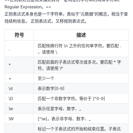
我
注
的
开
Regular Expression。==
正则表达式本身也是一个字符串，类似于“元数据”的概念，相当于查
的
Programs
找结构信息。 正则表达式，又称规则表达式。
发
符号
描述
支
者
匹配除换行符 \n 之外的任何单字符。要匹配 .
.
持
学
，请使用 \.
匹配前面的子表达式零次或多次。要匹配 * 字
我
堂
*
符，请使用 \*
+
至少一个
的
我
我
\d
表示数字[0-9]
技
的
的
我
\D
匹配一个非数字字符。等价于 [^0-9]
术
云
课
的
我
\w
表示任意字母、数字、_
\W
[^\w]，表示非字母、数字、_
支
声
程
认
的
我
标记一个子表达式的开始和结束位置。子表达