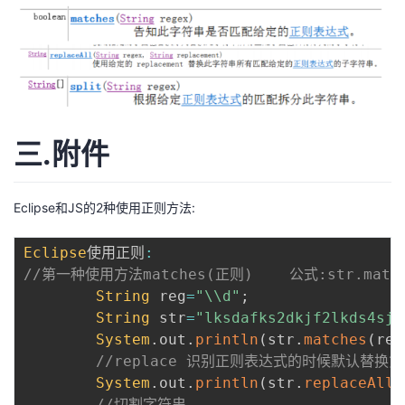
三.附件
Eclipse和JS的2种使用正则方法:
Eclipse
使用正则
:
//第一种使用方法matches(正则)    公式:str.match
String
 reg
=
"\\d"
;
String
 str
=
"lksdafks2dkjf2lkds4sjd
System
.
out
.
println
(
str
.
matches
(
reg
//replace 识别正则表达式的时候默认替换第
System
.
out
.
println
(
str
.
replaceAll
(
//切割字符串