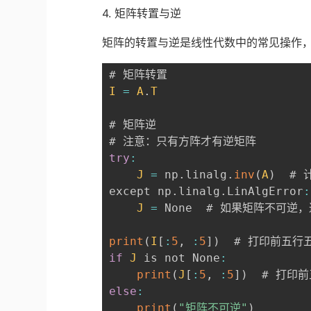
4. 矩阵转置与逆
矩阵的转置与逆是线性代数中的常见操作，Nu
I
=
A
.
T
# 矩阵逆

try
:
J
=
 np
.
linalg
.
inv
(
A
)
  # 
except np
.
linalg
.
LinAlgError
:
J
=
 None  # 如果矩阵不可逆，返
print
(
I
[
:
5
,
:
5
]
)
if
J
 is not None
:
print
(
J
[
:
5
,
:
5
]
)
else
:
print
(
"矩阵不可逆"
)