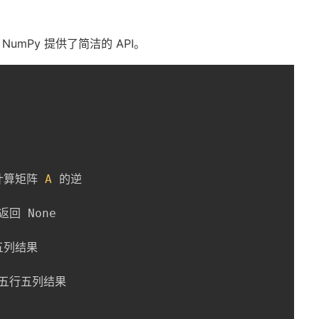
mPy 提供了简洁的 API。
计算矩阵 
A
 的逆

回 None
