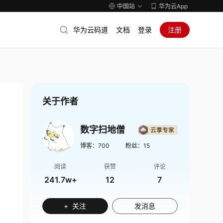
中国站
华为云App
华为云码道
文档
登录
注册
关于作者
数字扫地僧
博客：
700
粉丝：
15
阅读
获赞
评论
241.7w+
12
7
+ 关注
发消息