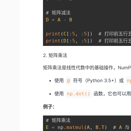
D
=
A
-
B
print
(
C
[
:
5
,
:
5
]
)
print
(
D
[
:
5
,
:
5
]
)
  # 打印前五行
2. 矩阵乘法
矩阵乘法是线性代数中的基础操作，NumP
使用
符号（Python 3.5+）或
@
n
使用
函数，它也可以用
np.dot()
例子：
E
=
 np
.
matmul
(
A
,
B
.
T
)
  # 
A
 与