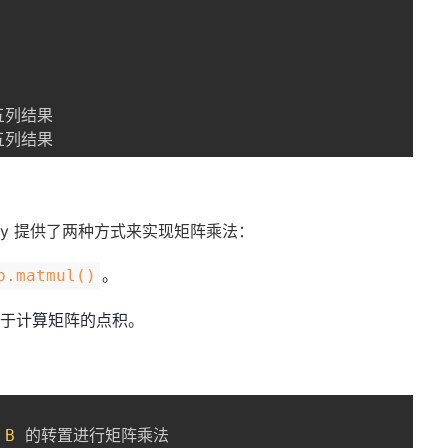
五列结果
y 提供了两种方式来实现矩阵乘法：
。
p.matmul()
于计算矩阵的点积。
 
B
 的转置进行矩阵乘法
