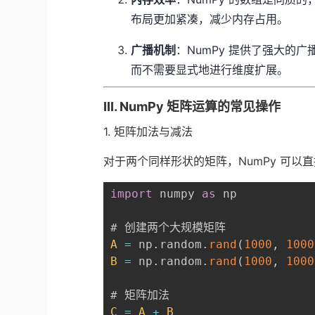
布局更加紧凑，减少内存占用。
广播机制
：NumPy 提供了强大的
而不需要显式地进行维度扩展。
III. NumPy 矩阵运算的常见操作
1. 矩阵加法与减法
对于两个同样形状的矩阵，NumPy 可
import
 numpy 
as
 np

A
=
 np
.
random
.
rand
(
1000
,
1000
B
=
 np
.
random
.
rand
(
1000
,
1000
C
=
A
+
B