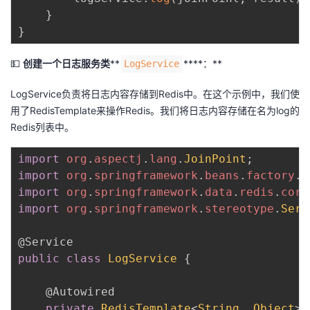
}
}
💵
创建一个日志服务类
**
****：**
LogService
LogService负责将日志内容存储到Redis中。在这个示例中，我们使
用了RedisTemplate来操作Redis。我们将日志内容存储在名为log的
Redis列表中。
import
org
.
aspectj
.
lang
.
JoinPoint
;
import
org
.
springframework
.
beans
.
factory
.
a
import
org
.
springframework
.
data
.
redis
.
core
import
org
.
springframework
.
stereotype
.
Serv
@Service
public
class
LogService
{
@Autowired
private
RedisTemplate
<
String
,
Object
>
 