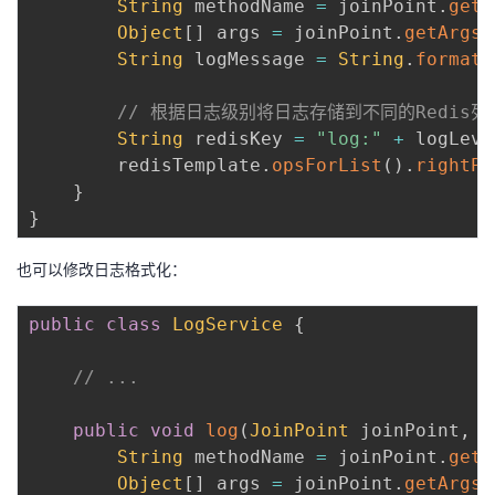
String
 methodName 
=
 joinPoint
.
getS
Object
[
]
 args 
=
 joinPoint
.
getArgs
(
String
 logMessage 
=
String
.
format
(
// 根据日志级别将日志存储到不同的Redis列
String
 redisKey 
=
"log:"
+
 logLeve
        redisTemplate
.
opsForList
(
)
.
rightPu
}
}
也可以修改日志格式化：
public
class
LogService
{
// ...
public
void
log
(
JoinPoint
 joinPoint
,
O
String
 methodName 
=
 joinPoint
.
getS
Object
[
]
 args 
=
 joinPoint
.
getArgs
(