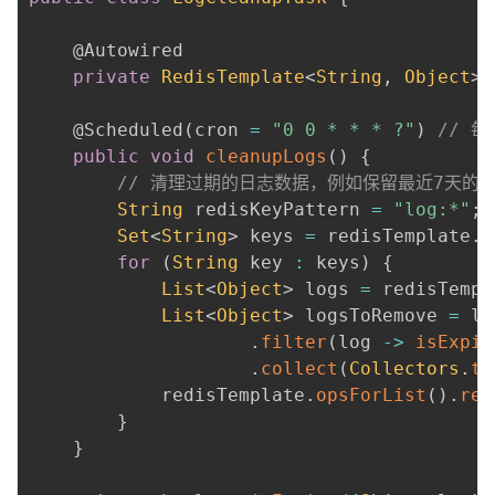
@Autowired
private
RedisTemplate
<
String
,
Object
>
 
@Scheduled
(
cron 
=
"0 0 * * * ?"
)
// 
public
void
cleanupLogs
(
)
{
// 清理过期的日志数据，例如保留最近7天的
String
 redisKeyPattern 
=
"log:*"
;
Set
<
String
>
 keys 
=
 redisTemplate
.
k
for
(
String
 key 
:
 keys
)
{
List
<
Object
>
 logs 
=
 redisTempl
List
<
Object
>
 logsToRemove 
=
 lo
.
filter
(
log 
->
isExpir
.
collect
(
Collectors
.
to
            redisTemplate
.
opsForList
(
)
.
rem
}
}