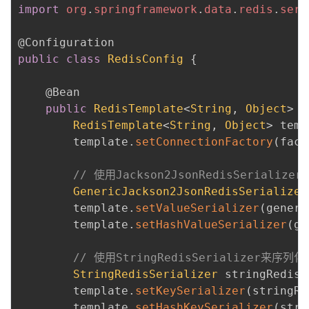
import
org
.
springframework
.
data
.
redis
.
seri
@Configuration
public
class
RedisConfig
{
@Bean
public
RedisTemplate
<
String
,
Object
>
r
RedisTemplate
<
String
,
Object
>
 temp
        template
.
setConnectionFactory
(
fact
// 使用Jackson2JsonRedisSeriali
GenericJackson2JsonRedisSerializer
        template
.
setValueSerializer
(
generi
        template
.
setHashValueSerializer
(
ge
// 使用StringRedisSerializer来序列
StringRedisSerializer
 stringRedisS
        template
.
setKeySerializer
(
stringRe
        template
.
setHashKeySerializer
(
stri