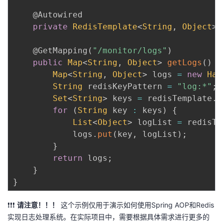
@Autowired
private
RedisTemplate
<
String
,
Object
>
 
@GetMapping
(
"/monitor/logs"
)
public
Map
<
String
,
Object
>
getLogs
(
)
{
Map
<
String
,
Object
>
 logs 
=
new
Has
String
 redisKeyPattern 
=
"log:*"
;
Set
<
String
>
 keys 
=
 redisTemplate
.
k
for
(
String
 key 
:
 keys
)
{
List
<
Object
>
 logList 
=
 redisTe
            logs
.
put
(
key
,
 logList
)
;
}
return
 logs
;
}
}
❗❗❗
请注意！！！
这个示例仅用于演示如何使用Spring AOP和Redis
实现日志处理系统。在实际项目中，需要根据具体需求进行更多的