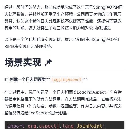
持
建
证
实
的
经过一段时间的努力，张三成功地完成了这个基于Spring AOP的日
志处理系统，并将其部署到了生产环境。公司同事对他的工作表示
议
验
收
赞赏，认为这个新的日志处理系统不仅提高了性能，还提供了更多
有用的功能。这无疑突显了张三的技术能力和对公司的贡献。
藏
以下是一个简化的代码实现示例，展示了如何使用Spring AOP和
Redis来实现日志处理系统。
场景实现
📌
💵
创建一个日志切面类
**
**
LoggingAspect
在此过程中，我们创建了一个日志切面类LoggingAspect，它会拦
截指定包路径下的所有方法调用。在方法调用完成后，它会将方法
的调用信息（如方法名、参数、返回值等）作为日志内容，并将这
些信息传递给LogService进行处理。
import
org
.
aspectj
.
lang
.
JoinPoint
;