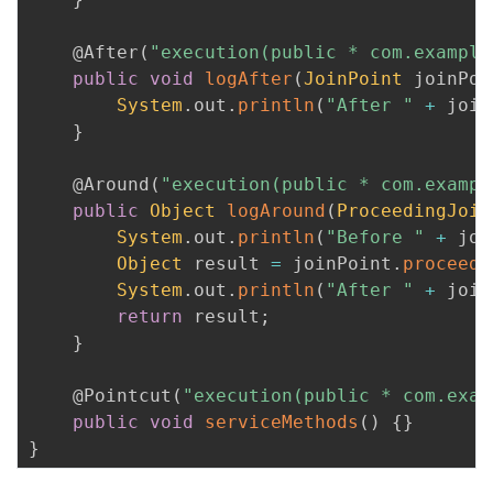
@After
(
"execution(public * com.example
public
void
logAfter
(
JoinPoint
 joinPoi
System
.
out
.
println
(
"After "
+
 join
}
@Around
(
"execution(public * com.exampl
public
Object
logAround
(
ProceedingJoin
System
.
out
.
println
(
"Before "
+
 joi
Object
 result 
=
 joinPoint
.
proceed
(
System
.
out
.
println
(
"After "
+
 join
return
 result
;
}
@Pointcut
(
"execution(public * com.exam
public
void
serviceMethods
(
)
{
}
}