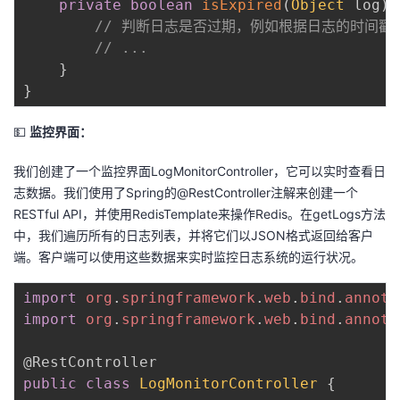
private
boolean
isExpired
(
Object
 log
)
// 判断日志是否过期，例如根据日志的时间戳
// ...
}
}
💵
监控界面：
我们创建了一个监控界面LogMonitorController，它可以实时查看日
志数据。我们使用了Spring的@RestController注解来创建一个
RESTful API，并使用RedisTemplate来操作Redis。在getLogs方法
中，我们遍历所有的日志列表，并将它们以JSON格式返回给客户
端。客户端可以使用这些数据来实时监控日志系统的运行状况。
import
org
.
springframework
.
web
.
bind
.
annota
import
org
.
springframework
.
web
.
bind
.
annota
@RestController
public
class
LogMonitorController
{