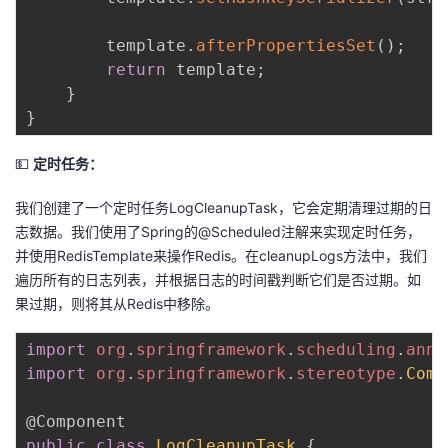
        template
.
afterPropertiesSet
(
)
;
return
 template
;
}
}
💵
定时任务：
我们创建了一个定时任务LogCleanupTask，它会定期清理过期的日
志数据。我们使用了Spring的@Scheduled注解来实现定时任务，
并使用RedisTemplate来操作Redis。在cleanupLogs方法中，我们
遍历所有的日志列表，并根据日志的时间戳判断它们是否过期。如
果过期，则将其从Redis中移除。
import
org
.
springframework
.
scheduling
.
anno
import
org
.
springframework
.
stereotype
.
Comp
@Component
public
class
LogCleanupTask
{