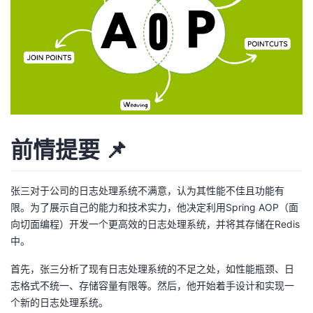
者
我
的
我
博
的
我
前情提要 📌
客
论
的
我
张三对于公司的日志处理系统不满意，认为其性能不佳且功能有
坛
圈
的
我
限。为了展示自己的能力和技术实力，他决定利用Spring AOP（面
向切面编程）开发一个更高效的日志处理系统，并将其存储在Redis
子
直
的
我
中。
我
播
活
的
首先，张三分析了现有日志处理系统的不足之处，如性能瓶颈、日
志格式不统一、存储容量有限等。然后，他开始着手设计和实现一
我
动
关
的
个新的日志处理系统。