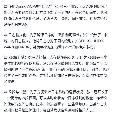
我
注
的
开
📟 使用Spring AOP进行日志拦截：张三利用Spring AOP的切面功
能，为需要记录日志的方法添加了一个切面。在这个切面中，他可
的
Programs
发
以捕获方法的调用信息，如方法名、参数、返回值等，并将这些信
息作为日志内容。
支
者
📟 日志格式化：为了确保日志的一致性和可读性，张三设计了一种
统一的日志格式。他将日志分为不同的级别，如DEBUG、INFO、
持
学
WARN和ERROR，并为每个级别设置了不同的颜色和标签。
我
堂
📟 Redis存储：张三选择将日志存储在Redis中，因为Redis是一个
高性能的键值存储系统，适合存储大量的日志数据。他为每个日志
的
我
我
级别创建了一个Redis列表，用于存储相应级别的日志。同时，他还
设置了一个定时任务，定期清理过期的日志数据，以保持存储空间
技
的
的
我
的整洁。
术
云
📟 监控与告警：为了方便监控日志系统的运行状况，张三还开发了
课
的
我
一个简单的监控界面，可以实时查看各个日志级别的数量、存储空
支
声
间使用情况等信息。此外，他还设置了一些告警规则，当某个日志
程
认
的
我
级别的数量超过阈值时，会自动发送告警通知给相关人员。