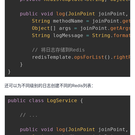
public
void
log
(
JoinPoint
 joinPoint
,
O
String
 methodName 
=
 joinPoint
.
getS
Object
[
]
 args 
=
 joinPoint
.
getArgs
(
String
 logMessage 
=
String
.
format
(
// 将日志存储到Redis
        redisTemplate
.
opsForList
(
)
.
rightPu
}
}
还可以为不同级别的日志创建不同的Redis列表：
public
class
LogService
{
// ...
public
void
log
(
JoinPoint
 joinPoint
,
O