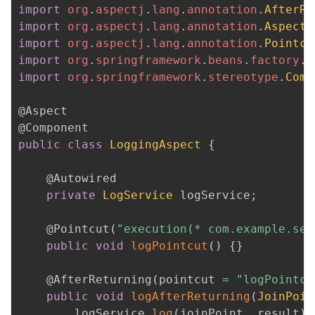
import
org
.
aspectj
.
lang
.
annotation
.
AfterRe
import
org
.
aspectj
.
lang
.
annotation
.
Aspect
;
import
org
.
aspectj
.
lang
.
annotation
.
Pointcu
import
org
.
springframework
.
beans
.
factory
.
a
import
org
.
springframework
.
stereotype
.
Comp
@Aspect
@Component
public
class
LoggingAspect
{
@Autowired
private
LogService
 logService
;
@Pointcut
(
"execution(* com.example.ser
public
void
logPointcut
(
)
{
}
@AfterReturning
(
pointcut 
=
"logPointcu
public
void
logAfterReturning
(
JoinPoin
        logService
.
log
(
joinPoint
,
 result
)
;