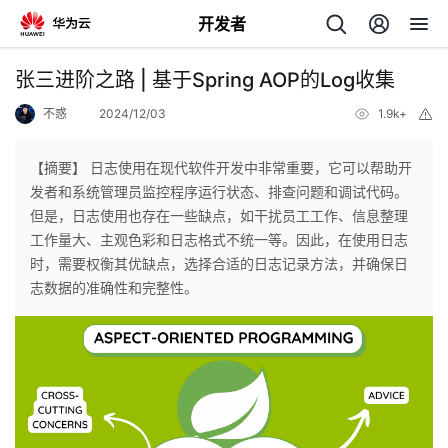
开发者
返
张三进阶之路 | 基于Spring AOP的Log收集
回
不惑
2024/12/03
1.9k+
举
报
【摘要】 日志使用在现代软件开发中非常重要，它可以帮助开
发者和系统管理员监控程序运行状态、排查问题和调试代码。
但是，日志使用也存在一些缺点，如干扰员工工作、信息整理
个
工作量大、主观色彩和日志格式不统一等。因此，在使用日志
时，需要权衡其优缺点，选择合适的日志记录方法，并确保日
我
人
志数据的准确性和完整性。
的
主
开
页
发