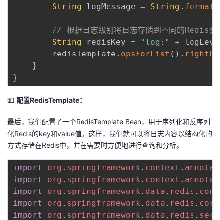
String
 logMessage 
=
String
.
format
(
// 根据日志级别将日志存储到不同的Redis列
String
 redisKey 
=
"log:"
+
 logLeve
        redisTemplate
.
opsForList
(
)
.
rightPu
}
}
💵
配置RedisTemplate：
最后，我们配置了一个RedisTemplate Bean，用于序列化和反序列
化Redis的key和value值。这样，我们就可以将日志内容以结构化的
方式存储在Redis中，并在需要时方便地进行查询和分析。
import
org
.
springframework
.
context
.
annotat
import
org
.
springframework
.
context
.
annotat
import
org
.
springframework
.
data
.
redis
.
conn
import
org
.
springframework
.
data
.
redis
.
core
import
org
.
springframework
.
data
.
redis
.
seri