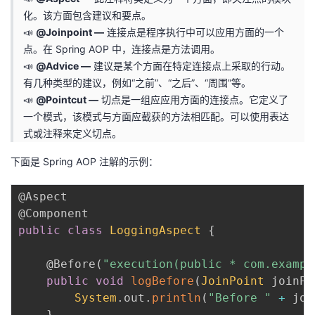
化。该方面包含建议和要点。
📣
@Joinpoint —
连接点是程序执行中可以应用方面的一个
点。在 Spring AOP 中，连接点是方法调用。
📣
@Advice —
建议是某个方面在特定连接点上采取的行动。
有几种类型的建议，例如“之前”、“之后”、“周围”等。
📣
@Pointcut —
切点是一组应应用方面的连接点。它定义了
一个模式，该模式与方面应截获的方法相匹配。可以使用表达
式或注释来定义切点。
下面是 Spring AOP 注解的示例：
@Aspect
@Component
public
class
LoggingAspect
{
@Before
(
"execution(public * com.exampl
public
void
logBefore
(
JoinPoint
 joinPo
System
.
out
.
println
(
"Before "
+
 joi
}