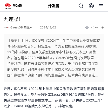
开发者
返
九连冠！
回
GaussDB 数据库
2024/12/02
4.1k+
举
报
【摘要】 近日，IDC发布《2024年上半年中国关系型数据库软
件市场跟踪报告》。报告显示，华为云数据库GaussDB以16.
1%的市场份额，位列关系型数据库本地部署模式本土厂商第一
个
名。这也是自2020上半年以来，GaussDB连续九次蝉联第一，
持续领跑。随着云计算等新技术的兴起，千行百业都迎来了新
我
人
的发展机遇，同时由于软件本土化以及宏观经济复苏的影响，
国产数据库也迎来了更广阔的发展空间，技术也在快速更迭...
的
主
近日，IDC发布《2024年上半年中国关系型数据库软件市场跟踪报
开
页
告》。报告显示，华为云数据库GaussDB以16.1%的市场份额，位列
关系型数据库本地部署模式本土厂商第一名。这也是自2020上半年
发
以来，GaussDB连续九次蝉联第一，持续领跑。