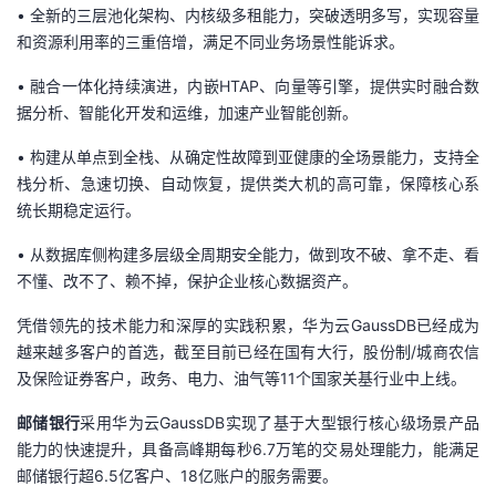
持
建
证
实
的
•
全新的
三层池化
架构
、
内核级
多租能力，
突破透明多写，实现容量
和资源利用率
的
三重倍增，
满足不同业务场景性能诉求。
议
验
收
•
融合一体化
持续
演进，内嵌HTAP、向量等引擎，提供实时融合数
据
分析、智能化开发和运维
，加速产业智能创新。
藏
•
构建从单点到全
栈
、
从确定性故障到亚健康的全场景能力，支持全
栈分析、急速切换、自动恢复，提供类大机的高可靠，保障核心系
统长期稳定运行。
•
从数据库侧构建多
层级全
周期安全能力，
做到
攻不破、拿不走、看
不懂、改不了、赖不掉，保护
企业
核心数据资产。
凭借领先的技术能力和深厚的实践积累，华为云GaussDB已经成为
越来越多客户的首选，截至目前已经在国有大行，股份制/城商农信
及保险证券客户，政务、电力、油气等11个国家关基行业中上线。
邮储银行
采用华为云GaussDB实现了基于大型银行核心级场景产品
能力的快速提升，具备高峰期每秒6.7万笔的交易处理能力，能满足
邮储银行超6.5亿客户、18亿账户的服务需要。