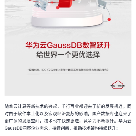
我
注
的
开
的
Programs
发
支
者
持
学
我
堂
的
我
我
技
的
的
我
随着云计算等新技术的兴起，千行百业都迎来了新的发展机遇，同
术
云
课
的
我
时由于软件本土化以及宏观经济复苏的影响，国产数据库也迎来了
更广阔的发展空间，技术也在快速更迭，竞争力不断提升。华为云
支
声
程
认
的
我
GaussDB洞察企业需求，持续创新，推动技术架构持续跃升：