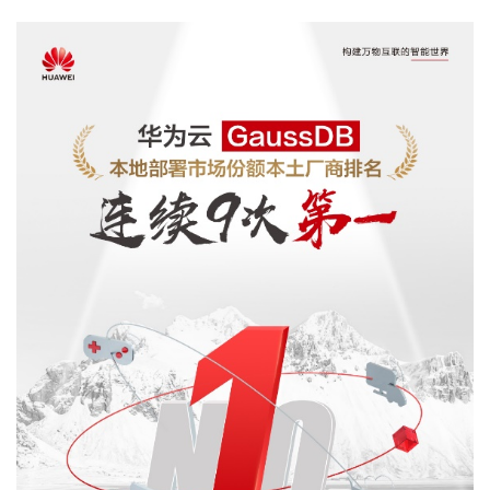
者
我
的
我
博
的
我
客
论
的
我
坛
圈
的
我
子
直
的
我
我
播
活
的
我
动
关
的