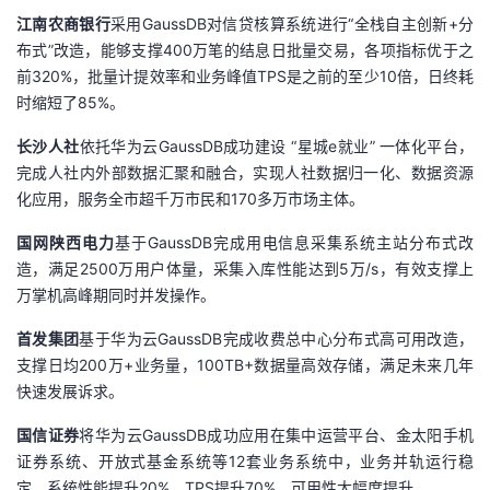
江南农商银行
采用GaussDB对信贷核算系统进行“全栈自主创新+分
布式”改造，能够支撑400万笔的结息日批量交易，各项指标优于之
前320%，批量计提效率和业务峰值TPS是之前的至少10倍，日终耗
时缩短了85%。
长沙人社
依托华为云GaussDB成功建设 “星城e就业” 一体化平台，
完成人社内外部数据汇聚和融合，实现人社数据归一化、数据资源
化应用，服务全市超千万市民和170多万市场主体。
国网陕西
电力
基于GaussDB完成用电信息采集系统主站分布式改
造，满足2500万用户体量，采集入库性能达到5万/s，有效支撑上
万掌机高峰期同时并发操作。
首发集团
基于华为云GaussDB完成收费总中心分布式高可用改造，
支撑日均200万+业务量，100TB+数据量高效存储，满足未来几年
快速发展诉求。
国信证券
将华为云GaussDB成功应用在集中运营平台、金太阳手机
证券系统、开放式基金系统等12套业务系统中，业务并轨运行稳
定，系统性能提升20%，TPS提升70%，可用性大幅度提升。