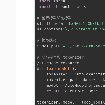
import
import
 streamlit 
as
 st

# 创建标题和副标题
st
.
title
(
"💬 LLaMA3.1 Chatbot
st
.
caption
(
"🚀 A Streamlit ch
# 模型路径
model_path 
=
'/root/workspac
# 获取模型和 tokenizer
@st
.
cache_resource
def
load_model
(
)
:
    tokenizer 
=
 AutoTokenize
    tokenizer
.
pad_token 
=
 to
    model 
=
 AutoModelForCaus
return
 tokenizer
,
 model

tokenizer
,
 model 
=
 load_mode