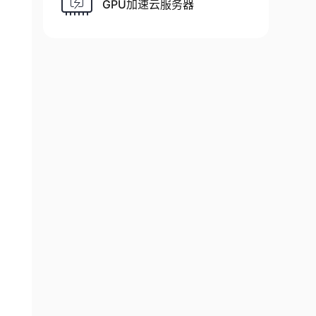
GPU加速云服务器
de
=
True
)
torch
.
bfloat16
)
.
cuda
(
)