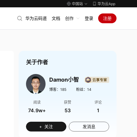
中国站
华为云App
华为云码道
文档
创作
登录
注册
关于作者
Damon小智
博客：
185
粉丝：
14
阅读
获赞
评论
74.9w+
53
1
+ 关注
发消息