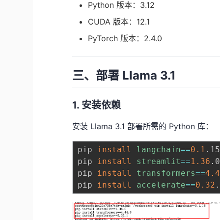
Python 版本：3.12
CUDA 版本：12.1
PyTorch 版本：2.4.0
三、部署 Llama 3.1
1. 安装依赖
安装 Llama 3.1 部署所需的 Python 库：
pip 
install
langchain
==
0.1
.15
pip 
install
streamlit
==
1.36
.0
pip 
install
transformers
==
4.
pip 
install
accelerate
==
0.32