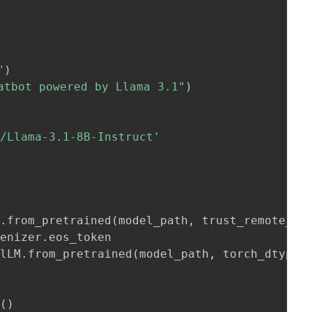
"
)
atbot powered by Llama 3.1"
)
e/Llama-3.1-8B-Instruct'
r
.
from_pretrained
(
model_path
,
 trust_remote_co
kenizer
.
eos_token

alLM
.
from_pretrained
(
model_path
,
 torch_dtype
=
l
(
)