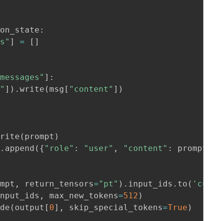
ion_state
:
es"
]
=
[
]
"messages"
]
:
e"
]
)
.
write
(
msg
[
"content"
]
)
:
write
(
prompt
)
s
.
append
(
{
"role"
:
"user"
,
"content"
:
 prompt
}
)
ompt
,
 return_tensors
=
"pt"
)
.
input_ids
.
to
(
'cuda
input_ids
,
 max_new_tokens
=
512
)
ode
(
output
[
0
]
,
 skip_special_tokens
=
True
)