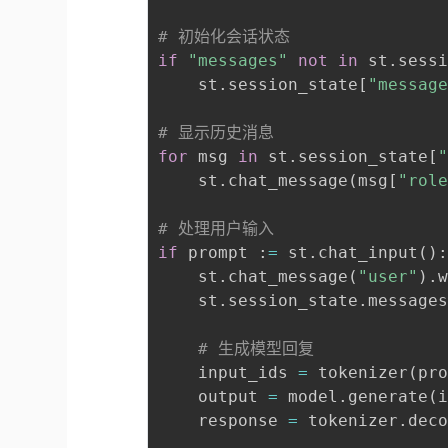
# 初始化会话状态
if
"messages"
not
in
 st
.
sess
    st
.
session_state
[
"messag
# 显示历史消息
for
 msg 
in
 st
.
session_state
[
    st
.
chat_message
(
msg
[
"rol
# 处理用户输入
if
 prompt 
:
=
 st
.
chat_input
(
)
    st
.
chat_message
(
"user"
)
.
    st
.
session_state
.
message
# 生成模型回复
    input_ids 
=
 tokenizer
(
pr
    output 
=
 model
.
generate
(
    response 
=
 tokenizer
.
dec