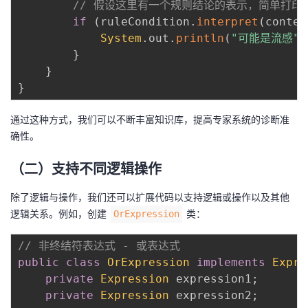
// 假设这里有一个规则结论的表示，简单打印
if
(
ruleCondition
.
interpret
(
contex
System
.
out
.
println
(
"可能是流感"
)
}
}
}
通过这种方式，我们可以不断丰富知识库，提高专家系统的诊断准
确性。
（二）支持不同逻辑操作
除了逻辑与操作，我们还可以扩展代码以支持逻辑或操作以及其他
逻辑关系。例如，创建
类：
OrExpression
// 非终结符表达式 - 或表达式
public
class
OrExpression
implements
Expre
private
Expression
 expression1
;
private
Expression
 expression2
;