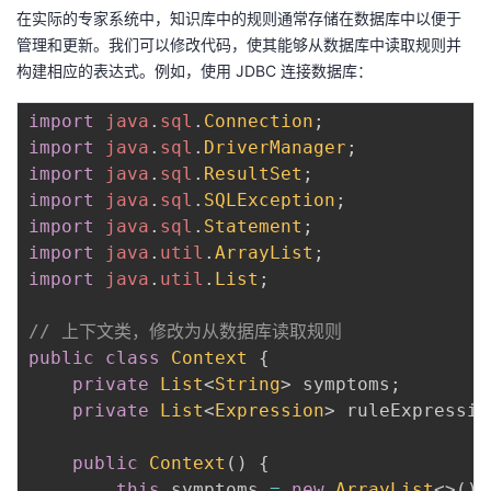
在实际的专家系统中，知识库中的规则通常存储在数据库中以便于
管理和更新。我们可以修改代码，使其能够从数据库中读取规则并
构建相应的表达式。例如，使用 JDBC 连接数据库：
import
java
.
sql
.
Connection
;
import
java
.
sql
.
DriverManager
;
import
java
.
sql
.
ResultSet
;
import
java
.
sql
.
SQLException
;
import
java
.
sql
.
Statement
;
import
java
.
util
.
ArrayList
;
import
java
.
util
.
List
;
// 上下文类，修改为从数据库读取规则
public
class
Context
{
private
List
<
String
>
 symptoms
;
private
List
<
Expression
>
 ruleExpressio
public
Context
(
)
{
this
.
symptoms 
=
new
ArrayList
<
>
(
)
;