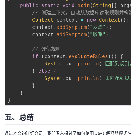
public
static
void
main
(
String
[
]
 args
)
// 创建上下文，自动从数据库读取规则并构建
Context
 context 
=
new
Context
(
)
;
        context
.
addSymptom
(
"发烧"
)
;
        context
.
addSymptom
(
"咳嗽"
)
;
// 评估规则
if
(
context
.
evaluateRules
(
)
)
{
System
.
out
.
println
(
"匹配到规则，
}
else
{
System
.
out
.
println
(
"未匹配到规则
}
}
}
五、总结
通过本文的详细介绍，我们深入探讨了如何使用 Java 解释器模式在