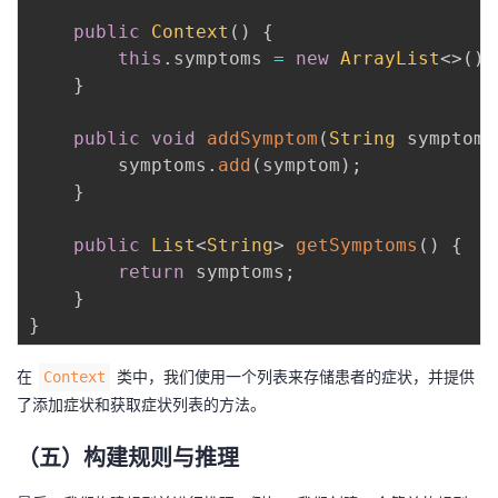
public
Context
(
)
{
this
.
symptoms 
=
new
ArrayList
<
>
(
)
;
}
public
void
addSymptom
(
String
 symptom
)
        symptoms
.
add
(
symptom
)
;
}
public
List
<
String
>
getSymptoms
(
)
{
return
 symptoms
;
}
}
在
类中，我们使用一个列表来存储患者的症状，并提供
Context
了添加症状和获取症状列表的方法。
（五）构建规则与推理