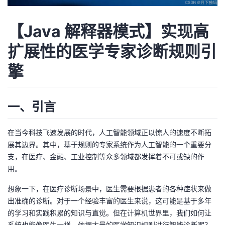
我
注
的
开
【Java 解释器模式】实现高
的
Programs
发
扩展性的医学专家诊断规则引
支
者
擎
持
学
一、引言
我
堂
在当今科技飞速发展的时代，人工智能领域正以惊人的速度不断拓
的
我
我
展其边界。其中，基于规则的专家系统作为人工智能的一个重要分
支，在医疗、金融、工业控制等众多领域都发挥着不可或缺的作
技
的
的
我
用。
术
云
课
的
我
想象一下，在医疗诊断场景中，医生需要根据患者的各种症状来做
出准确的诊断。对于一个经验丰富的医生来说，这可能是基于多年
支
声
程
认
的
我
的学习和实践积累的知识与直觉。但在计算机世界里，我们如何让
系统也能像医生一样，依据大量的医学知识规则进行智能诊断呢？