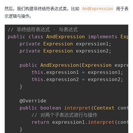
然后，我们构建非终结符表达式类，比如
用于表
AndExpression
示逻辑与操作。
// 非终结符表达式 - 与表达式
public
class
AndExpression
implements
Expr
private
Expression
 expression1
;
private
Expression
 expression2
;
public
AndExpression
(
Expression
 expres
this
.
expression1 
=
 expression1
;
this
.
expression2 
=
 expression2
;
}
@Override
public
boolean
interpret
(
Context
 conte
// 对两个子表达式进行与操作
return
 expression1
.
interpret
(
conte
}