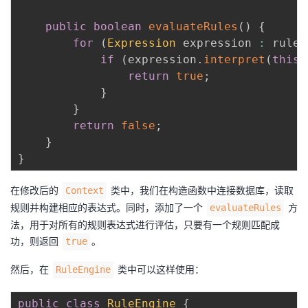
public
boolean
evaluateRules
(
)
{
for
(
Expression
 expression 
:
 ruleE
if
(
expression
.
interpret
(
this
)
return
true
;
}
}
return
false
;
}
}
在修改后的
类中，我们在构造函数中连接数据库，读取
Context
规则并构建相应的表达式。同时，添加了一个
方
evaluateRules
法，用于对所有的规则表达式进行评估，只要有一个规则匹配成
功，则返回
。
true
然后，在
类中可以这样使用：
RuleEngine
public
class
RuleEngine
{