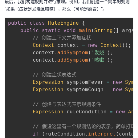
最后，我们构建规则并进行推理。例如，我们创建一个简单的规则
“如果（症状是发烧且咳嗽），那么（可能是感冒）”。
public
class
RuleEngine
{
public
static
void
main
(
String
[
]
 args
)
// 创建上下文并添加症状
Context
 context 
=
new
Context
(
)
;
        context
.
addSymptom
(
"发烧"
)
;
        context
.
addSymptom
(
"咳嗽"
)
;
// 创建症状表达式
Expression
 symptomFever 
=
new
Symp
Expression
 symptomCough 
=
new
Symp
// 创建与表达式表示规则条件
Expression
 ruleCondition 
=
new
And
// 假设这里有一个规则结论的表示，简单打印
if
(
ruleCondition
.
interpret
(
contex