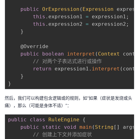
public
OrExpression
(
Expression
 express
this
.
expression1 
=
 expression1
;
this
.
expression2 
=
 expression2
;
}
@Override
public
boolean
interpret
(
Context
 conte
// 对两个子表达式进行或操作
return
 expression1
.
interpret
(
conte
}
}
然后，我们可以构建包含逻辑或的规则，如“如果（症状是发烧或头
痛），那么（可能是身体不适）”：
public
class
RuleEngine
{
public
static
void
main
(
String
[
]
 args
)
// 创建上下文并添加症状