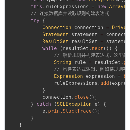
this
.
ruleExpressions 
=
new
ArrayLi
// 连接数据库并读取规则构建表达式
try
{
Connection
 connection 
=
Driver
Statement
 statement 
=
 connecti
ResultSet
 resultSet 
=
 statemen
while
(
resultSet
.
next
(
)
)
{
// 解析规则并构建表达式，这里简
String
 rule 
=
 resultSet
.
ge
// 构建表达式逻辑，例如将规则
Expression
 expression 
=
bu
                ruleExpressions
.
add
(
expres
}
            connection
.
close
(
)
;
}
catch
(
SQLException
 e
)
{
            e
.
printStackTrace
(
)
;
}
}