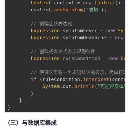
Context
 context 
=
new
Context
(
)
;
        context
.
addSymptom
(
"发烧"
)
;
// 创建症状表达式
Expression
 symptomFever 
=
new
Symp
Expression
 symptomHeadache 
=
new
S
// 创建或表达式表示规则条件
Expression
 ruleCondition 
=
new
OrE
// 假设这里有一个规则结论的表示，简单打印
if
(
ruleCondition
.
interpret
(
contex
System
.
out
.
println
(
"可能是身体不
}
}
}
（三）与数据库集成