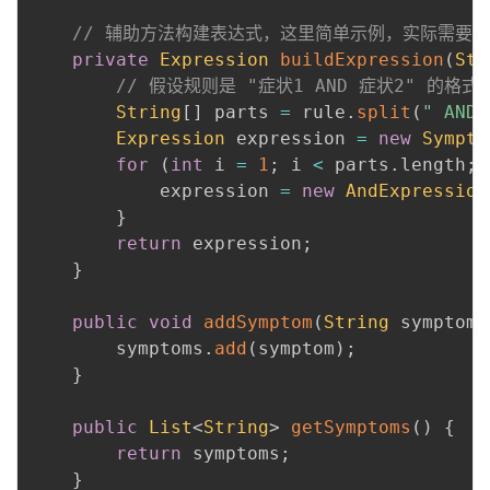
// 辅助方法构建表达式，这里简单示例，实际需要
private
Expression
buildExpression
(
Str
// 假设规则是 "症状1 AND 症状2" 的格式
String
[
]
 parts 
=
 rule
.
split
(
" AND 
Expression
 expression 
=
new
Sympto
for
(
int
 i 
=
1
;
 i 
<
 parts
.
length
;
 
            expression 
=
new
AndExpression
}
return
 expression
;
}
public
void
addSymptom
(
String
 symptom
)
        symptoms
.
add
(
symptom
)
;
}
public
List
<
String
>
getSymptoms
(
)
{
return
 symptoms
;
}