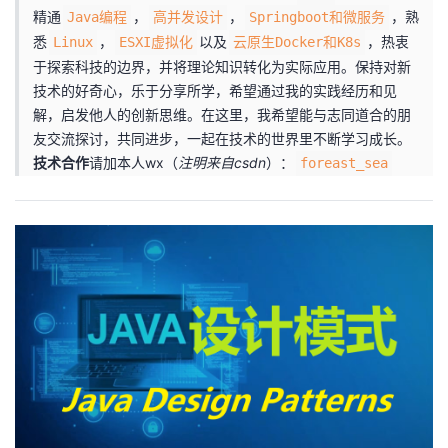
精通
，
，
，熟
Java编程
高并发设计
Springboot和微服务
者
悉
，
以及
，热衷
Linux
ESXI虚拟化
云原生Docker和K8s
于探索科技的边界，并将理论知识转化为实际应用。保持对新
我
技术的好奇心，乐于分享所学，希望通过我的实践经历和见
解，启发他人的创新思维。在这里，我希望能与志同道合的朋
的
我
友交流探讨，共同进步，一起在技术的世界里不断学习成长。
技术合作
请加本人wx（
注明来自csdn
）：
foreast_sea
博
的
我
客
论
的
我
坛
圈
的
我
子
直
的
我
我
播
活
的
我
动
关
的