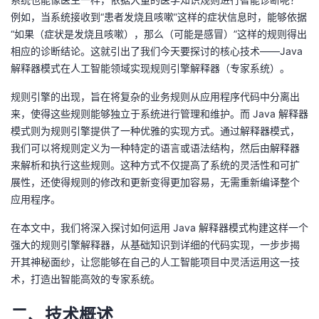
持
建
证
实
的
例如，当系统接收到“患者发烧且咳嗽”这样的症状信息时，能够依据
“如果（症状是发烧且咳嗽），那么（可能是感冒）”这样的规则得出
议
验
收
相应的诊断结论。这就引出了我们今天要探讨的核心技术——Java
解释器模式在人工智能领域实现规则引擎解释器（专家系统）。
藏
规则引擎的出现，旨在将复杂的业务规则从应用程序代码中分离出
来，使得这些规则能够独立于系统进行管理和维护。而 Java 解释器
模式则为规则引擎提供了一种优雅的实现方式。通过解释器模式，
我们可以将规则定义为一种特定的语言或语法结构，然后由解释器
来解析和执行这些规则。这种方式不仅提高了系统的灵活性和可扩
展性，还使得规则的修改和更新变得更加容易，无需重新编译整个
应用程序。
在本文中，我们将深入探讨如何运用 Java 解释器模式构建这样一个
强大的规则引擎解释器，从基础知识到详细的代码实现，一步步揭
开其神秘面纱，让您能够在自己的人工智能项目中灵活运用这一技
术，打造出智能高效的专家系统。
二、技术概述