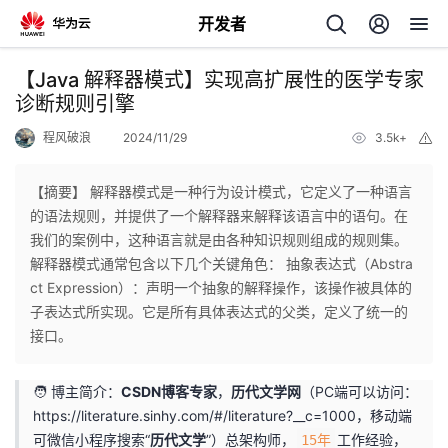
开发者
返
【Java 解释器模式】实现高扩展性的医学专家
回
诊断规则引擎
程风破浪
2024/11/29
3.5k+
举
报
【摘要】 解释器模式是一种行为设计模式，它定义了一种语言
的语法规则，并提供了一个解释器来解释该语言中的语句。在
个
我们的案例中，这种语言就是由各种知识规则组成的规则集。
解释器模式通常包含以下几个关键角色： 抽象表达式（Abstra
我
人
ct Expression）：声明一个抽象的解释操作，该操作被具体的
子表达式所实现。它是所有具体表达式的父类，定义了统一的
的
主
接口。
开
页
🧑 博主简介：
CSDN博客专家
，
历代文学网
（PC端可以访问：
https://literature.sinhy.com/#/literature?__c=1000
，移动端
发
可微信小程序搜索“
历代文学
”）总架构师，
工作经验，
15年