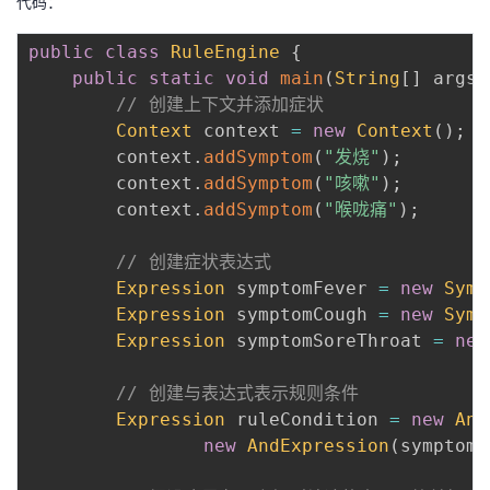
代码：
public
class
RuleEngine
{
public
static
void
main
(
String
[
]
 args
)
// 创建上下文并添加症状
Context
 context 
=
new
Context
(
)
;
        context
.
addSymptom
(
"发烧"
)
;
        context
.
addSymptom
(
"咳嗽"
)
;
        context
.
addSymptom
(
"喉咙痛"
)
;
// 创建症状表达式
Expression
 symptomFever 
=
new
Symp
Expression
 symptomCough 
=
new
Symp
Expression
 symptomSoreThroat 
=
new
// 创建与表达式表示规则条件
Expression
 ruleCondition 
=
new
And
new
AndExpression
(
symptomC