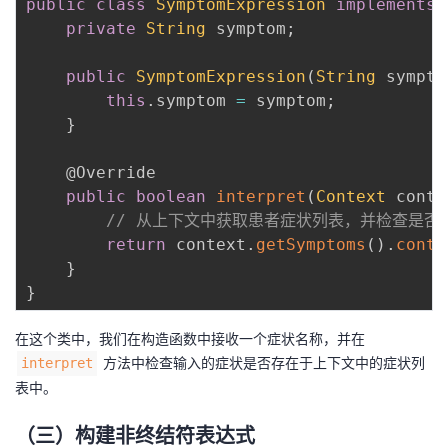
public
class
SymptomExpression
implements
private
String
 symptom
;
public
SymptomExpression
(
String
 sympto
this
.
symptom 
=
 symptom
;
}
@Override
public
boolean
interpret
(
Context
 conte
// 从上下文中获取患者症状列表，并检查是否
return
 context
.
getSymptoms
(
)
.
conta
}
}
在这个类中，我们在构造函数中接收一个症状名称，并在
方法中检查输入的症状是否存在于上下文中的症状列
interpret
表中。
（三）构建非终结符表达式