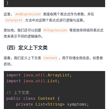
}
这里，
类接收两个表达式作为参数，并在
AndExpression
方法中对这两个表达式进行逻辑与运算。
interpret
类似地，我们还可以创建
等其他非终结符表达式
OrExpression
类来表示不同的逻辑操作。
（四）定义上下文类
接着，我们定义上下文类
，用于存储全局信息，如患者
Context
症状。
import
java
.
util
.
ArrayList
;
import
java
.
util
.
List
;
// 上下文类
public
class
Context
{
private
List
<
String
>
 symptoms
;