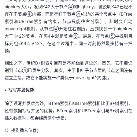
highkey大小，发现K42大于节点④的highkey，这说明K42已经不
存在于节点④内部，而是存在于节点④右边的某个节点中（BTree
索引和UBTree索引有约束，节点只能往右分裂）。此时会启动
move right机制，从节点④开始往右遍历，直到找到一个highkey
大于K42的节点，在图4中就是节点⑤。最后，在节点⑤中找到目
标元组<K42, V42>。在这个过程中，同一时刻仍然最多持有一把
锁。
相比之下，传统B+树索引目前是不能做到这些的。首先，它不能识
别到节点④已发生分裂，其次，由于非叶子节点层的节点之间没有
建立连接，故它不能实施一种类似于move right的机制。
•
写
写并发
优势
除了读写并发优势外，BTree索引和UBTree索引相比于B+树索引，
还有数据写写并发的优势。BTree索引和UBTree索引与B+树索引在
插入数据时，都会经历两个步骤：
1）找到插入位置；