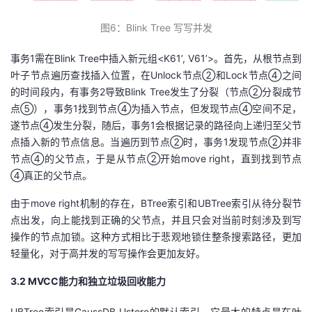
图
6
：Blink
T
ree 写写并发
事务1需在Blink Tree中插入新元组<K61’, V61’>。首先，从根节点到
叶子节点遍历查找插入位置，在Unlock节点②和Lock节点④之间
的时间段内，有事务2导致Blink Tree发生了分裂（节点②分裂成节
点⑤），事务1找到节点④为插入节点，但发现节点④空间不足，
遂节点④发生分裂，随后，事务1会根据记录的路径向上递归至父节
点插入新的节点信息。当遍历到节点②时，事务1发现节点②并非
节点④的父节点，于是从节点②开始move right，直到找到节点
④真正的父节点。
由于move right机制的存在，BTree索引和UBTree索引从待分裂节
点出发，向上能找到正确的父节点，并且只会对当前时刻涉及到写
操作的节点加锁。这种方式相比于悲观地锁住整条搜索路径，更加
轻量化，对于高并发的写写操作会更加友好。
3.2
M
VCC
能力和独立垃圾回收能力
UBTree索引是GaussDB Ustore的默认索引，它最大的特点是在叶