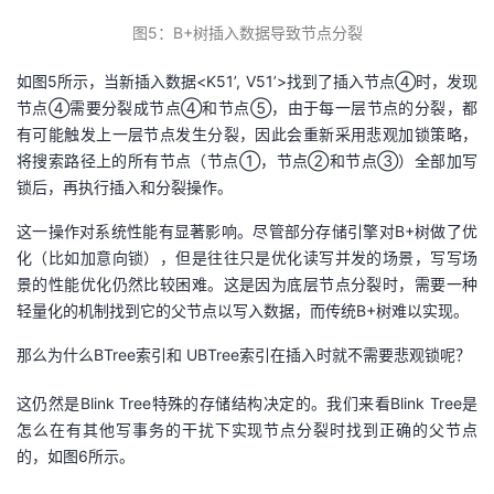
图
5
：B
+
树插入数据导致节点分裂
如图5所示，当新插入数据<K51’, V51’>找到了插入节点④时，发现
节点④需要分裂成节点④和节点⑤，由于每一层节点的分裂，都
有可能触发上一层节点发生分裂，因此会重新采用悲观加锁策略，
将搜索路径上的所有节点（节点①，节点②和节点③）全部加写
锁后，再执行插入和分裂操作。
这一操作对系统性能有显著影响。尽管部分存储引擎对B+树做了优
化（比如加意向锁），但是往往只是优化读写并发的场景，写写场
景的性能优化仍然比较困难。这是因为底层节点分裂时，需要一种
轻量化的机制找到它的父节点以写入数据，而传统B+树难以实现。
那么为什么BTree索引和 UBTree索引在插入时就不需要悲观锁呢？
这仍然是Blink Tree特殊的存储结构决定的。我们来看Blink Tree是
怎么在有其他写事务的干扰下实现节点分裂时找到正确的父节点
的，如图6所示。