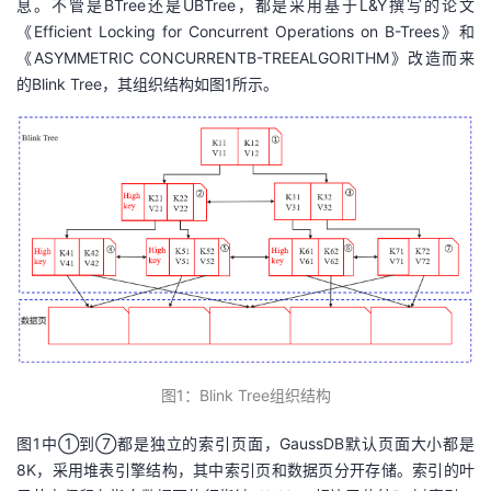
息。不管是BTree还是UBTree，都是采用基于L&Y撰写的论文
我
注
的
开
《Efficient Locking for Concurrent Operations on B-Trees》和
《ASYMMETRIC CONCURRENTB-TREEALGORITHM》改造而来
的
Programs
发
的Blink Tree，其组织结构如图1所示。
支
者
持
学
我
堂
的
我
我
技
的
的
我
术
云
图
1
：
B
link
T
ree组织结构
课
的
我
图1中
①
到⑦都是独立的
索引
页面，
Gauss
DB
默认
页面大小
都是
支
声
程
认
的
我
8
K
，
采用堆表引擎
结构，
其中
索引页和数据页分开存储
。
索引
的
叶