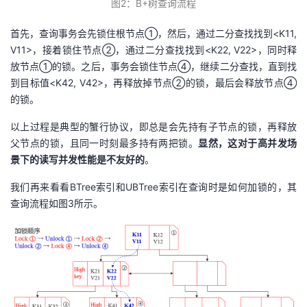
图
2
：B
+
树查询流程
首先，查询事务会先锁住根节点①，然后，通过二分查找找到<K11,
V11>，接着锁住节点②，通过二分查找找到<K22, V22>，同时释
放节点①的锁。之后，事务会锁住节点④，继续二分查找，直到找
到目标值<K42, V42>，再释放掉节点②的锁，最后会释放节点④
的锁。
以上过程是典型的蟹行协议，即总是会先持有子节点的锁，再释放
父节点的锁，且同一时刻最多持有两把锁。
显然，这对于高并发场
景下的
读写并发
性能是不友好的
。
我们再来看看BTree索引和UBTree索引在查询时是如何加锁的，其
查询流程如图3所示。