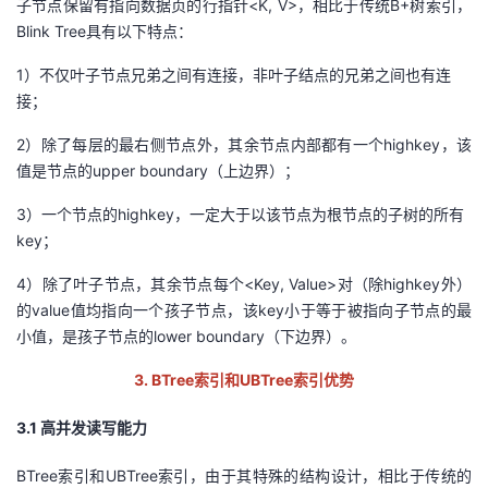
子节点保留
有
指向数据页的行指针<
K, V>
，相比于传统B
+
树索引，
持
建
证
实
的
B
l
ink Tree
具有以下特点：
议
验
收
1）不仅叶子节点兄弟之间有连接，非叶子结点的兄弟之间也有连
接；
藏
2）除了每层的最右侧节点外，其余节点内部都有一个highkey，该
值是节点的upper boundary（上边界）；
3）一个节点的highkey，一定大于以该节点为根节点的子树的所有
key；
4）除了叶子节点，其余节点每个<Key, Value>对（除highkey外）
的value值均指向一个孩子节点，该key小于等于被指向子节点的最
小值，是孩子节点的lower boundary（下边界）。
3.
BTree
索引
和
UBTree
索引
优势
3
.1
高并发
读写能力
BTree索引和UBTree索引，由于其特殊的结构设计，相比于传统的