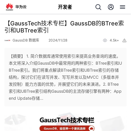
开发者
返
【GaussTech技术专栏】GaussDB的BTree索
回
引和UBTree索引
GaussDB 数据库
2024/11/28
4.5k+
举
报
【摘要】 1. 简介数据库通常使用索引来提高业务查询的速度。
本文将深入介绍GaussDB中最常用的两种索引：BTree索引和U
个
BTree索引。我们将重点解读BTree索引和UBTree索引的存储
结构，探讨它们在读写并发、写写并发以及MVCC（多版本并
我
人
发控制）能力方面的优势，并展望它们的未来演进。2. BTree
索引和UBTree索引结构GaussDB的主流存储引擎有两种：App
的
主
end Update存储...
开
页
发