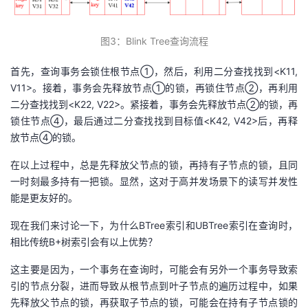
图
3
：Blink
T
ree查询流程
首先，查询事务会锁住根节点①，然后，利用二分查找找到<K11,
V11>。接着，事务会先释放节点①的锁，再锁住节点②，再利用
二分查找找到<K22, V22>。紧接着，事务会先释放节点②的锁，再
锁住节点④，最后通过二分查找找到目标值<K42, V42>后，再释
放节点④的锁。
在以上过程中，总是先释放父节点的锁，再持有子节点的锁，且同
一时刻最多持有一把锁。显然，这对于高并发场景下的读写并发性
能是更友好的。
现在我们来讨论一下，为什么BTree索引和UBTree索引在查询时，
相比传统B+树索引会有以上优势？
这主要是因为，一个事务在查询时，可能会有另外一个事务导致索
引的节点分裂，进而导致从根节点到叶子节点的遍历过程中，如果
先释放父节点的锁，再获取子节点的锁，可能会在持有子节点锁的