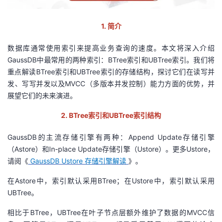
者
1
.
简介
我
数据库通常使用索引来提高业务查询的速度。本文将深入介绍
GaussDB中最常用的两种索引：BTree索引和UBTree索引。我们将
的
我
重点解读BTree索引和UBTree索引的存储结构，探讨它们在读写并
发、写写并发以及MVCC（多版本并发控制）能力方面的优势，并
博
的
我
展望它们的未来演进。
客
论
的
我
2.
BTree
索引
和
UBTree
索引
结构
坛
圈
的
我
GaussDB的主流存储引擎有两种：Append Update存储引擎
（Astore）和In-place Update存储引擎（Ustore）。更多Ustore，
子
直
的
我
请阅《
GaussDB Ustore
存储引擎解读
》。
在Astore中，索引默认采用BTree；在Ustore中，索引默认采用
我
播
活
的
UBTree。
我
动
关
的
相比于BTree，UBTree在叶子节点层额外维护了数据的MVCC信