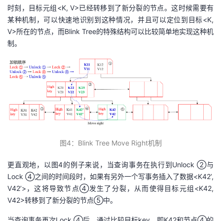
时刻，目标元组<K, V>已经转移到了新分裂的节点。这时候需要有
某种机制，可以快速地识别到这种情况，并且可以定位到目标<K,
V>所在的节点，而Blink Tree的特殊结构可以比较简单地实现这种机
制。
图
4
：Blink
T
ree
M
ove
R
ight机制
更直观地，以图4的例子来说，当查询事务在执行到Unlock ②与
Lock ④之间的时间段时，如果有另外一个写事务插入了数据<K42’,
V42’>，这将导致节点④发生了分裂，从而使得目标元组<K42,
V42>转移到了新分裂的节点⑤中。
当查询事务再次Lock ④后，通过比较目标key，即K42和节点④的