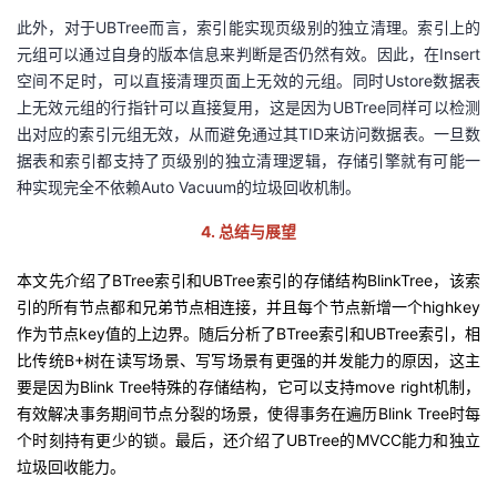
此外，对于UBTree而言，索引能实现页级别的独立清理。索引上的
元组可以通过自身的版本信息来判断是否仍然有效。因此，在Insert
空间不足时，可以直接清理页面上无效的元组。同时Ustore数据表
上无效元组的行指针可以直接复用，这是因为UBTree同样可以检测
出对应的索引元组无效，从而避免通过其TID来访问数据表。一旦数
据表和索引都支持了页级别的独立清理逻辑，存储引擎就有可能一
种实现完全不依赖Auto Vacuum的垃圾回收机制。
4
.
总结与
展望
本文先介绍了
BT
ree
索引和
UBT
ree
索引
的存储结构
Blink
T
ree
，
该索
引
的
所有节点都和兄弟节点相连接，并且每个节点新增一个
highkey
作为节点key值的上边界
。
随后分析了
BT
ree
索引和
UBT
ree
索引，
相
比传统
B+
树在读写
场景
、写写场景有更强的并发能力
的原因
，这主
要
是因为Blink
T
ree特殊的存储结构
，
它
可以支持move
right
机制
，
有效
解决事务期间节点分裂的场景，使得事务在遍历
B
link
T
ree时每
个时刻持有更少的锁
。
最后
，
还
介绍了
U
BT
ree
的
MVCC
能力和独立
垃圾回收能力。