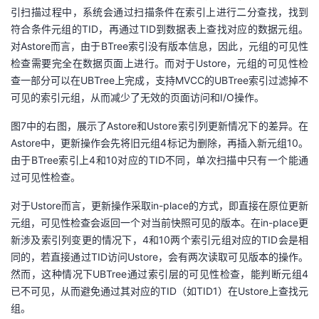
引扫描过程中，系统会通过扫描条件在索引上进行二分查找，找到
符合条件元组的TID，再通过TID到数据表上查找对应的数据元组。
对Astore而言，由于BTree索引没有版本信息，因此，元组的可见性
检查需要完全在数据页面上进行。而对于Ustore，元组的可见性检
查一部分可以在UBTree上完成，支持MVCC的UBTree索引过滤掉不
可见的索引元组，从而减少了无效的页面访问和I/O操作。
图7中的右图，展示了Astore和Ustore索引列更新情况下的差异。在
Astore中，更新操作会先将旧元组4标记为删除，再插入新元组10。
由于BTree索引上4和10对应的TID不同，单次扫描中只有一个能通
过可见性检查。
对于Ustore而言，更新操作采取in-place的方式，即直接在原位更新
元组，可见性检查会返回一个对当前快照可见的版本。在in-place更
新涉及索引列变更的情况下，4和10两个索引元组对应的TID会是相
同的，若直接通过TID访问Ustore，会有两次读取可见版本的操作。
然而，这种情况下UBTree通过索引层的可见性检查，能判断元组4
已不可见，从而避免通过其对应的TID（如TID1）在Ustore上查找元
组。