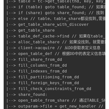
|--> table = tc->get_table(thd, key, key
|--> if (table) goto table_found; // 如
|--> if (share) goto share_found; // 找到 ta
|--> else // table、table_share都没找到,需要构建
|--> get_table_share_with_discover 

|--> get_table_share 

|--> table_def_cache->find // 如果在table_
|--> alloc_table_share // 如果没找到，就需要建立
|--> client->acquire // 从DD获取表定义信息 

|--> open_table_def // 根据DD中的表定义信息填写T
|--> fill_share_from_dd 

|--> fill_columns_from_dd 

|--> fill_indexes_from_dd 

|--> fill_partitioning_from_dd 

|--> fill_foreign_keys_from_dd 

|--> fill_check_constraints_from_dd 

|--> share_found: 

|--> open_table_from_share // 通过TABLE_SHA
|--> outparam->file = get_new_handler /