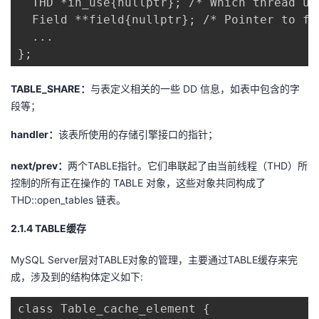
  THD *in_use{nullptr}; /* Which thread use
  Field **field{nullptr}; /* Pointer to fie
  ... 

};
TABLE_SHARE：
与表定义相关的一些 DD 信息，如表中包含的字
段等；
handler：
该表所使用的存储引擎接口的指针；
next/
prev
：
两个TABLE指针。它们串联起了由当前线程（THD）所
控制的所有正在操作的 TABLE 对象，这些对象共同构成了
THD::open_tables 链表。
2.1.
4
T
ABLE
缓存
MySQL Server层对TABLE对象的管理，主要通过TABLE缓存来完
成，涉及到的结构体定义如下:
class Table_cache_element { 
