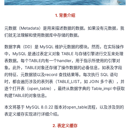
者
1
.
背景介绍
我
元数据（Metadata）是用来描述数据的数据。如果没有元数据，我
们就无法理解和使用数据库中存储的数据。
的
我
数据字典（DD）是 MySQL 维护元数据的模块。然而，在实际操作
博
的
我
中，MySQL 是通过表定义对象 TABLE 与存储引擎进行交互来处理
表数据。每个TABLE内有一个handler，用于指示所使用的引擎对
客
论
的
我
象。此外，TABLE对象还存储了操作数据的必备信息，如表及字段
的特征、元数据锁以及record 查找结果等。每次执行 SQL 语句
坛
圈
的
我
时，都会遍历涉及的表列表（TABLE_LIST，如 JOIN 多个表），并
逐个打开表（open_table），最终从数据字典的 Table_impl 中获取
子
直
的
我
构建TABLE的对象信息。
本文将基于 MySQL 8.0.22 版本对open_table流程，以及涉及到的
我
播
活
的
表定义缓存实现进行详细介绍。
我
动
关
的
2
.
表
定义缓存