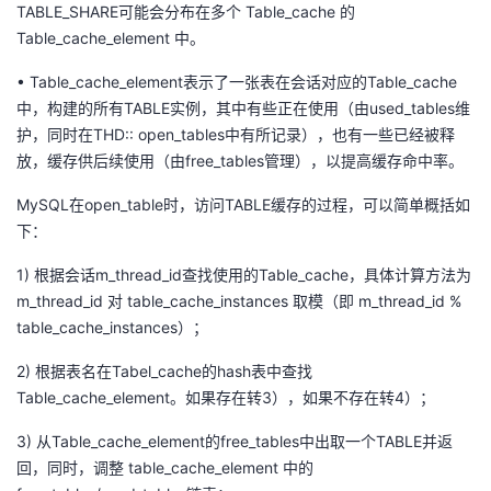
TABLE_SHARE可能
会
分布在多个
Table_cache
的
Table_cache_element
中。
•
Table_cache_element
表示
了
一张表在会话对应的
Table_cache
中
，
构建的所有
TABLE实例
，其中有些正在使用（
由
used_tables
维
护
，
同时
在
T
HD::
open_tables
中
有所记录
），也有一些已经被释
放，缓存供后续使用（
由
free_tables
管理
）
，以提高缓存命中率
。
MySQL在open_table时，访问TABLE缓存的过程，可以简单概括如
下：
1) 根据会话m_thread_id查找使用的Table_cache，具体计算方法为
m_thread_id 对 table_cache_instances 取模（即 m_thread_id %
table_cache_instances）；
2) 根据表名在Tabel_cache的hash表中查找
Table_cache_element。如果存在转3），如果不存在转4）；
3) 从Table_cache_element的free_tables中出取一个TABLE并返
回，同时，调整 table_cache_element 中的