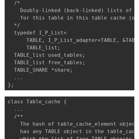
  /* 

    Doubly-linked (back-linked) lists of u
    for this table in this table cache (on
  */ 

  typedef I_P_List< 

      TABLE, I_P_List_adapter<TABLE, &TABL
      TABLE_list; 

  TABLE_list used_tables; 

  TABLE_list free_tables; 

  TABLE_SHARE *share; 

  ... 

};
class Table_cache { 

  ... 

  /** 

    The hash of table_cache_element object
    has any TABLE object in the table_cach
    which the list of free TABLE objects i