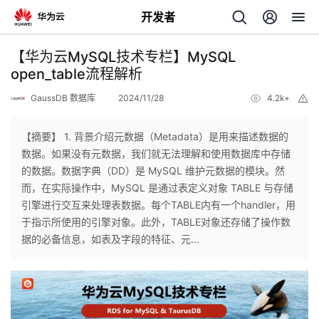
开发者
返
【华为云MySQL技术专栏】MySQL
回
open_table流程解析
GaussDB 数据库
2024/11/28
4.2k+
举
报
【摘要】 1. 背景介绍元数据（Metadata）是用来描述数据的
数据。如果没有元数据，我们就无法理解和使用数据库中存储
个
的数据。数据字典（DD）是 MySQL 维护元数据的模块。然
而，在实际操作中，MySQL 是通过表定义对象 TABLE 与存储
我
人
引擎进行交互来处理表数据。每个TABLE内有一个handler，用
于指示所使用的引擎对象。此外，TABLE对象还存储了操作数
的
主
据的必备信息，如表及字段的特征、元...
开
页
发