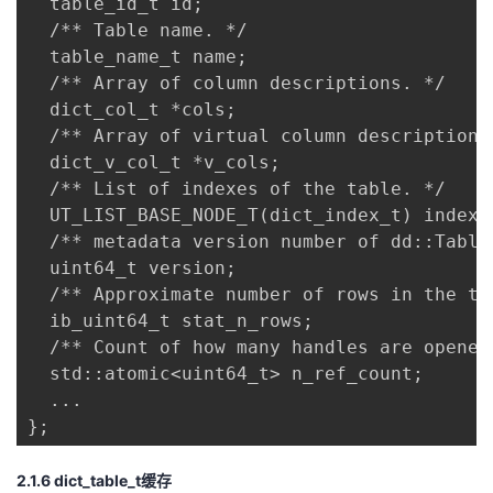
  table_id_t id; 

  /** Table name. */ 

  table_name_t name; 

  /** Array of column descriptions. */ 

  dict_col_t *cols; 

  /** Array of virtual column descriptions.
  dict_v_col_t *v_cols; 

  /** List of indexes of the table. */ 

  UT_LIST_BASE_NODE_T(dict_index_t) indexes
  /** metadata version number of dd::Table
  uint64_t version; 

  /** Approximate number of rows in the ta
  ib_uint64_t stat_n_rows; 

  /** Count of how many handles are opened
  std::atomic<uint64_t> n_ref_count; 

  ... 

};
2.1.6
dict_table_t
缓存