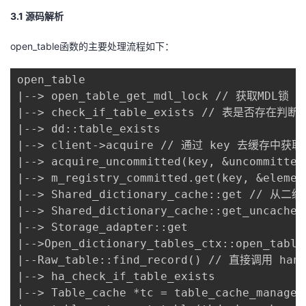
3
.1
源码解析
open_table函数的主要处理流程如下：
open_table 

|--> open_table_get_mdl_lock // 获取MDL锁 

|--> check_if_table_exists // 表
|--> dd::table_exists 

|--> client->acquire // 通过 key 去
|--> acquire_uncommitted(key, &uncommitt
|--> m_registry_committed.get(key, &element
|--> Shared_dictionary_cache::get // 从二
|--> Shared_dictionary_cache::get_uncac
|--> Storage_adapter::get 

|-->Open_dictionary_tables_ctx::open_ta
|--Raw_table::find_record() // 直接调用 
|--> ha_check_if_table_exists 

|--> Table_cache *tc = table_cache_manager.