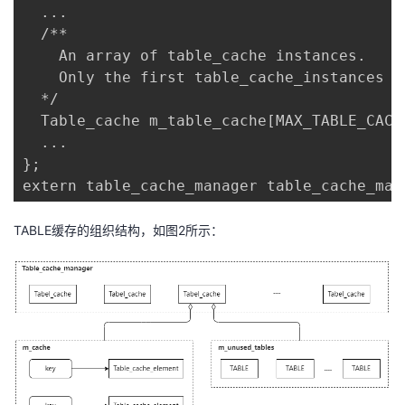
  ... 

  /** 

    An array of table_cache instances. 

    Only the first table_cache_instances e
  */ 

  Table_cache m_table_cache[MAX_TABLE_CACHE
  ... 

}; 

extern table_cache_manager table_cache_man
TABLE缓存的组织结构，如图2所示：