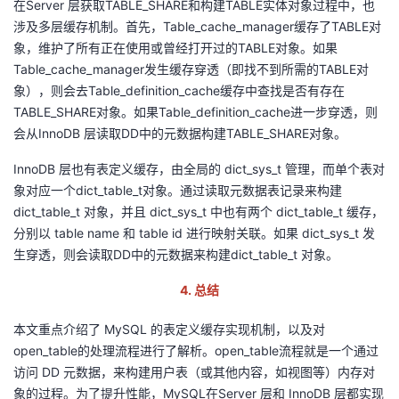
在Server 层获取TABLE_SHARE和构建TABLE实体对象过程中，也
涉及多层缓存机制。首先，Table_cache_manager缓存了TABLE对
象，维护了所有正在使用或曾经打开过的TABLE对象。如果
Table_cache_manager发生缓存穿透（即找不到所需的TABLE对
象），则会去Table_definition_cache缓存中查找是否有存在
TABLE_SHARE对象。如果Table_definition_cache进一步穿透，则
会从InnoDB 层读取DD中的元数据构建TABLE_SHARE对象。
InnoDB 层也有表定义缓存，由全局的 dict_sys_t 管理，而单个表对
象对应一个dict_table_t对象。通过读取元数据表记录来构建
dict_table_t 对象，并且 dict_sys_t 中也有两个 dict_table_t 缓存，
分别以 table name 和 table id 进行映射关联。如果 dict_sys_t 发
生穿透，则会读取DD中的元数据来构建dict_table_t 对象。
4.
总结
本文重点介绍了 MySQL 的表定义缓存实现机制，以及对
open_table的处理流程进行了解析。open_table流程就是一个通过
访问 DD 元数据，来构建用户表（或其他内容，如视图等）内存对
象的过程。为了提升性能，MySQL在Server 层和 InnoDB 层都实现