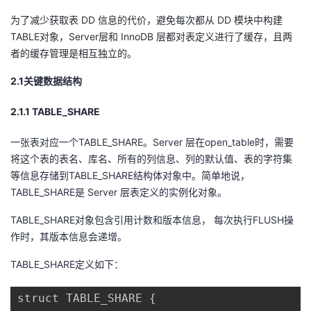
我
注
的
开
为了减少获取表
DD 信息的代价，避免每次都从 DD 模块中构建
TABLE对象，Server层和
InnoDB
层都对表定义进行了缓存，且两
的
Programs
发
者的缓存管理是相互独立的。
2
.1
关键数据结构
支
者
2.1.1
T
ABLE_SHARE
持
学
一张表对应一个TABLE_SHARE。Server 层在open_table时，需要
我
堂
将这个表的表名、库名、所有的列信息、列的默认值、表的字符集
等信息存储到TABLE_SHARE结构体对象中。简单地说，
的
我
我
TABLE_SHARE是 Server 层表定义的实例化对象。
技
的
的
我
TABLE_SHARE对象包含引用计数和版本信息， 每次执行FLUSH操
作时，其版本信息会递增。
术
云
课
的
我
TABLE_SHARE定义如下：
支
声
程
认
的
我
struct TABLE_SHARE { 
