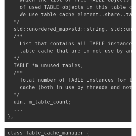
    of used TABLE objects in this table cac
    We use table_cache_element::share::tab
  */ 

  std::unordered_map<std::string, std::uni
  /** 

    List that contains all TABLE instances
    table cache that are in not use by any 
  */ 

  TABLE *m_unused_tables; 

  /** 

    Total number of TABLE instances for ta
    cache (both in use by threads and not i
  */ 

  uint m_table_count; 

  ...

};
class Table_cache_manager { 
