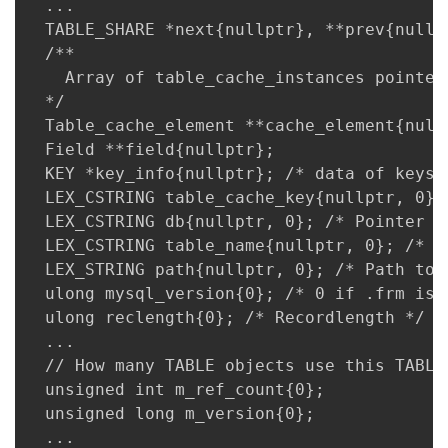
  ... 

持
建
证
实
的
  TABLE_SHARE *next{nullptr}, **prev{nullp
  /** 

议
验
收
    Array of table_cache_instances pointer
  */ 

藏
  Table_cache_element **cache_element{nullp
  Field **field{nullptr}; 

  KEY *key_info{nullptr}; /* data of keys 
  LEX_CSTRING table_cache_key{nullptr, 0}; 
  LEX_CSTRING db{nullptr, 0}; /* Pointer to
  LEX_CSTRING table_name{nullptr, 0}; /* T
  LEX_STRING path{nullptr, 0}; /* Path to 
  ulong mysql_version{0}; /* 0 if .frm is 
  ulong reclength{0}; /* Recordlength */ 

  ... 

  // How many TABLE objects use this TABLE_
  unsigned int m_ref_count{0}; 

  unsigned long m_version{0}; 

  ... 
