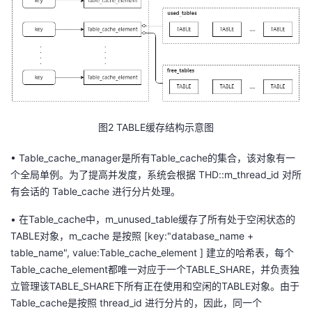
图
2
TABLE
缓存
结构示意图
•
Table_cache_manager
是所有
Table_cache
的集合，该对象有一
个全局单例。
为了提高并发
度
，
系统会根据 THD::
m_thread_id
对所
有会话的
Table_cache
进行分片处理。
•
在
Table_cache
中
，
m_unused_table
缓存了所有
处于空闲状态的
TABLE对象，
m_cache
是按照 [key:"
database_name
+
table_name
",
value:Table_cache_element
] 建立的哈希表，
每个
Table_cache_element
都
唯一
对应于一个TABLE_SHARE，
并负责独
立管理该TABLE_SHARE下所有正在使用和空闲的TABLE对象
。
由于
Table_cache
是按照
thread_id
进行
分片
的
，因此
，
同
一
个