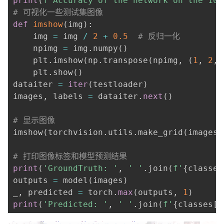
print
(
f"Accuracy of the network on the 100
# 可视化一些测试集图像
def
imshow
(
img
)
:
    img 
=
 img 
/
2
+
0.5
# 反归一化
    npimg 
=
 img
.
numpy
(
)
    plt
.
imshow
(
np
.
transpose
(
npimg
,
(
1
,
2
,
    plt
.
show
(
)
dataiter 
=
iter
(
testloader
)
images
,
 labels 
=
 dataiter
.
next
(
)
# 显示图像
imshow
(
torchvision
.
utils
.
make_grid
(
images
)
# 打印图像标签和模型预测结果
print
(
'GroundTruth: '
,
' '
.
join
(
f'
{
classes
outputs 
=
 model
(
images
)
_
,
 predicted 
=
 torch
.
max
(
outputs
,
1
)
print
(
'Predicted: '
,
' '
.
join
(
f'
{
classes
[
p