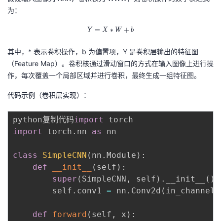
持
建
证
实
的
为：
议
验
收
=
∗
Y = X * W + b
+
Y
X
W
b
其中，* 表示卷积操作，b 为偏置项，Y 是卷积层输出的特征图
藏
（Feature Map）。卷积核通过滑动窗口的方式在输入图像上进行操
作，每次覆盖一个局部区域并进行卷积，最终生成一组特征图。
代码示例（卷积层实现）：
python复制代码
import
import
 torch
.
nn 
as
 nn

class
SimpleCNN
(
nn
.
Module
)
:
def
__init__
(
self
)
:
super
(
SimpleCNN
,
 self
)
.
__init__
(
)
        self
.
conv1 
=
 nn
.
Conv2d
(
in_channels
def
forward
(
self
,
 x
)
: