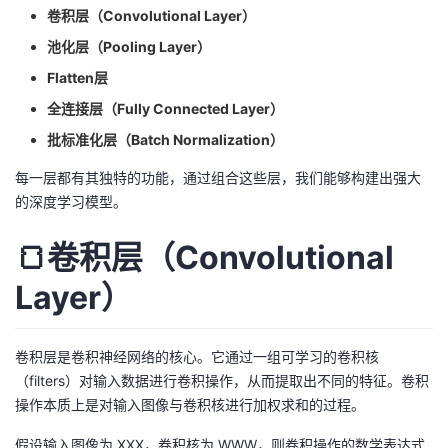
卷积层（Convolutional Layer）
我
注
的
开
池化层（Pooling Layer）
的
Programs
发
Flatten层
全连接层（Fully Connected Layer）
支
者
批标准化层（Batch Normalization）
持
学
每一层都有其独特的功能，通过组合这些层，我们能够构建出强大
的深度学习模型。
我
堂
🍞卷积层（Convolutional
的
我
我
Layer）
技
的
的
我
卷积层是卷积神经网络的核心。它通过一组可学习的卷积核
术
云
课
的
我
（filters）对输入数据进行卷积操作，从而提取出不同的特征。卷积
操作本质上是对输入图像与卷积核进行加权求和的过程。
支
声
程
认
的
我
假设输入图像为 XXX，卷积核为 WWW，则卷积操作的数学表达式