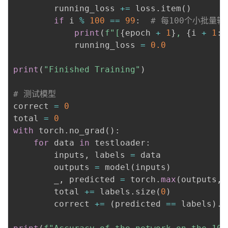
        running_loss 
+=
 loss
.
item
(
)
if
 i 
%
100
==
99
:
# 每100个小批量
print
(
f"[
{
epoch 
+
1
}
, 
{
i 
+
1
:
5
            running_loss 
=
0.0
print
(
"Finished Training"
)
# 测试模型
correct 
=
0
total 
=
0
with
 torch
.
no_grad
(
)
:
for
 data 
in
 testloader
:
        inputs
,
 labels 
=
 data

        outputs 
=
 model
(
inputs
)
        _
,
 predicted 
=
 torch
.
max
(
outputs
,
        total 
+=
 labels
.
size
(
0
)
        correct 
+=
(
predicted 
==
 labels
)
.
s