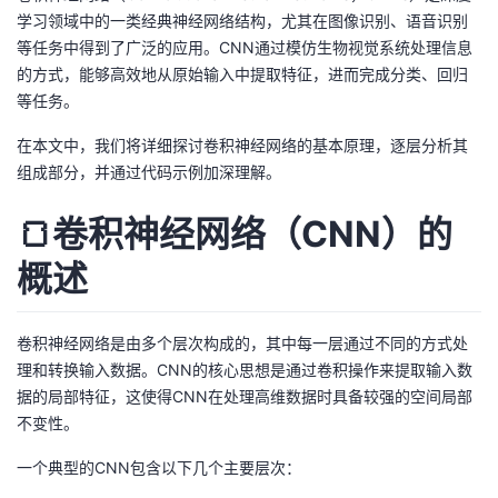
学习领域中的一类经典神经网络结构，尤其在图像识别、语音识别
者
等任务中得到了广泛的应用。CNN通过模仿生物视觉系统处理信息
的方式，能够高效地从原始输入中提取特征，进而完成分类、回归
我
等任务。
在本文中，我们将详细探讨卷积神经网络的基本原理，逐层分析其
的
我
组成部分，并通过代码示例加深理解。
博
的
我
🍞卷积神经网络（CNN）的
客
论
的
我
概述
坛
圈
的
我
卷积神经网络是由多个层次构成的，其中每一层通过不同的方式处
子
直
的
我
理和转换输入数据。CNN的核心思想是通过卷积操作来提取输入数
据的局部特征，这使得CNN在处理高维数据时具备较强的空间局部
我
播
活
的
不变性。
我
动
关
的
一个典型的CNN包含以下几个主要层次：