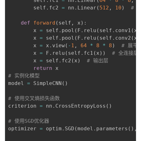
        self
.
fc1 
=
 nn
.
Linear
(
64
*
8
*
8
,
5
        self
.
fc2 
=
 nn
.
Linear
(
512
,
10
)
# 
def
forward
(
self
,
 x
)
:
        x 
=
 self
.
pool
(
F
.
relu
(
self
.
conv1
(
x
)
        x 
=
 self
.
pool
(
F
.
relu
(
self
.
conv2
(
x
)
        x 
=
 x
.
view
(
-
1
,
64
*
8
*
8
)
# 展平
        x 
=
 F
.
relu
(
self
.
fc1
(
x
)
)
# 全连接层 
        x 
=
 self
.
fc2
(
x
)
# 输出层
return
# 实例化模型
model 
=
 SimpleCNN
(
)
# 使用交叉熵损失函数
criterion 
=
 nn
.
CrossEntropyLoss
(
)
# 使用SGD优化器
optimizer 
=
 optim
.
SGD
(
model
.
parameters
(
)
,
 