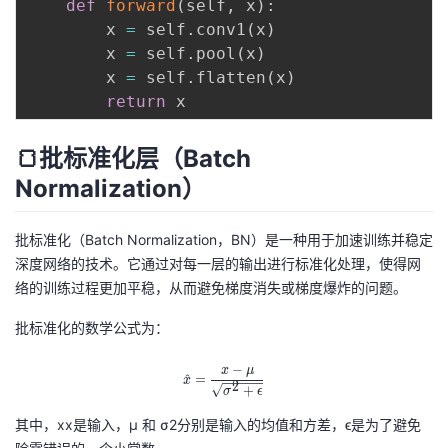
def
forward
(
self
,
 x
)
:
        x 
=
 self
.
conv1
(
x
)
        x 
=
 self
.
pool
(
x
)
        x 
=
 self
.
flatten
(
x
)
return
🍞批标准化层（Batch
Normalization）
批标准化（Batch Normalization，BN）是一种用于加速训练并稳定
深度网络的技术。它通过对每一层的输出进行标准化处理，使得网
络的训练过程更加平稳，从而避免梯度消失或梯度爆炸的问题。
批标准化的数学公式为：
−
\hat{x} = \frac{x - \mu}{\sqrt{\si
x
μ
^
=
x
2
+
σ
ϵ
其中，xx是输入，μ 和 σ2分别是输入的均值和方差，ϵ是为了避免