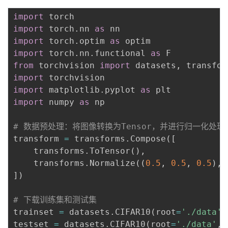
import
import
 torch
.
nn 
as
import
 torch
.
optim 
as
import
 torch
.
nn
.
functional 
as
from
 torchvision 
import
 datasets
,
import
import
 matplotlib
.
pyplot 
as
import
 numpy 
as
 np

# 数据预处理：将图像转换为Tensor，并进行归一化处理
transform 
=
 transforms
.
Compose
(
[
    transforms
.
ToTensor
(
)
,
    transforms
.
Normalize
(
(
0.5
,
0.5
,
0.5
)
,
]
)
# 下载训练集和测试集
trainset 
=
 datasets
.
CIFAR10
(
root
=
'./data'
,
testset 
=
 datasets
.
CIFAR10
(
root
=
'./data'
,
 