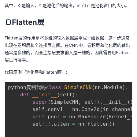
其中，X 是输入，Y 是池化后的输出，m 和 n 是池化窗口的大小。
🍞Flatten层
Flatten层的作用是将多维的输入数据展平成一维数据，这一步通常
出现在卷积层和全连接层之间。在CNN中，卷积层和池化层的输出
通常是多维的，而全连接层要求输入是一维的，因此需要用Flatten
层进行展平。
代码示例（池化层和Flatten层）：
python复制代码
class
SimpleCNN
(
nn
.
Module
)
:
def
__init__
(
self
)
:
super
(
SimpleCNN
,
 self
)
.
__init__
(
)
        self
.
conv1 
=
 nn
.
Conv2d
(
in_channels
        self
.
pool 
=
 nn
.
MaxPool2d
(
kernel_si
        self
.
flatten 
=
 nn
.
Flatten
(
)