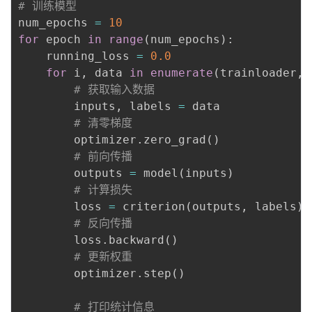
# 训练模型
num_epochs 
=
10
for
 epoch 
in
range
(
num_epochs
)
:
    running_loss 
=
0.0
for
 i
,
 data 
in
enumerate
(
trainloader
,
# 获取输入数据
        inputs
,
 labels 
=
 data

# 清零梯度
        optimizer
.
zero_grad
(
)
# 前向传播
        outputs 
=
 model
(
inputs
)
# 计算损失
        loss 
=
 criterion
(
outputs
,
 labels
)
# 反向传播
        loss
.
backward
(
)
# 更新权重
        optimizer
.
step
(
)
# 打印统计信息