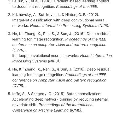
LeCun, Y., et al. (1998). Gradient-based learning applied
to document recognition.
Proceedings of the IEEE
.
Krizhevsky, A., Sutskever, I., & Hinton, G. E. (2012).
ImageNet classification with deep convolutional neural
networks.
Neural Information Processing Systems (NIPS)
.
He, K., Zhang, X., Ren, S., & Sun, J. (2016). Deep residual
learning for image recognition.
Proceedings of the IEEE
conference on computer vision and pattern recognition
(CVPR)
.
ith deep convolutional neural networks.
Neural Information
Processing Systems (NIPS)
.
He, K., Zhang, X., Ren, S., & Sun, J. (2016). Deep residual
learning for image recognition.
Proceedings of the IEEE
conference on computer vision and pattern recognition
(CVPR)
.
Ioffe, S., & Szegedy, C. (2015). Batch normalization:
Accelerating deep network training by reducing internal
covariate shift.
Proceedings of the International
Conference on Machine Learning (ICML)
.