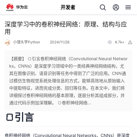
开发者
返
深度学习中的卷积神经网络：原理、结构与应
回
用
小馒头学Python
2024/11/26
4.7k+
举
报
【摘要】 🍞引言卷积神经网络（Convolutional Neural Networ
ks，CNNs）是深度学习领域中的一类经典神经网络结构，尤
个
其在图像识别、语音识别等任务中得到了广泛的应用。CNN通
过模仿生物视觉系统处理信息的方式，能够高效地从原始输入
我
人
中提取特征，进而完成分类、回归等任务。在本文中，我们将
详细探讨卷积神经网络的基本原理，逐层分析其组成部分，并
的
主
通过代码示例加深理解。 🍞卷积神经网络...
🍞引言
开
页
发
卷积神经网络（Convolutional Neural Networks，CNNs）是深度