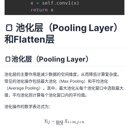
        x 
=
 self
.
conv1
(
x
)
return
🍞 池化层（Pooling Layer）
和Flatten层
🍞池化层（Pooling Layer）
池化层的主要作用是减少数据的空间维度，从而降低计算复杂度。
常见的池化操作包括最大池化（Max Pooling）和平均池化
（Average Pooling）。其中，最大池化从每个池化窗口中选取最大
值，平均池化则计算每个池化窗口内的平均值。
池化操作的数学表达式为：
Y_{ij} = \max_{m,n} X_{i+m,j+n
=
max
+
,
+
Y
X
i
j
i
m
j
n
,
m
n