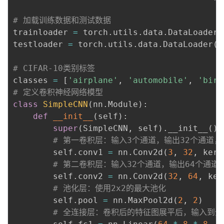
# 加载训练数据和测试数据
trainloader 
=
 torch
.
utils
.
data
.
DataLoader
(
testloader 
=
 torch
.
utils
.
data
.
DataLoader
(
t
# CIFAR-10类别标签
classes 
=
[
'airplane'
,
'automobile'
,
'bird
# 定义卷积神经网络模型
class
SimpleCNN
(
nn
.
Module
)
:
def
__init__
(
self
)
:
super
(
SimpleCNN
,
 self
)
.
__init__
(
)
# 第一卷积层：输入3个通道，输出32个通道，
        self
.
conv1 
=
 nn
.
Conv2d
(
3
,
32
,
 kern
# 第二卷积层：输入32个通道，输出64个通道
        self
.
conv2 
=
 nn
.
Conv2d
(
32
,
64
,
 ker
# 池化层：使用2x2的最大池化
        self
.
pool 
=
 nn
.
MaxPool2d
(
2
,
2
)
# 全连接层：卷积后的特征图展平后，输入到全