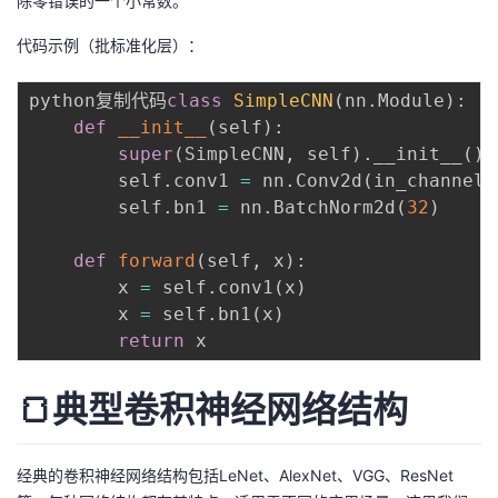
除零错误的一个小常数。
代码示例（批标准化层）：
python复制代码
class
SimpleCNN
(
nn
.
Module
)
:
def
__init__
(
self
)
:
super
(
SimpleCNN
,
 self
)
.
__init__
(
)
        self
.
conv1 
=
 nn
.
Conv2d
(
in_channels
        self
.
bn1 
=
 nn
.
BatchNorm2d
(
32
)
def
forward
(
self
,
 x
)
:
        x 
=
 self
.
conv1
(
x
)
        x 
=
 self
.
bn1
(
x
)
return
🍞典型卷积神经网络结构
经典的卷积神经网络结构包括LeNet、AlexNet、VGG、ResNet