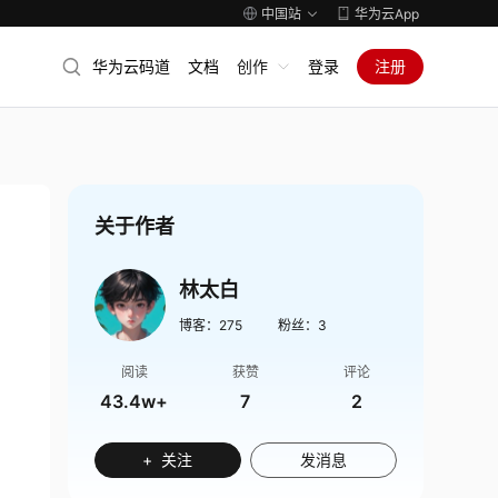
中国站
华为云App
华为云码道
文档
创作
登录
注册
关于作者
林太白
博客：
275
粉丝：
3
阅读
获赞
评论
43.4w+
7
2
+ 关注
发消息