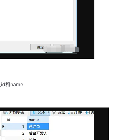
d和name