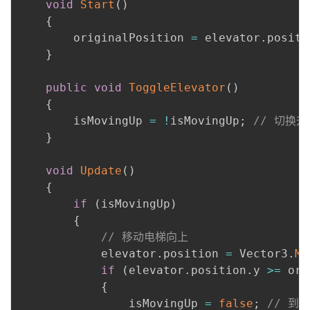
void
Start
(
)
{
        originalPosition 
=
 elevator
.
positi
}
public
void
ToggleElevator
(
)
{
        isMovingUp 
=
!
isMovingUp
;
// 切换
}
void
Update
(
)
{
if
(
isMovingUp
)
{
// 移动电梯向上
            elevator
.
position 
=
 Vector3
.
Mo
if
(
elevator
.
position
.
y 
>=
 ori
{
                isMovingUp 
=
false
;
// 到