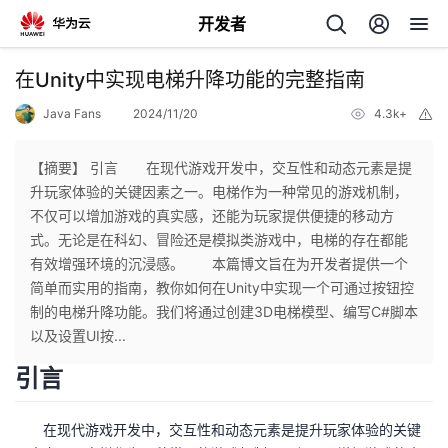
开发者
返
在Unity中实现电梯升降功能的完整指南
回
Java Fans
2024/11/20
4.3k+
举
报
【摘要】 引言 在现代游戏开发中，交互性和动态元素是提
升玩家体验的关键因素之一。电梯作为一种常见的游戏机制，
不仅可以增加游戏的真实感，还能为玩家提供便捷的移动方
个
式。无论是在科幻、冒险还是模拟类游戏中，电梯的存在都能
有效增强环境的沉浸感。 本篇博文旨在为开发者提供一个
我
人
简单而实用的指南，教你如何在Unity中实现一个可通过按钮控
制的电梯升降功能。我们将通过创建3D电梯模型、编写C#脚本
的
主
以及设置UI按...
引言
开
页
在现代游戏开发中，交互性和动态元素是提升玩家体验的关键
发