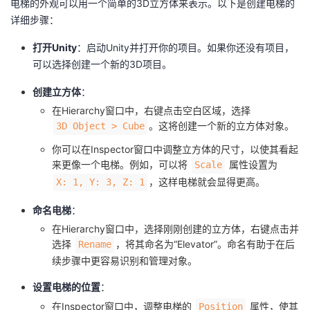
电梯的外观可以用一个简单的3D立方体来表示。以下是创建电梯的
我
注
的
开
详细步骤：
的
打开Unity
：启动Unity并打开你的项目。如果你还没有项目，
Programs
发
可以选择创建一个新的3D项目。
支
者
创建立方体
：
在Hierarchy窗口中，右键点击空白区域，选择
持
学
。这将创建一个新的立方体对象。
3D Object > Cube
你可以在Inspector窗口中调整立方体的尺寸，以使其看起
我
堂
来更像一个电梯。例如，可以将
属性设置为
Scale
，这样电梯就会显得更高。
X: 1, Y: 3, Z: 1
的
我
我
命名电梯
：
技
的
的
我
在Hierarchy窗口中，选择刚刚创建的立方体，右键点击并
选择
，将其命名为“Elevator”。命名有助于在后
Rename
术
云
课
的
我
续步骤中更容易识别和管理对象。
支
声
程
认
的
我
设置电梯的位置
：
在Inspector窗口中，调整电梯的
属性，使其
Position