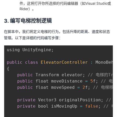
件，这将打开你所选择的代码编辑器（如Visual Studio或
Rider）。
3. 编写电梯控制逻辑
在脚本中，我们将定义电梯的行为，包括升降的距离、速度和状态
管理。以下是详细的代码编写步骤：
using UnityEngine
;
public
class
ElevatorController
:
{
public
 Transform elevator
;
// 电梯的Tran
public
 float moveDistance 
=
5
f
;
// 电
public
 float moveSpeed 
=
2
f
;
// 电梯移
private
 Vector3 originalPosition
;
//
private
 bool isMovingUp 
=
false
;
// 