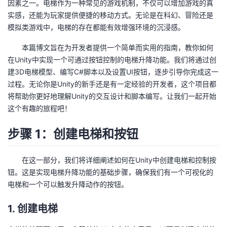
因素之一。电梯作为一种常见的游戏机制，不仅可以增加游戏的真
实感，还能为玩家提供便捷的移动方式。无论是在科幻、冒险还是
者
模拟类游戏中，电梯的存在都能有效增强环境的沉浸感。
我
本篇博文旨在为开发者提供一个简单而实用的指南，教你如何
在Unity中实现一个可通过按钮控制的电梯升降功能。我们将通过创
的
我
建3D电梯模型、编写C#脚本以及设置UI按钮，逐步引导你完成这一
过程。无论你是Unity的新手还是有一定经验的开发者，这个项目都
博
的
我
将帮助你更好地理解Unity的交互设计和脚本编写。让我们一起开始
这个有趣的旅程吧！
客
论
的
我
步骤 1：创建电梯和按钮
坛
圈
的
我
在这一部分，我们将详细阐述如何在Unity中创建电梯和控制按
子
直
的
我
钮。这是实现电梯升降功能的基础步骤，确保我们有一个可视化的
电梯和一个可以触发升降动作的按钮。
我
播
活
的
1. 创建电梯
我
动
关
的