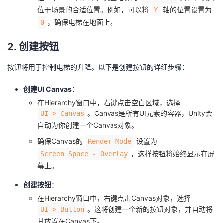
持
建
证
实
的
位于场景的合适位置。例如，可以将
轴的位置设置为
Y
，确保电梯在地面上。
0
议
验
收
2. 创建按钮
藏
按钮将用于控制电梯的升降。以下是创建按钮的详细步骤：
创建UI Canvas
：
在Hierarchy窗口中，右键点击空白区域，选择
。Canvas是所有UI元素的容器，Unity会
UI > Canvas
自动为你创建一个Canvas对象。
确保Canvas的
设置为
Render Mode
，这样按钮将始终显示在屏
Screen Space - Overlay
幕上。
创建按钮
：
在Hierarchy窗口中，右键点击Canvas对象，选择
。这将创建一个新的按钮对象，并自动将
UI > Button
其放置在Canvas下。