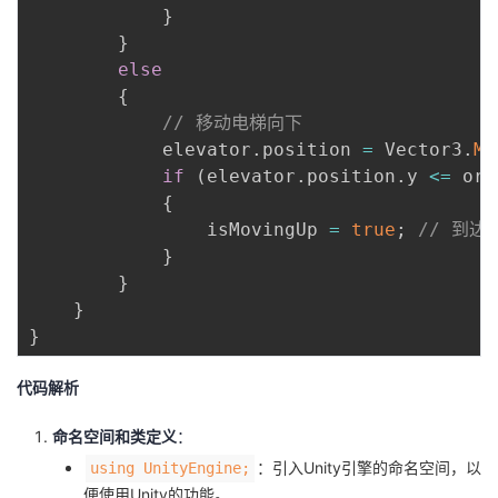
}
}
else
{
// 移动电梯向下
            elevator
.
position 
=
 Vector3
.
Mo
if
(
elevator
.
position
.
y 
<=
 ori
{
                isMovingUp 
=
true
;
// 到
}
}
}
}
代码解析
命名空间和类定义
：
：引入Unity引擎的命名空间，以
using UnityEngine;
便使用Unity的功能。