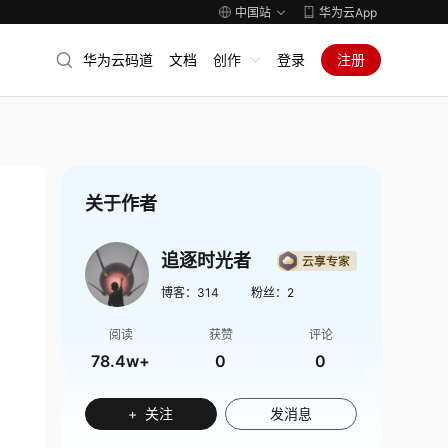
中国站
华为云App
华为云码道
文档
创作
登录
注册
关于作者
追逐时光者
博客：
314
粉丝：
2
阅读
获赞
评论
78.4w+
0
0
+ 关注
发消息