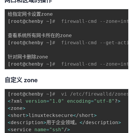
网口和区域的操作
[
root@chenby ~
]
#  firewall-cmd --zone=inte
[
root@chenby ~
]
#  firewall-cmd --get-activ
[
root@chenby ~
]
#  firewall-cmd --zone=inte
自定义 zone
[
root@chenby ~
]
#  vi /etc/firewalld/zones/
<
?xml 
version
=
"1.0"
encoding
=
"utf-8"
?
>
<
zone
>
<
short
>
linuxtecksecure
<
/short
>
<
description
>
用于企业领域。
<
/description
>
<
service 
name
=
"ssh"
/
>