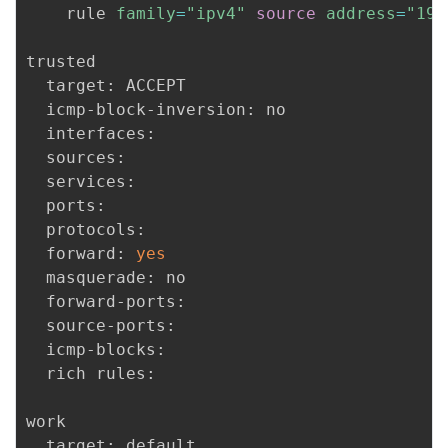
	rule 
family
=
"ipv4"
source
address
=
"192
trusted

  target: ACCEPT

  icmp-block-inversion: no

  interfaces: 

  sources: 

  services: 

  ports: 

  protocols: 

  forward: 
yes
  masquerade: no

  forward-ports: 

  source-ports: 

  icmp-blocks: 

  rich rules: 

work

  target: default
