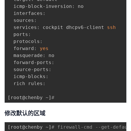
  icmp-block-inversion: no

  interfaces: 

  sources: 

  services: cockpit dhcpv6-client 
ssh
  ports: 

  protocols: 

  forward: 
yes
  masquerade: no

  forward-ports: 

  source-ports: 

  icmp-blocks: 

  rich rules: 

[
root@chenby ~
]
# 
修改默认的区域
[
root@chenby ~
]
# firewall-cmd --get-defaul