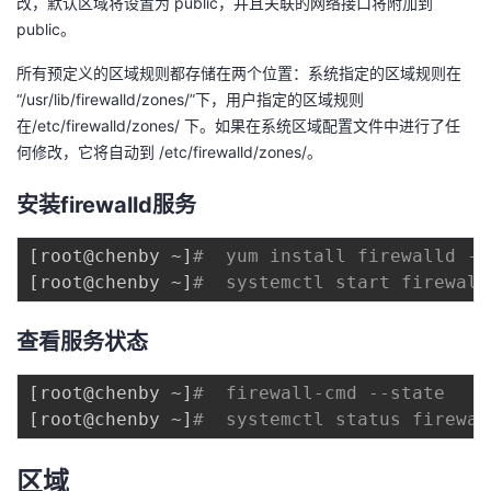
改，默认区域将设置为 public，并且关联的网络接口将附加到
我
注
的
开
public。
所有预定义的区域规则都存储在两个位置：系统指定的区域规则在
的
Programs
发
“/usr/lib/firewalld/zones/”下，用户指定的区域规则
在/etc/firewalld/zones/ 下。如果在系统区域配置文件中进行了任
支
者
何修改，它将自动到 /etc/firewalld/zones/。
持
学
安装firewalld服务
我
堂
[
root@chenby ~
]
#  yum install firewalld -y
[
root@chenby ~
]
#  systemctl start firewall
的
我
我
查看服务状态
技
的
的
我
[
root@chenby ~
]
#  firewall-cmd --state
术
云
课
的
我
[
root@chenby ~
]
#  systemctl status firewal
支
声
程
认
的
我
区域