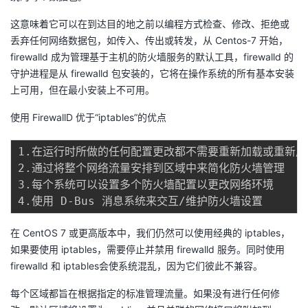
者
这意味着它可以在到达目的地之前以编程方式检查、修改、拒绝或
丢弃任何网络数据包，如传入、传出或转发，从 Centos-7 开始，
firewalld 成为管理基于主机的防火墙服务的默认工具，firewalld 的
我
守护进程是从 firewalld 包安装的，它将在操作系统的所有基本安装
上可用，但在最小安装上不可用。
的
我
使用 FirewallD 优于“iptables”的优点
博
的
我
1.在运行时所做的任何配置更改都不需要重新加载或重新启动 f
客
论
的
我
2.通过将整个网络流量安排到区域中来简化防火墙管理

3.每个系统可以设置多个防火墙配置以更改网络环境

坛
圈
的
我
子
直
的
我
在 CentOS 7 或更高版本中，我们仍然可以使用经典的 iptables，
如果要使用 iptables，需要停止并禁用 firewalld 服务。同时使用
我
播
活
的
firewalld 和 iptables会使系统混乱，因为它们彼此不兼容。
我
动
关
的
每个区域都旨在根据指定的标准管理流量。如果没有进行任何修