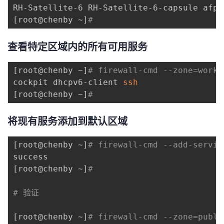
RH-Satellite-6 RH-Satellite-6-capsule afp 
[
root@chenby ~
]
# 
查看特定区域内的所有可用服务
[
root@chenby ~
]
# firewall-cmd --zone=work 
cockpit dhcpv6-client 
ssh
[
root@chenby ~
]
# 
将现有服务添加到默认区域
[
root@chenby ~
]
# firewall-cmd --add-servic
[
root@chenby ~
]
# 
# 验证
[
root@chenby ~
]
# firewall-cmd --zone=publi