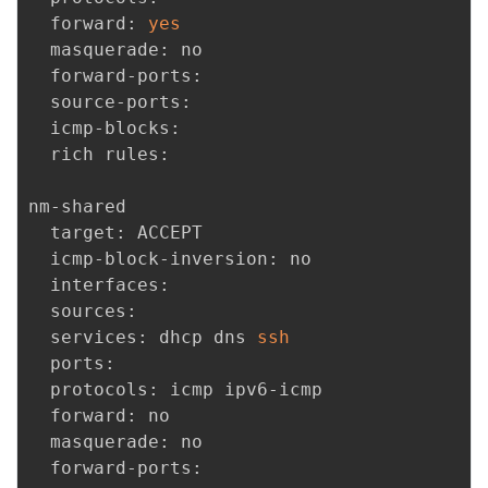
  forward: 
yes
  masquerade: no

  forward-ports: 

  source-ports: 

  icmp-blocks: 

  rich rules: 

nm-shared

  target: ACCEPT

  icmp-block-inversion: no

  interfaces: 

  sources: 

  services: dhcp dns 
ssh
  ports: 

  protocols: icmp ipv6-icmp

  forward: no

  masquerade: no

  forward-ports: 
