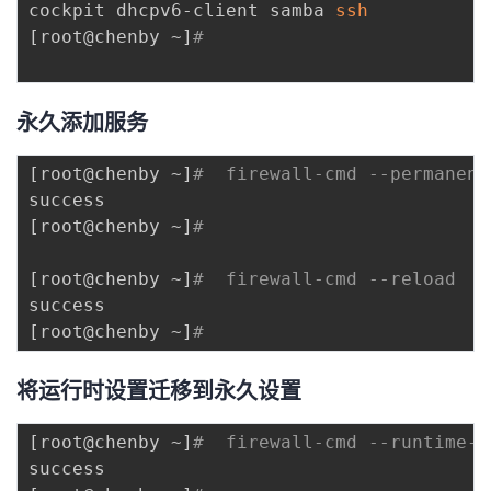
cockpit dhcpv6-client samba 
ssh
[
root@chenby ~
]
# 
永久添加服务
[
root@chenby ~
]
#  firewall-cmd --permanent
[
root@chenby ~
]
# 
[
root@chenby ~
]
#  firewall-cmd --reload
[
root@chenby ~
]
# 
将运行时设置迁移到永久设置
[
root@chenby ~
]
#  firewall-cmd --runtime-t