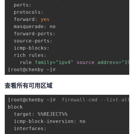
  ports: 

  protocols: 

  forward: 
yes
  masquerade: no

  forward-ports: 

  source-ports: 

  icmp-blocks: 

  rich rules: 

	rule 
family
=
"ipv4"
source
address
=
"192
[
root@chenby ~
]
# 
查看所有可用区域
[
root@chenby ~
]
#  firewall-cmd --list-all-
block

  target: %%REJECT%%

  icmp-block-inversion: no

  interfaces: 
