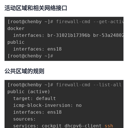
活动区域和相关网络接口
[
root@chenby ~
]
# firewall-cmd --get-active
docker

  interfaces: br-31021b17396b br-53a24802c
public

[
root@chenby ~
]
# 
公共区域的规则
[
root@chenby ~
]
# firewall-cmd --list-all -
public 
(
active
)
  target: default

  icmp-block-inversion: no

  interfaces: ens18

  sources: 

  services: cockpit dhcpv6-client 
ssh