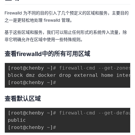
持
建
证
实
的
Firewalld 为不同的目的引入了几个预定义的区域和服务，主要目的
议
验
收
之一是更轻松地处理 firewalld 管理。
基于这些区域和服务，我们可以阻止任何形式的系统传入流量，除
藏
非它明确允许在区域中使用一些特殊规则。
查看firewalld中的所有可用区域
[
root@chenby ~
]
# firewall-cmd --get-zones
[
root@chenby ~
]
# 
查看默认区域
[
root@chenby ~
]
# firewall-cmd --get-defaul
[
root@chenby ~
]
# 