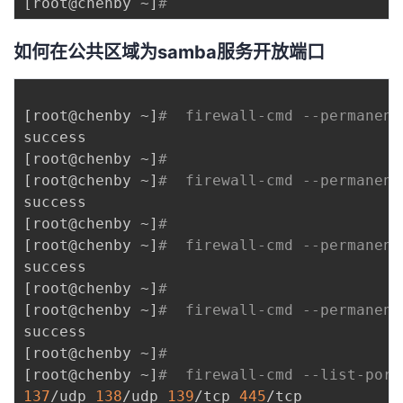
[
root@chenby ~
]
# 
如何在公共区域为samba服务开放端口
[
root@chenby ~
]
#  firewall-cmd --permanent
[
root@chenby ~
]
# 
[
root@chenby ~
]
#  firewall-cmd --permanent
[
root@chenby ~
]
# 
[
root@chenby ~
]
#  firewall-cmd --permanent
[
root@chenby ~
]
# 
[
root@chenby ~
]
#  firewall-cmd --permanent
[
root@chenby ~
]
# 
[
root@chenby ~
]
#  firewall-cmd --list-port
137
/udp 
138
/udp 
139
/tcp 
445