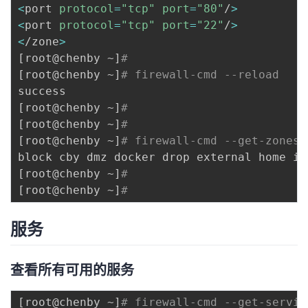
<
port 
protocol
=
"tcp"
port
=
"80"
/
>
<
port 
protocol
=
"tcp"
port
=
"22"
/
>
<
/zone
>
[
root@chenby ~
]
# 
[
root@chenby ~
]
# firewall-cmd --reload
[
root@chenby ~
]
# 
[
root@chenby ~
]
# 
[
root@chenby ~
]
# firewall-cmd --get-zones
[
root@chenby ~
]
# 
[
root@chenby ~
]
# 
服务
查看所有可用的服务
[
root@chenby ~
]
# firewall-cmd --get-servic