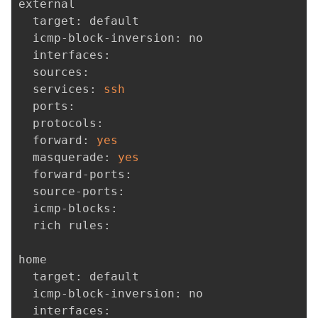
external

  target: default

  icmp-block-inversion: no

  interfaces: 

  sources: 

  services: 
ssh
  ports: 

  protocols: 

  forward: 
yes
  masquerade: 
yes
  forward-ports: 

  source-ports: 

  icmp-blocks: 

  rich rules: 

home

  target: default

  icmp-block-inversion: no

  interfaces: 
