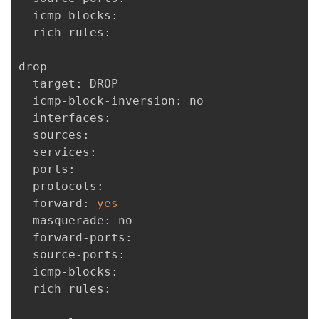
  icmp-blocks: 

  rich rules: 

drop

  target: DROP

  icmp-block-inversion: no

  interfaces: 

  sources: 

  services: 

  ports: 

  protocols: 

  forward: 
yes
  masquerade: no

  forward-ports: 

  source-ports: 

  icmp-blocks: 

  rich rules: 
