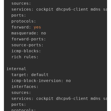
  sources: 

  services: cockpit dhcpv6-client mdns sam
  ports: 

  protocols: 

  forward: 
yes
  masquerade: no

  forward-ports: 

  source-ports: 

  icmp-blocks: 

  rich rules: 

internal

  target: default

  icmp-block-inversion: no

  interfaces: 

  sources: 

  services: cockpit dhcpv6-client mdns sam
  ports: 

  protocols: 
