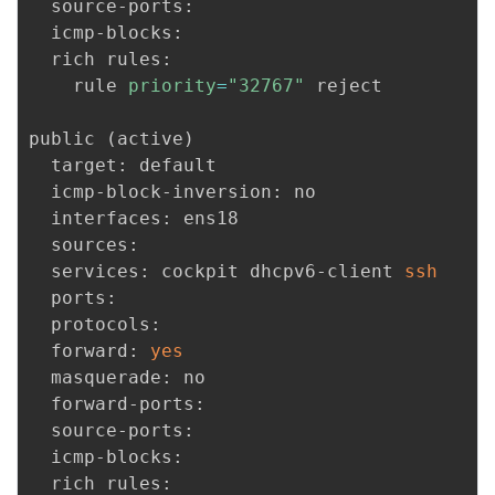
  source-ports: 

  icmp-blocks: 

  rich rules: 

	rule 
priority
=
"32767"
 reject

public 
(
active
)
  target: default

  icmp-block-inversion: no

  interfaces: ens18

  sources: 

  services: cockpit dhcpv6-client 
ssh
  ports: 

  protocols: 

  forward: 
yes
  masquerade: no

  forward-ports: 

  source-ports: 

  icmp-blocks: 

  rich rules: 
