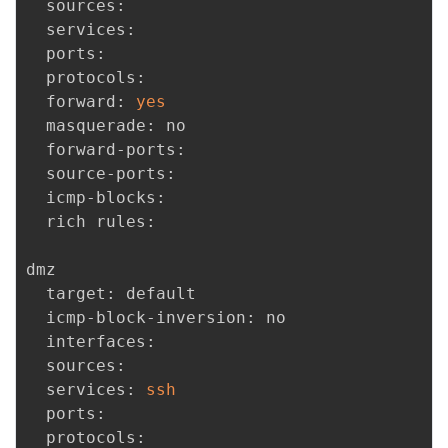
  sources: 

  services: 

  ports: 

  protocols: 

  forward: 
yes
  masquerade: no

  forward-ports: 

  source-ports: 

  icmp-blocks: 

  rich rules: 

dmz

  target: default

  icmp-block-inversion: no

  interfaces: 

  sources: 

  services: 
ssh
  ports: 

  protocols: 
