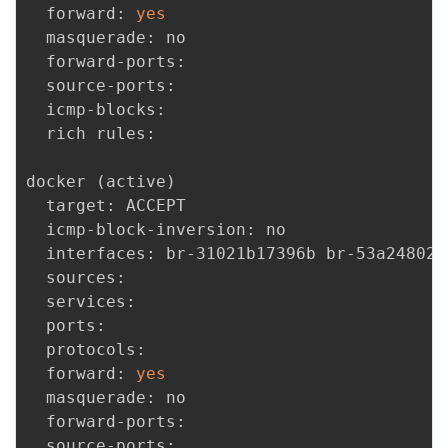
  forward: 
yes
  masquerade: no

  forward-ports: 

  source-ports: 

  icmp-blocks: 

  rich rules: 

docker 
(
active
)
  target: ACCEPT

  icmp-block-inversion: no

  interfaces: br-31021b17396b br-53a24802c
  sources: 

  services: 

  ports: 

  protocols: 

  forward: 
yes
  masquerade: no

  forward-ports: 

  source-ports: 
