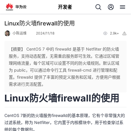
开发者
返
Linux防火墙firewall的使用
回
小陈运维
2024/11/18
2.9k+
举
报
【摘要】 CentOS 7 中的 firewalld 是基于 Netfilter 的防火墙
服务，支持动态配置，无需重启服务即可生效。它通过区域管
理网络流量，每个区域可以设置不同的防火墙规则。默认区域
个
为 public，可以通过命令行工具 firewall-cmd 进行管理和配
置。firewalld 提供了丰富的预定义服务和区域，方便用户根据
我
人
需求进行灵活配置。
Linux防火墙firewall的使用
的
主
开
页
CentOS 7新的防火墙服务firewalld的基本原理，它有个非常强大的
过滤系统，称为 Netfilter，它内置于内核模块中，用于检查穿过系
发
统的每个数据包。