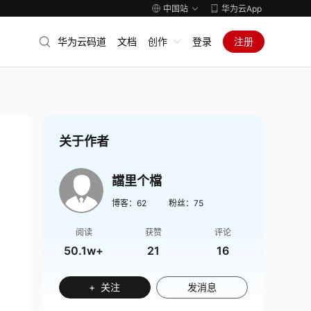
中国站
华为云App
华为云码道
文档
创作
登录
注册
关于作者
譡里个檔
博客：
62
粉丝：
75
阅读
获赞
评论
50.1w+
21
16
+ 关注
发消息