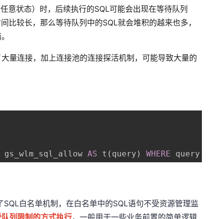
cn queue中的任意状态）时，后续执行的SQL可能会出现在等待队列
时间比较长，那么等待队列中的SQL就会堆积的越来也多，
错。
了大量连接，加上连接池的连接探活机制，可能导致大量的
 gs_wlm_sql_allow 
AS
 t
(
query
)
WHERE
 query 
IL
了SQL白名单机制，在白名单中的SQL语句不受资源管理监
受队列限制的方式执行
，一般用于一些业务前置的简单逻辑