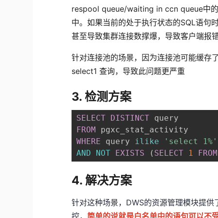
respool queue/waiting in c
中。如果当前的处于执行状态的SQL语句
甚至导致集群连接数撑爆，导致客户端报
针对连接池的场景，因为连接池可能缓存
select1 查询，导致此问题更严重
3. 检测方案
SELECT
DISTINCT
FROM
WHERE
 query 
ilike
'select 1%'
AND
NOT
EXISTS
(
SELECT
1
FROM
4. 解决方案
针对这种场景，DWS的资源管理模块提供
控，
简单的说就是白名单中的语句可以不