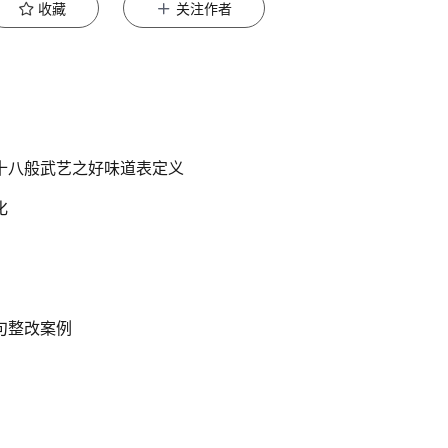
收藏
关注作者
三：十八般武艺之好味道表定义
化
语句整改案例