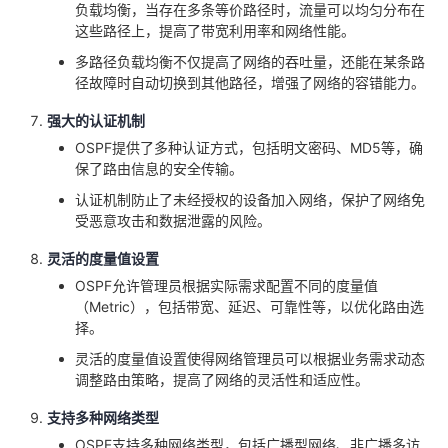
持
建
负载均衡，当存在多条等价路径时，流量可以均匀分布在
证
实
的
这些路径上，提高了带宽利用率和网络性能。
议
验
收
多路径负载均衡不仅提高了网络的吞吐量，还能在某条路
径故障时自动切换到其他路径，增强了网络的容错能力。
藏
强大的认证机制
OSPF提供了多种认证方式，包括明文密码、MD5等，确
保了路由信息的安全传输。
认证机制防止了未经授权的设备加入网络，保护了网络免
受恶意攻击和数据泄露的风险。
灵活的度量值设置
OSPF允许管理员根据实际需求配置不同的度量值
（Metric），包括带宽、延迟、可靠性等，以优化路由选
择。
灵活的度量值设置使得网络管理员可以根据业务需求动态
调整路由策略，提高了网络的灵活性和适应性。
支持多种网络类型
OSPF支持多种网络类型，包括广播型网络、非广播多访