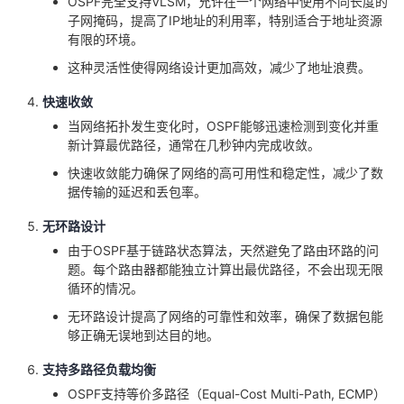
OSPF完全支持VLSM，允许在一个网络中使用不同长度的
我
注
的
开
子网掩码，提高了IP地址的利用率，特别适合于地址资源
有限的环境。
的
Programs
发
这种灵活性使得网络设计更加高效，减少了地址浪费。
快速收敛
支
者
当网络拓扑发生变化时，OSPF能够迅速检测到变化并重
新计算最优路径，通常在几秒钟内完成收敛。
持
学
快速收敛能力确保了网络的高可用性和稳定性，减少了数
据传输的延迟和丢包率。
我
堂
无环路设计
的
我
我
由于OSPF基于链路状态算法，天然避免了路由环路的问
题。每个路由器都能独立计算出最优路径，不会出现无限
技
的
的
我
循环的情况。
无环路设计提高了网络的可靠性和效率，确保了数据包能
术
云
课
的
我
够正确无误地到达目的地。
支
声
支持多路径负载均衡
程
认
的
我
OSPF支持等价多路径（Equal-Cost Multi-Path, ECMP）