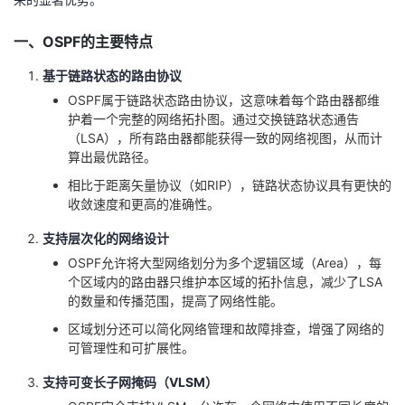
者
一、OSPF的主要特点
我
基于链路状态的路由协议
OSPF属于链路状态路由协议，这意味着每个路由器都维
的
我
护着一个完整的网络拓扑图。通过交换链路状态通告
（LSA），所有路由器都能获得一致的网络视图，从而计
算出最优路径。
博
的
我
相比于距离矢量协议（如RIP），链路状态协议具有更快的
收敛速度和更高的准确性。
客
论
的
我
支持层次化的网络设计
坛
圈
的
我
OSPF允许将大型网络划分为多个逻辑区域（Area），每
个区域内的路由器只维护本区域的拓扑信息，减少了LSA
子
直
的
我
的数量和传播范围，提高了网络性能。
区域划分还可以简化网络管理和故障排查，增强了网络的
我
播
活
的
可管理性和可扩展性。
我
动
关
的
支持可变长子网掩码（VLSM）