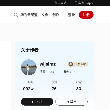
中国站
华为云App
华为云码道
文档
创作
登录
注册
关于作者
wljslmz
博客：
2.5k+
粉丝：
99
阅读
获赞
评论
992w+
76
30
+ 关注
发消息