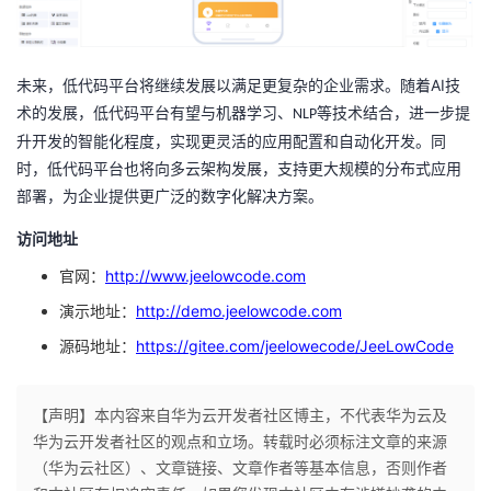
AI
未来，低代码平台将继续发展以满足更复杂的企业需求。随着
技
术的发展，低代码平台有望与机器学习、
等技术结合，进一步提
NLP
升开发的智能化程度，实现更灵活的应用配置和自动化开发。同
时，低代码平台也将向多云架构发展，支持更大规模的分布式应用
部署，为企业提供更广泛的数字化解决方案。
访问地址
http://www.jeelowcode.com
官网：
http://demo.jeelowcode.com
演示地址：
https://gitee.com/jeelowecode/JeeLowCode
源码地址：
【声明】本内容来自华为云开发者社区博主，不代表华为云及
华为云开发者社区的观点和立场。转载时必须标注文章的来源
（华为云社区）、文章链接、文章作者等基本信息，否则作者