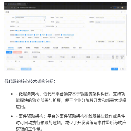
低代码的核心技术架构包括：
-
微服务架构：低代码平台通常基于微服务架构构建，支持功
能模块的独立部署与扩展，便于企业分阶段开发和部署大规模
应用。
-
事件驱动架构：平台的事件驱动架构在触发某些操作或条件
时可自动执行预设的逻辑，减少了开发者编写事件监听与响应
逻辑的工作量。