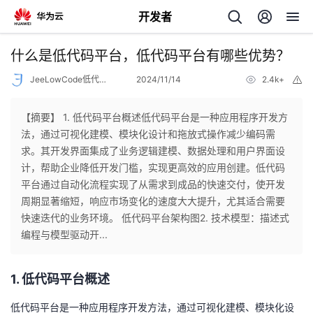
开发者
返
什么是低代码平台，低代码平台有哪些优势？
回
JeeLowCode低代码平台
2024/11/14
2.4k+
举
报
【摘要】 1. 低代码平台概述低代码平台是一种应用程序开发方
法，通过可视化建模、模块化设计和拖放式操作减少编码需
求。其开发界面集成了业务逻辑建模、数据处理和用户界面设
个
计，帮助企业降低开发门槛，实现更高效的应用创建。低代码
平台通过自动化流程实现了从需求到成品的快速交付，使开发
我
人
周期显著缩短，响应市场变化的速度大大提升，尤其适合需要
快速迭代的业务环境。 低代码平台架构图2. 技术模型：描述式
的
主
编程与模型驱动开...
开
页
1.
低代码平台概述
发
低代码平台是一种应用程序开发方法，通过可视化建模、模块化设