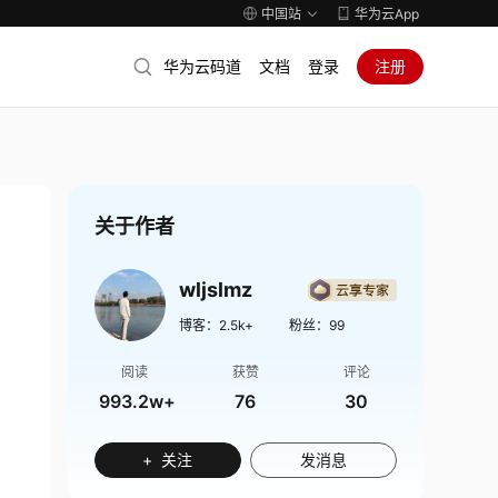
中国站
华为云App
华为云码道
文档
登录
注册
关于作者
wljslmz
博客：
2.5k+
粉丝：
99
阅读
获赞
评论
993.2w+
76
30
+ 关注
发消息