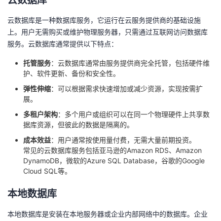
云数据库
者
云数据库是一种数据库服务，它运行在云服务提供商的基础设施
上。用户无需购买或维护物理服务器，只需通过互联网访问数据库
我
服务。云数据库通常提供以下特点：
托管服务
：云数据库通常由服务提供商完全托管，包括硬件维
的
我
护、软件更新、备份和安全性。
博
的
我
弹性伸缩
：可以根据需求快速增加或减少资源，实现按需扩
展。
客
论
的
我
多租户架构
：多个用户或组织可以在同一个物理硬件上共享数
据库资源，但彼此的数据是隔离的。
坛
圈
的
我
成本效益
：用户通常按使用量付费，无需大量前期投资。
常见的云数据库服务包括亚马逊的Amazon RDS、Amazon
子
直
的
我
DynamoDB，微软的Azure SQL Database，谷歌的Google
Cloud SQL等。
我
播
活
的
本地数据库
我
动
关
的
本地数据库是安装在本地服务器或企业内部网络中的数据库。企业