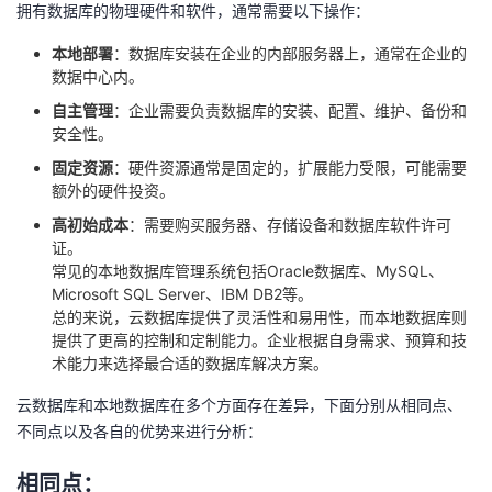
拥有数据库的物理硬件和软件，通常需要以下操作：
我
注
的
开
本地部署
：数据库安装在企业的内部服务器上，通常在企业的
的
Programs
数据中心内。
发
自主管理
：企业需要负责数据库的安装、配置、维护、备份和
支
者
安全性。
固定资源
：硬件资源通常是固定的，扩展能力受限，可能需要
持
学
额外的硬件投资。
高初始成本
：需要购买服务器、存储设备和数据库软件许可
我
堂
证。
常见的本地数据库管理系统包括Oracle数据库、MySQL、
的
我
我
Microsoft SQL Server、IBM DB2等。
总的来说，云数据库提供了灵活性和易用性，而本地数据库则
提供了更高的控制和定制能力。企业根据自身需求、预算和技
技
的
的
我
术能力来选择最合适的数据库解决方案。
术
云
课
的
我
云数据库和本地数据库在多个方面存在差异，下面分别从相同点、
不同点以及各自的优势来进行分析：
支
声
程
认
的
我
相同点：