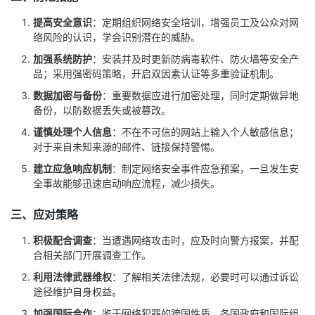
我
注
的
开
提高安全意识
：定期组织网络安全培训，增强员工及公众对网
络风险的认识，学会识别潜在的威胁。
的
Programs
发
加强系统防护
：安装并及时更新防病毒软件、防火墙等安全产
品；采用强密码策略，开启双因素认证等多重验证机制。
支
者
数据加密与备份
：重要数据应进行加密处理，同时定期做异地
备份，以防数据丢失或被篡改。
持
学
谨慎处理个人信息
：不在不可信的网站上输入个人敏感信息；
对于来自未知来源的邮件、链接保持警惕。
我
堂
建立应急响应机制
：制定网络安全事件应急预案，一旦发生安
全事故能够迅速启动响应流程，减少损失。
的
我
我
三、应对策略
技
的
的
我
积极配合调查
：当遭遇网络攻击时，应及时向警方报案，并配
术
云
合相关部门开展调查工作。
课
的
我
利用法律武器维权
：了解相关法律法规，必要时可以通过诉讼
支
声
程
认
的
我
途径维护自身权益。
加强国际合作
：鉴于网络犯罪的跨国性质，各国政府和国际组