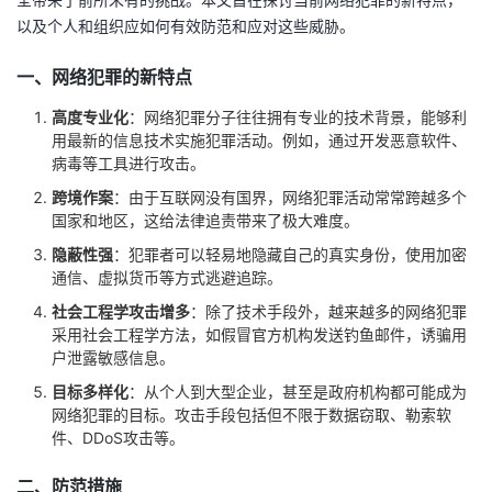
以及个人和组织应如何有效防范和应对这些威胁。
者
一、网络犯罪的新特点
我
高度专业化
：网络犯罪分子往往拥有专业的技术背景，能够利
用最新的信息技术实施犯罪活动。例如，通过开发恶意软件、
的
我
病毒等工具进行攻击。
博
的
我
跨境作案
：由于互联网没有国界，网络犯罪活动常常跨越多个
国家和地区，这给法律追责带来了极大难度。
客
论
的
我
隐蔽性强
：犯罪者可以轻易地隐藏自己的真实身份，使用加密
通信、虚拟货币等方式逃避追踪。
坛
圈
的
我
社会工程学攻击增多
：除了技术手段外，越来越多的网络犯罪
采用社会工程学方法，如假冒官方机构发送钓鱼邮件，诱骗用
子
直
的
我
户泄露敏感信息。
目标多样化
：从个人到大型企业，甚至是政府机构都可能成为
我
播
活
的
网络犯罪的目标。攻击手段包括但不限于数据窃取、勒索软
件、DDoS攻击等。
我
动
关
的
二、防范措施