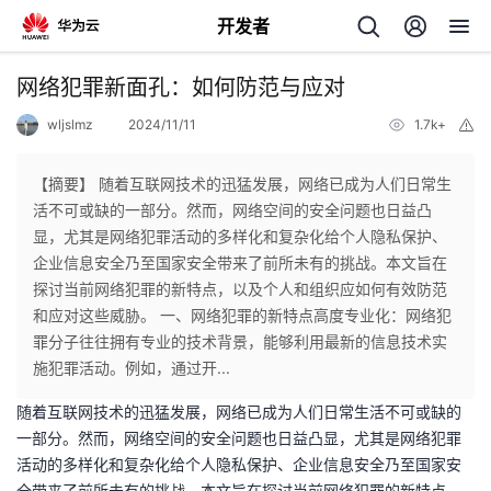
开发者
返
网络犯罪新面孔：如何防范与应对
回
wljslmz
2024/11/11
1.7k+
举
报
【摘要】 随着互联网技术的迅猛发展，网络已成为人们日常生
活不可或缺的一部分。然而，网络空间的安全问题也日益凸
显，尤其是网络犯罪活动的多样化和复杂化给个人隐私保护、
个
企业信息安全乃至国家安全带来了前所未有的挑战。本文旨在
探讨当前网络犯罪的新特点，以及个人和组织应如何有效防范
我
人
和应对这些威胁。 一、网络犯罪的新特点高度专业化：网络犯
罪分子往往拥有专业的技术背景，能够利用最新的信息技术实
的
主
施犯罪活动。例如，通过开...
随着互联网技术的迅猛发展，网络已成为人们日常生活不可或缺的
开
页
一部分。然而，网络空间的安全问题也日益凸显，尤其是网络犯罪
活动的多样化和复杂化给个人隐私保护、企业信息安全乃至国家安
发
全带来了前所未有的挑战。本文旨在探讨当前网络犯罪的新特点，