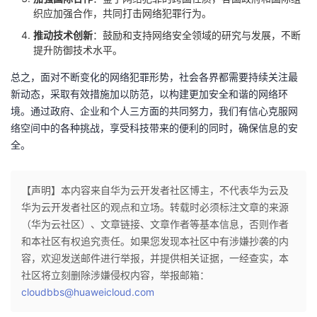
持
建
证
实
的
织应加强合作，共同打击网络犯罪行为。
推动技术创新
：鼓励和支持网络安全领域的研究与发展，不断
议
验
收
提升防御技术水平。
藏
总之，面对不断变化的网络犯罪形势，社会各界都需要持续关注最
新动态，采取有效措施加以防范，以构建更加安全和谐的网络环
境。通过政府、企业和个人三方面的共同努力，我们有信心克服网
络空间中的各种挑战，享受科技带来的便利的同时，确保信息的安
全。
【声明】本内容来自华为云开发者社区博主，不代表华为云及
华为云开发者社区的观点和立场。转载时必须标注文章的来源
（华为云社区）、文章链接、文章作者等基本信息，否则作者
和本社区有权追究责任。如果您发现本社区中有涉嫌抄袭的内
容，欢迎发送邮件进行举报，并提供相关证据，一经查实，本
社区将立刻删除涉嫌侵权内容，举报邮箱：
cloudbbs@huaweicloud.com