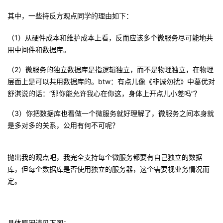
其中，一些持反方观点同学的理由如下：
者
（1）从硬件成本和维护成本上看，反而应该
多个微
服务尽可能地共
我
用中间件和数据库。
的
我
（2）微服务的独立数据库是指逻辑独立，而不是物理独立，在物理
层面上是可以共用数据库的。btw：有点儿像《非诚勿扰》中葛优对
博
的
我
舒淇说的话：“那你能允许我心在你这，身体上开点儿小差吗”？
（3）你把数据库也看做一个微服务就好理解了，微服务之间本身就
客
论
的
我
是多对多的关系，公用有何不可呢？
坛
圈
的
我
抛出我的观点吧，我完全支持每个微服务都要有自己独立的数据
子
直
的
我
库，但每个数据库是否使用独立的服务器，这个需要视业务情况而
定。
我
播
活
的
我
动
关
的
具体原因请见下图：