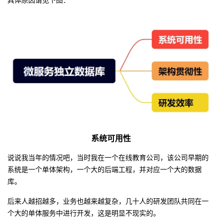
我
注
的
开
的
Programs
发
支
者
持
学
我
堂
的
我
我
系统可用性
技
的
的
我
说说我当年的情况吧，当时我在一个在线教育公司，该公司早期的
系统是一个单体架构，一个大的后端工程，并对应一个大的数据
术
云
课
的
我
库。
后来人越招越多，业务也越来越复杂，几十人的研发团队共同在一
支
声
程
认
的
我
个大的单体服务中进行开发，这是明显不现实的。