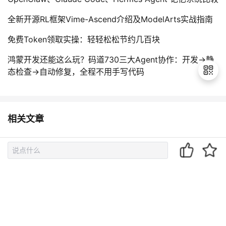
全新开源RL框架Vime-Ascend介绍及ModelArts实战指南
免费Token领取实操：轻轻松松节约几百块
鸿蒙开发还能这么玩？码道730三大Agent协作：开发→静
态检查→自动修复，全程不用手写代码
退
相关文章
出
登
录
微服务架构下需要什么样的数据库
面试官：关于数据库MySQL说说你的理解吧
为什么要使用微服务
为什么 SQL 需要软件库
为什么要进行数据库设计？