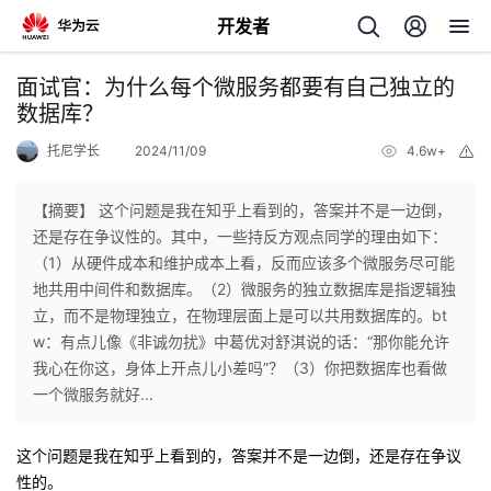
开发者
返
面试官：为什么每个微服务都要有自己独立的
回
数据库？
托尼学长
2024/11/09
4.6w+
举
报
【摘要】 这个问题是我在知乎上看到的，答案并不是一边倒，
还是存在争议性的。其中，一些持反方观点同学的理由如下：
个
（1）从硬件成本和维护成本上看，反而应该多个微服务尽可能
地共用中间件和数据库。（2）微服务的独立数据库是指逻辑独
我
人
立，而不是物理独立，在物理层面上是可以共用数据库的。bt
w：有点儿像《非诚勿扰》中葛优对舒淇说的话：“那你能允许
的
主
我心在你这，身体上开点儿小差吗”？（3）你把数据库也看做
一个微服务就好...
开
页
这个问题是我在知乎上看到的，答案并不是一边倒，还是存在争议
发
性的。