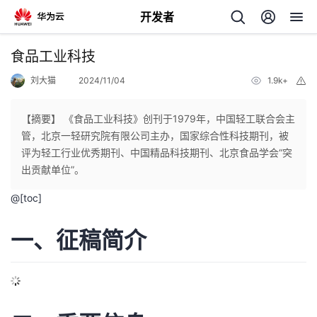
开发者
返
食品工业科技
回
刘大猫
2024/11/04
1.9k+
举
报
【摘要】 《食品工业科技》创刊于1979年，中国轻工联合会主
管，北京一轻研究院有限公司主办，国家综合性科技期刊，被
评为轻工行业优秀期刊、中国精品科技期刊、北京食品学会“突
个
出贡献单位”。
@[toc]
我
人
一、征稿简介
我
的
主
我
的
开
页
我
的
开
发