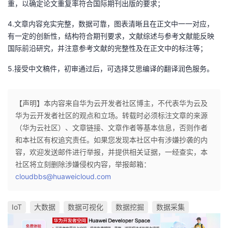
重，以确定论文重复率符合国际期刊出版的要求；
议
注
验
收
4.文章内容充实完整，数据可靠，图表清晰且在正文中一一对应，
藏
有一定的创新性，结构符合期刊要求，文献综述与参考文献能反映
国际前沿研究，并注意参考文献的完整性及在正文中的标注等；
5.接受中文稿件，初审通过后，可选择
艾思编译
的翻译润色服务。
【声明】本内容来自华为云开发者社区博主，不代表华为云及
华为云开发者社区的观点和立场。转载时必须标注文章的来源
（华为云社区）、文章链接、文章作者等基本信息，否则作者
和本社区有权追究责任。如果您发现本社区中有涉嫌抄袭的内
容，欢迎发送邮件进行举报，并提供相关证据，一经查实，本
社区将立刻删除涉嫌侵权内容，举报邮箱：
cloudbbs@huaweicloud.com
IoT
大数据
数据可视化
数据挖掘
数据采集