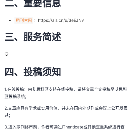
二、重要信息
的
Programs
发
者
：
https://ais.cn/u/3eEJNv
期刊官网
支
者
我
三、服务简述
持
学
的
我
我
堂
博
的
我
的
我
客
论
的
我
我
四、投稿须知
技
的
坛
圈
的
我
的
我
1.在线投稿：由艾思科蓝支持在线投稿，请将文章全文投稿至
艾思科
术
云
子
直
的
我
课
的
我
蓝投稿系统
;
2.文章应具有学术或实用价值，并未在国内外期刊或会议上公开发表
支
声
播
活
的
程
认
的
我
过；
持
建
动
关
证
实
的
3.进入期刊终审前，作者可通过iThenticate或其他查重系统进行查