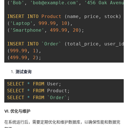
(
'Bob'
,
'bob@example.com'
,
'456 Oak Avenue
INSERT
INTO
Product
(
name
,
 price
,
 stock
)
V
(
'Laptop'
,
999.99
,
10
)
,
(
'Smartphone'
,
499.99
,
20
)
;
INSERT
INTO
`
Order
`
(
total_price
,
 user_id
)
(
999.99
,
1
)
,
(
499.99
,
2
)
;
测试查询
SELECT
*
FROM
 User
;
SELECT
*
FROM
 Product
;
SELECT
*
FROM
`
Order
`
;
VI. 优化与维护
在系统运行后，需要定期优化和维护数据库，以确保性能和数据完