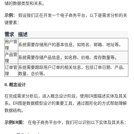
持
建
储的数据类型和关系。
证
实
的
示例：
假设我们正在开发一个电子商务平台，以下是需求分析的关
议
验
收
键要素：
藏
需求
描述
用户管
系统需要存储用户的基本信息，如姓名、邮箱、地址等。
理
产品管
系统需要存储产品信息，如名称、价格、库存数量等。
理
订单管
系统需要跟踪用户订单的相关信息，包括订单日期、产品、
理
数量、总价等。
II. 概念设计
在完成需求分析后，进入概念设计阶段，使用ER图描述实体及其关
系。ER图是数据模型设计的重要工具，通过图形化的方式帮助理解
数据结构。
示例ER图：
在电子商务平台中，我们可以识别以下实体及其关系：