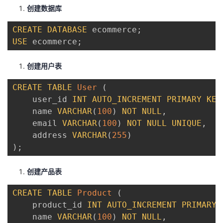
创建数据库
CREATE
DATABASE
 ecommerce
;
USE
 ecommerce
;
创建用户表
CREATE
TABLE
User
(
    user_id 
INT
AUTO_INCREMENT
PRIMARY
KEY
    name 
VARCHAR
(
100
)
NOT
NULL
,
    email 
VARCHAR
(
100
)
NOT
NULL
UNIQUE
,
    address 
VARCHAR
(
255
)
)
;
创建产品表
CREATE
TABLE
Product
(
    product_id 
INT
AUTO_INCREMENT
PRIMARY
    name 
VARCHAR
(
100
)
NOT
NULL
,