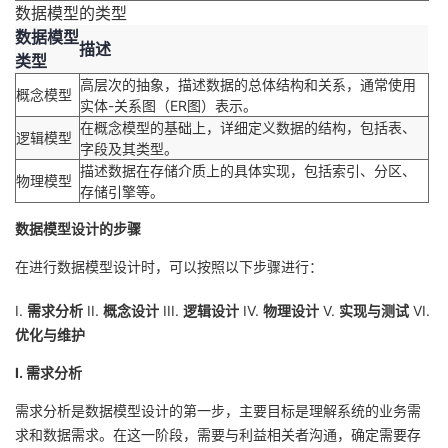
数据模型的类型
我
注
的
开
数据模型
描述
类型
的
Programs
发
高层次的抽象，描述数据的总体结构和关系，通常使用
概念模型
实体-关系图（ER图）表示。
支
者
在概念模型的基础上，详细定义数据的结构，包括表、
逻辑模型
字段及其类型。
持
学
描述数据在存储介质上的具体实现，包括索引、分区、
物理模型
存储引擎等。
我
堂
数据模型设计的步骤
的
我
在进行数据模型设计时，可以按照以下步骤进行：
我
I.
需求分析
II.
概念设计
III.
逻辑设计
IV.
物理设计
V.
实现与测试
VI.
技
的
的
我
优化与维护
术
云
课
的
我
I. 需求分析
支
声
需求分析是数据模型设计的第一步，主要目标是理解系统的业务需
程
认
的
我
求和数据需求。在这一阶段，需要与利益相关者沟通，确定需要存