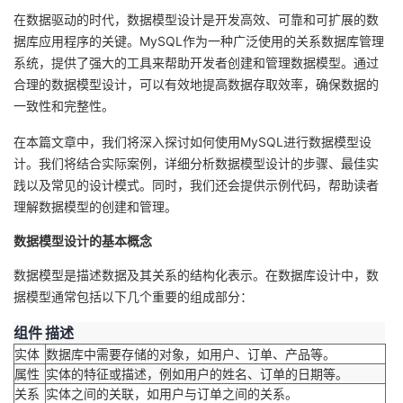
在数据驱动的时代，数据模型设计是开发高效、可靠和可扩展的数
者
据库应用程序的关键。MySQL作为一种广泛使用的关系数据库管理
系统，提供了强大的工具来帮助开发者创建和管理数据模型。通过
我
合理的数据模型设计，可以有效地提高数据存取效率，确保数据的
一致性和完整性。
的
我
在本篇文章中，我们将深入探讨如何使用MySQL进行数据模型设
博
的
我
计。我们将结合实际案例，详细分析数据模型设计的步骤、最佳实
践以及常见的设计模式。同时，我们还会提供示例代码，帮助读者
客
论
的
我
理解数据模型的创建和管理。
数据模型设计的基本概念
坛
圈
的
我
数据模型是描述数据及其关系的结构化表示。在数据库设计中，数
子
直
的
我
据模型通常包括以下几个重要的组成部分：
组件
描述
我
播
活
的
实体
数据库中需要存储的对象，如用户、订单、产品等。
属性
实体的特征或描述，例如用户的姓名、订单的日期等。
我
动
关
的
关系
实体之间的关联，如用户与订单之间的关系。