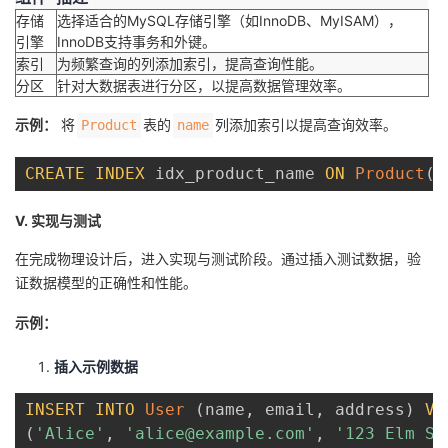
存储
选择适合的MySQL存储引擎（如InnoDB、MyISAM），
引擎
InnoDB支持事务和外键。
索引
为频繁查询的列添加索引，提高查询性能。
分区
针对大数据表进行分区，以提高数据管理效率。
示例：
将
表的
列添加索引以提高查询效率。
Product
name
CREATE
INDEX
 idx_product_name 
ON
Product
(
n
V. 实现与测试
在完成物理设计后，进入实现与测试阶段。通过插入测试数据，验
证数据模型的正确性和性能。
示例：
插入示例数据
INSERT
INTO
User
(
name
,
 email
,
 address
)
VA
(
'Alice'
,
'alice@example.com'
,
'123 Elm St