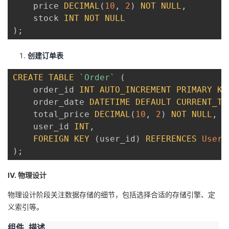
    price 
DECIMAL
(
10
,
2
)
NOT
NULL
,
    stock 
INT
NOT
NULL
)
;
创建订单表
CREATE
TABLE
`
Order
`
(
    order_id 
INT
AUTO_INCREMENT
PRIMARY
KE
    order_date 
DATETIME
DEFAULT
CURRENT_TI
    total_price 
DECIMAL
(
10
,
2
)
NOT
NULL
,
    user_id 
INT
,
FOREIGN
KEY
(
user_id
)
REFERENCES
User
(
)
;
IV. 物理设计
物理设计阶段关注数据存储的细节，包括选择合适的存储引擎、定
义索引等。
组件
描述