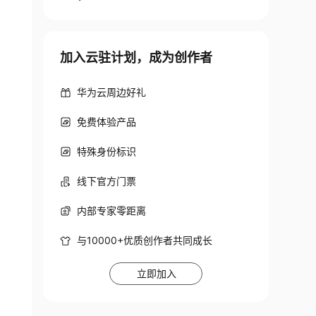
加入云驻计划，成为创作者
华为云周边好礼
免费体验产品
特殊身份标识
线下官方门票
内部专家零距离
与10000+优质创作者共同成长
立即加入