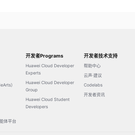
开发者Programs
开发者技术支持
Huawei Cloud Developer
帮助中心
Experts
云声·建议
Huawei Cloud Developer
Arts）
Codelabs
Group
开发者资讯
Huawei Cloud Student
Developers
s智能体平台