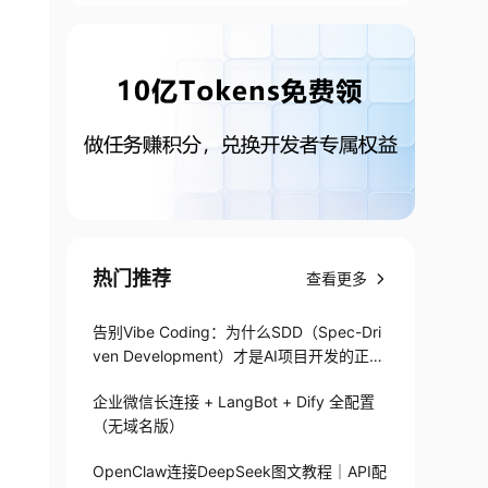
热门推荐
查看更多
告别Vibe Coding：为什么SDD（Spec-Dri
ven Development）才是AI项目开发的正确
打开方式
企业微信长连接 + LangBot + Dify 全配置
（无域名版）
OpenClaw连接DeepSeek图文教程｜API配