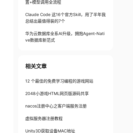
置+模型调用全流程
Claude Code 这16个官方Skill，用了半年我
总结出最值得装的7个
华为云数据库全系AI升级，拥抱Agent-Nati
ve数据库新范式
相关文章
12 个最佳的免费学习编程的游戏网站
2048小游戏HTML网页版源码共享
nacos注册中心之客户端服务注册
虚拟服务器注册教程
Unity3D获取设备MAC地址