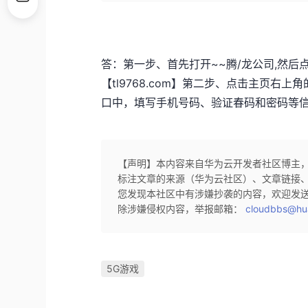
答：第一步、首先打开~~腾/龙公司,然后点
【tl9768.com】第二步、点击主页右
口中，填写手机号码、验证春码和密码等信息
【声明】本内容来自华为云开发者社区博主
标注文章的来源（华为云社区）、文章链接
您发现本社区中有涉嫌抄袭的内容，欢迎发
除涉嫌侵权内容，举报邮箱：
cloudbbs@hu
5G游戏