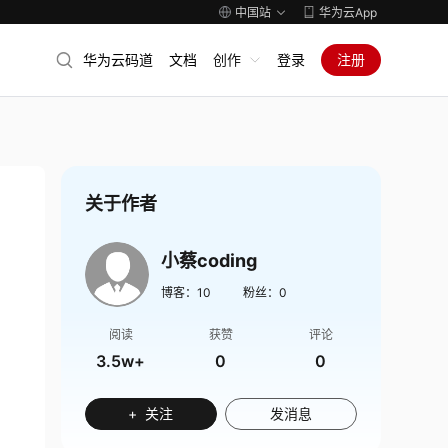
中国站
华为云App
华为云码道
文档
创作
登录
注册
关于作者
小蔡coding
博客：
10
粉丝：
0
阅读
获赞
评论
3.5w+
0
0
+ 关注
发消息