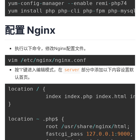
yum
-
config
-
manager 
--
enable remi
-
php74

我
注
的
开
yum install php php
-
cli php
-
fpm php
-
mysqln
的
Programs
发
配置
Nginx
支
者
执行以下命令，修改Nginx配置文件。
持
学
vim 
/
etc
/
nginx
/
nginx
.
我
堂
按“i”键进入编辑模式，在
部分中添加以下内容设置默
server
认首页。
的
我
我
location 
/
{
            index index
.
php index
.
html ind
技
的
的
我
}
术
云
课
的
我
location 
~
.
php$ 
{
            root 
/
usr
/
share
/
nginx
/
html
;
支
声
程
认
的
我
            fastcgi_pass 
127.0
.0
.1
:
9000
;