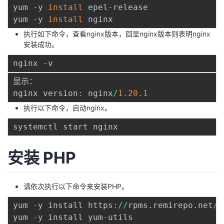
yum -y 
install
 epel-release

者
yum -y 
install
执行如下命令，查看nginx版本，回显nginx版本则表明nginx
我
安装成功。
的
我
显示：

博
的
我
nginx version
:
 nginx
/
1.20
.1
执行以下命令，启动nginx。
客
论
的
我
坛
圈
的
我
安装
PHP
子
直
的
我
我
播
活
的
请依次执行以下命令来安装PHP。
yum 
-
y install https
:
/
/
rpms
.
remirepo
.
net
/
e
我
动
关
的
yum 
-
y install yum
-
utils
