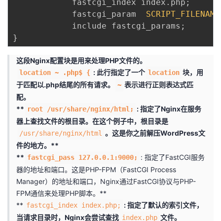
            fastcgi_index index
.
php
;
持
建
证
实
的
            fastcgi_param  
SCRIPT_FILENAME
            include fastcgi_params
;
议
验
收
}
藏
这段Nginx配置块是用来处理PHP文件的。
: 此行指定了一个
块，用
location ~ .php$ {
location
于匹配以.php结尾的所有请求。
表示进行正则表达式匹
~
配。
**
: 指定了Nginx在服务
root /usr/share/nginx/html;
器上查找文件的根目录。在这个例子中，根目录是
。这是你之前解压WordPress文
/usr/share/nginx/html
件的地方。**
**
: 指定了FastCGI服务
fastcgi_pass 127.0.0.1:9000;
器的地址和端口。这是PHP-FPM（FastCGI Process
Manager）的地址和端口，Nginx通过FastCGI协议与PHP-
FPM通信来处理PHP脚本。**
**
: 指定了默认的索引文件，
fastcgi_index index.php;
当请求目录时，Nginx会尝试查找
文件。
index.php