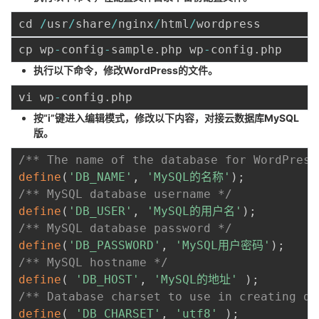
cd 
/
usr
/
share
/
nginx
/
html
/
cp wp
-
config
-
sample
.
php wp
-
config
.
执行以下命令，修改WordPress的文件。
vi wp
-
config
.
按“i”键进入编辑模式，修改以下内容，对接云数据库MySQL
版。
/** The name of the database for WordPress
define
(
'DB_NAME'
,
'MySQL的名称'
)
;
/** MySQL database username */
define
(
'DB_USER'
,
'MySQL的用户名'
)
;
/** MySQL database password */
define
(
'DB_PASSWORD'
,
'MySQL用户密码'
)
;
/** MySQL hostname */
define
(
'DB_HOST'
,
'MySQL的地址'
)
;
/** Database charset to use in creating da
define
(
'DB_CHARSET'
,
'utf8'
)
;