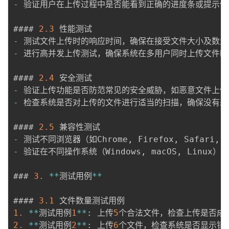
-
 验证用户在上传过程中是否能看到正确的进度条或提示信息
#### 
2.3
-
-
 进行高并发上传测试，确保系统在多用户同时上传文件时
#### 
2.4
-
-
 检查系统是否对上传的文件进行适当的扫描，确保没有恶
#### 
2.5
-
 测试不同浏览器（如Chrome
,
 Firefox
,
 Safari
,
 
-
 验证在不同操作系统（Windows
,
 macOS
,
 Linux）
### 
3.
*
*
测试用例
*
*
#### 
3.1
1.
*
*
测试用例
1
*
*
:
 上传
5
2.
*
*
测试用例
2
*
*
:
 上传
6
个文件，检查系统是否显示错误