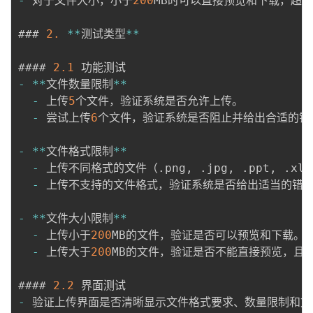
-
 对于文件大小，小于
200
MB时可以直接预览和下载，超过
### 
2.
*
*
测试类型
*
*
#### 
2.1
-
*
*
文件数量限制
*
*
-
 上传
5
个文件，验证系统是否允许上传。

-
 尝试上传
6
个文件，验证系统是否阻止并给出合适的错误
-
*
*
文件格式限制
*
*
-
 上传不同格式的文件（
.
png
,
.
jpg
,
.
ppt
,
.
xls
-
 上传不支持的文件格式，验证系统是否给出适当的错误
-
*
*
文件大小限制
*
*
-
 上传小于
200
MB的文件，验证是否可以预览和下载。

-
 上传大于
200
MB的文件，验证是否不能直接预览，且必
#### 
2.2
-