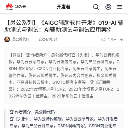
开发者
返
【愚公系列】《AIGC辅助软件开发》019-AI 辅
回
助测试与调试：AI辅助测试与调试应用案例
愚公搬代码
2024/10/31
1.7k+
举
报
【摘要】 🏆 作者简介，愚公搬代码🏆《头衔》：华为云特约编
辑，华为云云享专家，华为开发者专家，华为产品云测专家，C
个
SDN博客专家，CSDN商业化专家，阿里云专家博主，阿里云
签约作者，腾讯云优秀博主，腾讯云内容共创官，掘金优秀博
我
人
主，亚马逊技领云博主，51CTO博客专家等。🏆《近期荣
誉》：2022年度博客之星TOP2，2023年度博客之星TOP2，2
的
主
022年华为云十佳博主，2023年华为云十佳博主...
开
页
🏆 作者简介，愚公搬代码
🏆《头衔》：华为云特约编辑，华为云云享专家，华为开发者
发
专家，华为产品云测专家，CSDN博客专家，CSDN商业化专