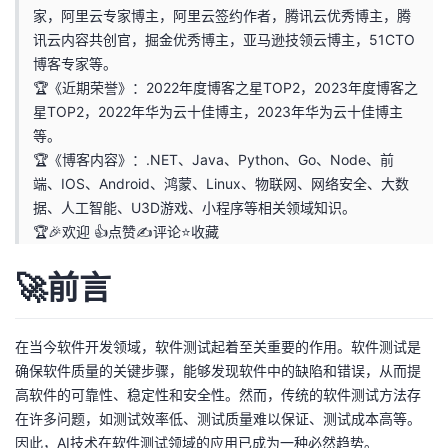
家，阿里云专家博主，阿里云签约作者，腾讯云优秀博主，腾
者
讯云内容共创官，掘金优秀博主，亚马逊技领云博主，51CTO
博客专家等。
我
🏆《近期荣誉》：2022年度博客之星TOP2，2023年度博客之
星TOP2，2022年华为云十佳博主，2023年华为云十佳博主
的
我
等。
🏆《博客内容》：.NET、Java、Python、Go、Node、前
博
的
我
端、IOS、Android、鸿蒙、Linux、物联网、网络安全、大数
据、人工智能、U3D游戏、小程序等相关领域知识。
客
论
的
我
🏆🎉欢迎 👍点赞✍评论⭐收藏
坛
圈
的
我
🚀前言
子
直
的
我
在当今软件开发领域，软件测试起着至关重要的作用。软件测试是
确保软件质量的关键步骤，能够发现软件中的缺陷和错误，从而提
我
播
活
的
高软件的可靠性、稳定性和安全性。然而，传统的软件测试方法存
在许多问题，如测试效率低、测试质量难以保证、测试成本高等。
我
动
关
的
因此，AI技术在软件测试领域的应用已成为一种必然趋势。