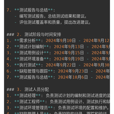
7.
*
*
测试报告与总结
*
*
:
-
 编写测试报告，总结测试结果和建议。

-
 评估测试覆盖率和质量，提出改进建议。

### 
2.
1.
*
*
需求分析
*
*
:
2024
年
9
月
10
日 
-
2024
年
9
月
12
2.
*
*
测试计划编制
*
*
:
2024
年
9
月
13
日 
-
2024
年
9
月
3.
*
*
测试用例设计
*
*
:
2024
年
9
月
15
日 
-
2024
年
9
月
4.
*
*
测试环境准备
*
*
:
2024
年
9
月
19
日 
-
2024
年
9
月
5.
*
*
执行测试
*
*
:
2024
年
9
月
22
日 
-
2024
年
9
月
30
6.
*
*
缺陷管理与跟踪
*
*
:
2024
年
9
月
23
日 
-
2024
年
1
7.
*
*
测试报告与总结
*
*
:
2024
年
10
月
6
日 
-
2024
年
1
### 
3.
1.
*
*
测试经理
*
*
:
2.
*
*
测试工程师
*
*
:
3.
*
*
测试环境管理员
*
*
:
4.
*
*
缺陷管理人员
*
*
:
 负责缺陷的记录、跟踪和验证。
