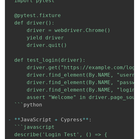
  import pytest

  @pytest.fixture

  def driver():

      driver = webdriver.Chrome()

      yield driver

      driver.quit()

  def test_login(driver):

      driver.get("https://example.com/login
      driver.find_element(By.NAME, "userna
      driver.find_element(By.NAME, "passwo
      driver.find_element(By.NAME, "login")
      assert "Welcome" in driver.page_sourc
  `
``
python

-
*
*
JavaScript 
+
 Cypress
*
*
:
``
`javascript

  describe('Login Test', () => {
