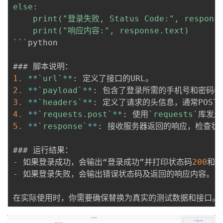
else:

    print("登录失败, Status Code:", response.
    print("响应内容:", response.text)

`
``
python

1.
*
*
`url`
*
*
:
2.
*
*
`payload`
*
*
:
3.
*
*
`headers`
*
*
:
 定义了请求的头信息，通常POST
4.
*
*
`requests.post`
*
*
:
 使用
`requests`
5.
*
*
`response`
*
*
:
 接收服务器返回的响应，检查状
-
 如果登录成功，会输出“登录成功”并打印状态码
200
-
 如果登录失败，会输出错误状态码及返回的响应内容。
