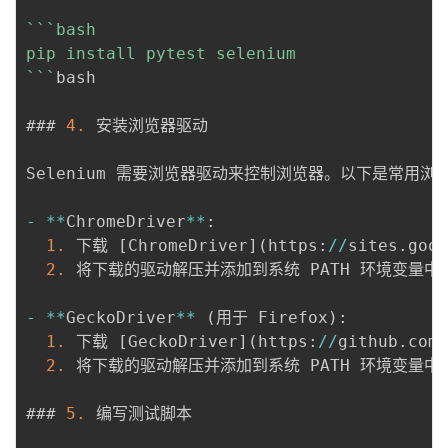
``
`bash

pip install pytest selenium

`
``
bash

### 
4.
 安装浏览器驱动

Selenium 需要浏览器驱动来控制浏览器。以下是常用浏
-
*
*
ChromeDriver
*
*
:
1.
 下载 
[
ChromeDriver
]
(
https
:
/
/
sites
.
goog
2.
 将下载的驱动解压并添加到系统 PATH 环境变量中。
-
*
*
GeckoDriver
*
*
(
用于 Firefox
)
:
1.
 下载 
[
GeckoDriver
]
(
https
:
/
/
github
.
com
/
2.
 将下载的驱动解压并添加到系统 PATH 环境变量中。
### 
5.
 编写测试脚本
