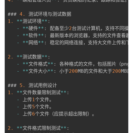
### 
4.
1.
*
*
测试环境
*
*
:
-
*
*
硬件
*
*
:
 配备至少
2
台测试计算机，支持不同操作
-
*
*
软件
*
*
:
 最新版本的浏览器，支持的文件查看器和
-
*
*
网络
*
*
:
 稳定的网络连接，支持大文件上传和下载
2.
*
*
测试数据
*
*
:
-
*
*
文件格式
*
*
:
 各种格式的文件，包括图片（png、j
-
*
*
文件大小
*
*
:
 小于
200
MB的文件和大于
200
MB的
### 
5.
1.
*
*
文件数量限制测试
*
*
:
-
 上传
1
个文件。

-
 上传
5
个文件。

-
 上传
6
个文件（应提示超出限制）。

2.
*
*
文件格式限制测试
*
*
: