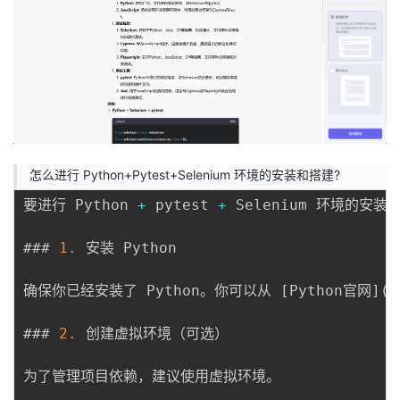
怎么进行 Python+Pytest+Selenium 环境的安装和搭建?
要进行 Python 
+
 pytest 
+
 Selenium 环境的安
### 
1.
 安装 Python

确保你已经安装了 Python。你可以从 
[
Python官网
]
(
h
### 
2.
 创建虚拟环境（可选）

为了管理项目依赖，建议使用虚拟环境。
