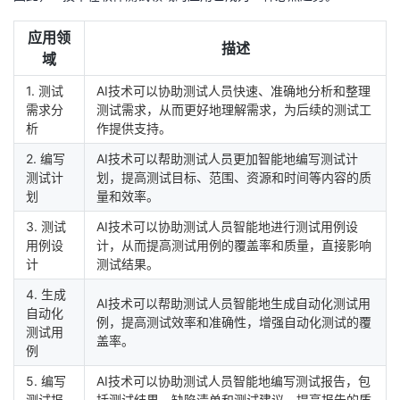
我
注
的
开
应用领
描述
域
的
Programs
发
1. 测试
AI技术可以协助测试人员快速、准确地分析和整理
支
者
需求分
测试需求，从而更好地理解需求，为后续的测试工
析
作提供支持。
持
学
2. 编写
AI技术可以帮助测试人员更加智能地编写测试计
测试计
划，提高测试目标、范围、资源和时间等内容的质
我
堂
划
量和效率。
3. 测试
AI技术可以协助测试人员智能地进行测试用例设
的
我
我
用例设
计，从而提高测试用例的覆盖率和质量，直接影响
计
测试结果。
技
的
的
我
4. 生成
AI技术可以帮助测试人员智能地生成自动化测试用
自动化
例，提高测试效率和准确性，增强自动化测试的覆
术
云
课
的
我
测试用
盖率。
例
支
声
程
认
的
我
5. 编写
AI技术可以协助测试人员智能地编写测试报告，包
测试报
括测试结果、缺陷清单和测试建议，提高报告的质