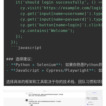
    it('should login successfully', () => {
      cy.visit('https://example.com/login')
      cy.get('input[name=username]').type(
      cy.get('input[name=password]').type(
      cy.get('button[name=login]').click();
      cy.contains('Welcome');

    });

  });

  `
``
javascript

-
*
*
Python 
+
 Selenium
*
*
:
-
*
*
JavaScript 
+
 Cypress
/
Playwright
*
*
:
 如