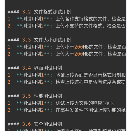
#### 
3.2
1.
*
*
测试用例
1
*
*
:
2.
*
*
测试用例
2
*
*
:
 上传不支持的文件格式，检查是否显
#### 
3.3
1.
*
*
测试用例
1
*
*
:
 上传小于
200
2.
*
*
测试用例
2
*
*
:
 上传大于
200
MB的文件，检查是否只
#### 
3.4
1.
*
*
测试用例
1
*
*
:
2.
*
*
测试用例
2
*
*
:
 检查上传过程中是否有进度条或提示
#### 
3.5
1.
*
*
测试用例
1
*
*
:
2.
*
*
测试用例
2
*
*
:
 在高并发条件下测试上传功能的稳定
#### 
3.6