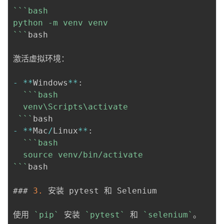
``
`bash

python -m venv venv

`
``
bash

激活虚拟环境：

-
*
*
Windows
*
*
:
``
`bash

  venv\Scripts\activate

 `
``
-
*
*
Mac
/
Linux
*
*
:
``
`bash

  source venv/bin/activate

`
``
bash

### 
3.
 安装 pytest 和 Selenium

使用 
`pip`
 安装 
`pytest`
 和 
`selenium`
。
