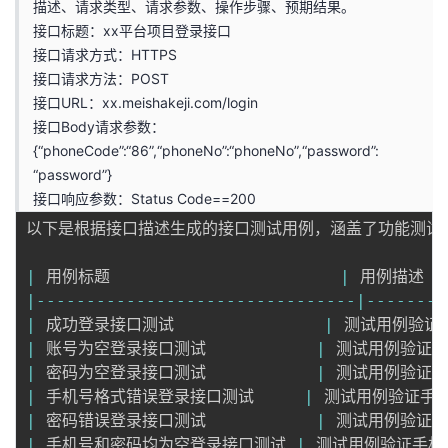
描述、请求类型、请求参数、操作步骤、预期结果。
接口标题：xx平台项目登录接口
接口请求方式：HTTPS
接口请求方法：POST
接口URL：
xx.meishakeji.com/login
接口Body请求参数：
{“phoneCode”:“86”,“phoneNo”:“phoneNo”,“password”:
“password”}
接口响应参数：Status Code==200
以下是根据接口描述生成的接口测试用例，涵盖了功能测试、
|
 用例标题                       
|
 用例描述    
|
--
--
--
--
--
--
--
--
--
--
--
--
--
--
--
--
|
--
--
--
--
|
 成功登录接口测试               
|
 测试用例验证正
|
 账号为空登录接口测试           
|
 测试用例验证手机
|
 密码为空登录接口测试           
|
 测试用例验证密码
|
 手机号格式错误登录接口测试     
|
 测试用例验证手机号
|
 密码错误登录接口测试           
|
 测试用例验证密码
|
 手机号和密码均为空登录接口测试 
|
 测试用例验证手机号