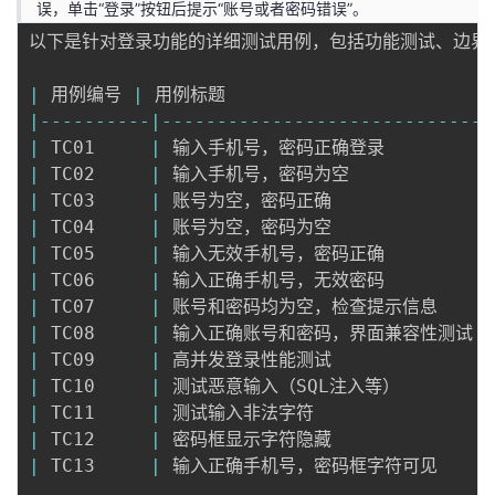
误，单击“登录”按钮后提示“账号或者密码错误”。
以下是针对登录功能的详细测试用例，包括功能测试、边界值
|
 用例编号 
|
 用例标题                        
|
--
--
--
--
--
|
--
--
--
--
--
--
--
--
--
--
--
--
--
--
--
|
 TC01     
|
 输入手机号，密码正确登录         
|
|
 TC02     
|
 输入手机号，密码为空             
|
 TC03     
|
 账号为空，密码正确               
|
 TC04     
|
 账号为空，密码为空               
|
 TC05     
|
 输入无效手机号，密码正确          
|
 TC06     
|
 输入正确手机号，无效密码          
|
 TC07     
|
 账号和密码均为空，检查提示信息    
|
|
 TC08     
|
 输入正确账号和密码，界面兼容性测试 
|
|
 TC09     
|
 高并发登录性能测试               
|
 TC10     
|
 测试恶意输入（SQL注入等）        
|
 TC11     
|
 测试输入非法字符                
|
 TC12     
|
 密码框显示字符隐藏               
|
 TC13     
|
 输入正确手机号，密码框字符可见    
|