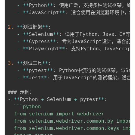
-
*
*
Python
*
*
:
 使用广泛，支持多种测试框架，如Sele
-
*
*
JavaScript
*
*
:
 适合使用在浏览器环境中，常用的
2.
*
*
测试框架
*
*
:
-
*
*
Selenium
*
*
:
 适用于Python、Java、C
-
*
*
Cypress
*
*
:
 专为JavaScript设计，适合
-
*
*
Playwright
*
*
:
 支持Python、JavaScr
3.
*
*
测试工具
*
*
:
-
*
*
pytest
*
*
:
 Python中流行的测试框架，与Se
-
*
*
Jest
*
*
:
 用于JavaScript的测试框架，适合与
-
*
*
Python 
+
 Selenium 
+
 pytest
*
*
:
``
`python

  from selenium import webdriver

  from selenium.webdriver.common.by import 
  from selenium.webdriver.common.keys impor