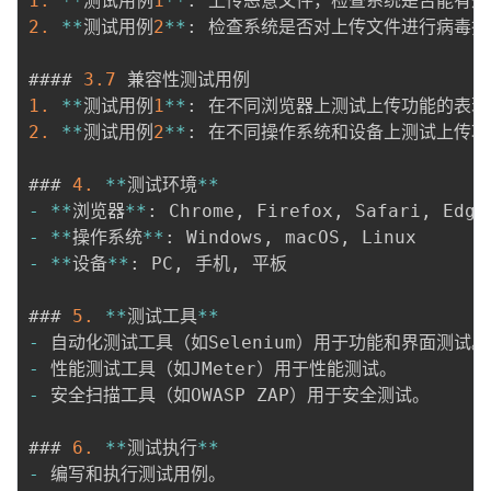
1.
*
*
测试用例
1
*
*
:
2.
*
*
测试用例
2
*
*
:
 检查系统是否对上传文件进行病毒扫
#### 
3.7
1.
*
*
测试用例
1
*
*
:
2.
*
*
测试用例
2
*
*
:
 在不同操作系统和设备上测试上传功
### 
4.
*
*
测试环境
*
*
-
*
*
浏览器
*
*
:
 Chrome
,
 Firefox
,
 Safari
,
-
*
*
操作系统
*
*
:
 Windows
,
 macOS
,
-
*
*
设备
*
*
:
 PC
,
 手机
,
 平板

### 
5.
*
*
测试工具
*
*
-
-
-
 安全扫描工具（如OWASP ZAP）用于安全测试。

### 
6.
*
*
测试执行
*
*
-