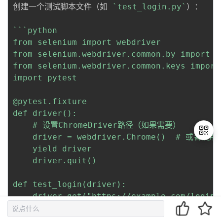
创建一个测试脚本文件（如 
`test_login.py`
）：

``
`python

from selenium import webdriver

from selenium.webdriver.common.by import By
from selenium.webdriver.common.keys import 
import pytest

@pytest.fixture

def driver():

    # 设置ChromeDriver路径（如果需要）

    driver = webdriver.Chrome()  # 或者使用 
    yield driver

    driver.quit()

退
出
def test_login(driver):

登
    driver.get("https://example.com/login")
录
    driver.find_element(By.NAME, "username
    driver.find_element(By.NAME, "password