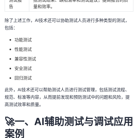
持
建
证
实
的
告
量和效率。
议
验
收
除了上述工作，AI技术还可以协助测试人员进行多种类型的测试，
包括：
藏
功能测试
性能测试
兼容性测试
安全测试
回归测试
此外，AI技术还可以帮助测试人员进行测试管理，包括测试流程、
规范、标准等内容，从而提前发现和预防测试中的问题和风险，提
高测试效率和质量。
🚀一、AI辅助测试与调试应用
案例