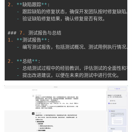
2.
*
*
缺陷跟踪
*
*
:
-
 跟踪缺陷的修复状态，确保开发团队按时修复缺陷。

-
 验证缺陷修复结果，确认修复是否有效。

### 
7.
1.
*
*
测试报告
*
*
:
-
 编写测试报告，包括测试概况、测试用例执行情况、
2.
*
*
总结
*
*
:
-
 总结测试过程中的经验教训，评估测试的全面性和有效
-