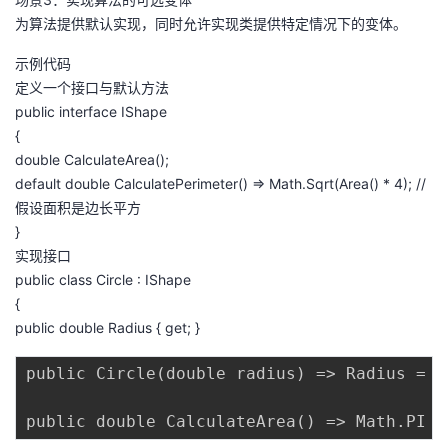
议
注
验
收
为算法提供默认实现，同时允许实现类提供特定情况下的变体。
示例代码
藏
定义一个接口与默认方法
public interface IShape
{
double CalculateArea();
default double CalculatePerimeter() => Math.Sqrt(Area() * 4); //
假设面积是边长平方
}
实现接口
public class Circle : IShape
{
public double Radius { get; }
public Circle(double radius) => Radius = ra