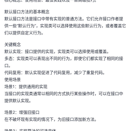
的
Programs
发
者
默认接口方法的基本概念
默认接口方法是接口中带有实现的普通方法。它们允许接口作者提
支
者
我
供一些“默认行为”，实现类可以选择使用这些默认行为，或者覆盖它
们以提供自定义行为。
持
学
的
我
关键概念
默认实现：接口提供的实现，实现类可以选择使用或覆盖。
我
堂
博
的
我
多态：实现类可以表现出不同的行为，即使它们都实现了相同的接
口。
的
我
客
论
的
我
我
代码复用：默认实现促进了代码复用，减少了重复代码。
使用场景
技
的
坛
圈
的
我
的
我
场景1：提供通用的实现
当接口的实现类通常以相同的方式执行某些操作时，可以在接口中
术
云
子
直
的
我
课
的
我
提供默认实现。
支
声
播
活
的
程
认
的
我
场景2：增强旧接口
在不破坏现有实现的情况下，为旧接口添加新方法。
持
建
动
关
证
实
的
场景3：实现算法的可选变体