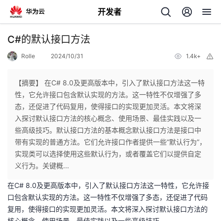
开发者
返
C#的默认接口方法
回
Rolle
2024/10/31
1.4k+
举
报
【摘要】 在C# 8.0及更高版本中，引入了默认接口方法这一特
性，它允许接口包含默认实现的方法。这一特性不仅增强了多
态，还促进了代码复用，使得接口的实现更加灵活。本文将深
个
入探讨默认接口方法的核心概念、使用场景、最佳实践以及一
些高级技巧。默认接口方法的基本概念默认接口方法是接口中
我
人
带有实现的普通方法。它们允许接口作者提供一些“默认行为”，
实现类可以选择使用这些默认行为，或者覆盖它们以提供自定
我
的
主
义行为。关键概...
在C# 8.0及更高版本中，引入了默认接口方法这一特性，它允许接
我
的
开
页
口包含默认实现的方法。这一特性不仅增强了多态，还促进了代码
复用，使得接口的实现更加灵活。本文将深入探讨默认接口方法的
我
的
开
发
核心概念、使用场景、最佳实践以及一些高级技巧。