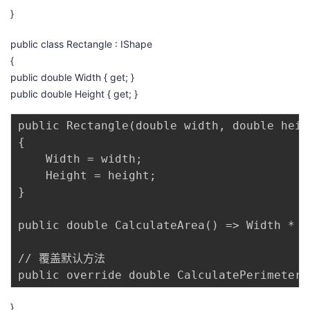
}
public class Rectangle : IShape
{
public double Width { get; }
public double Height { get; }
public Rectangle(double width, double heigh
{

    Width = width;

    Height = height;

}

public double CalculateArea() => Width * He
// 覆盖默认方法

}