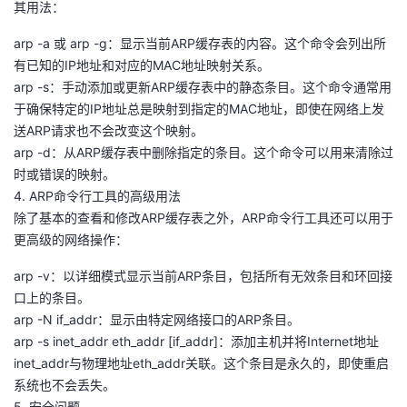
其用法：
我
注
的
开
arp -a 或 arp -g：显示当前ARP缓存表的内容。这个命令会列出所
的
Programs
发
有已知的IP地址和对应的MAC地址映射关系。
arp -s：手动添加或更新ARP缓存表中的静态条目。这个命令通常用
支
于确保特定的IP地址总是映射到指定的MAC地址，即使在网络上发
者
送ARP请求也不会改变这个映射。
持
arp -d：从ARP缓存表中删除指定的条目。这个命令可以用来清除过
学
时或错误的映射。
4. ARP命令行工具的高级用法
我
堂
除了基本的查看和修改ARP缓存表之外，ARP命令行工具还可以用于
更高级的网络操作：
的
我
我
arp -v：以详细模式显示当前ARP条目，包括所有无效条目和环回接
技
的
的
我
口上的条目。
arp -N if_addr：显示由特定网络接口的ARP条目。
术
云
课
的
我
arp -s inet_addr eth_addr [if_addr]：添加主机并将Internet地址
inet_addr与物理地址eth_addr关联。这个条目是永久的，即使重启
支
声
程
认
的
我
系统也不会丢失。
5. 安全问题