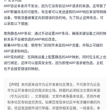
持
建
证
实
的
ARP协议本身并不安全，因为它没有验证ARP请求的来源。这导致了
ARP欺骗攻击的可能性，攻击者可以发送虚假的ARP响应来误导网络
议
验
收
设备，导致流量被重定向到错误的目的地。为了防止这种攻击，可
以采取以下措施：
藏
使用静态ARP条目：通过手动设置ARP条目，确保关键设备之间的映
射关系不会被伪造的ARP响应改变。
部署ARP防火墙：使用专门的软件来监控ARP流量，并阻止可疑的
ARP请求和响应。
ARP双向绑定：在网络设备上配置静态的ARP映射，同时在主机上也
进行绑定，这样可以提高安全性，因为即使ARP请求被伪造，主机
也不会接受错误的映射。
【声明】本内容来自华为云开发者社区博主，不代表华为云及
华为云开发者社区的观点和立场。转载时必须标注文章的来源
（华为云社区）、文章链接、文章作者等基本信息，否则作者
和本社区有权追究责任。如果您发现本社区中有涉嫌抄袭的内
容，欢迎发送邮件进行举报，并提供相关证据，一经查实，本