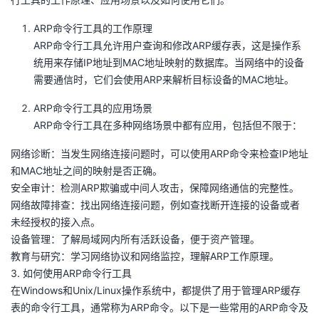
者
ARP命令行工具的工作原理
ARP命令行工具允许用户查询和修改ARP缓存表，这是操作系
我
统用来存储IP地址到MAC地址映射的数据库。当网络中的设备
需要通信时，它们会使用ARP来解析目标设备的MAC地址。
的
我
ARP命令行工具的应用场景
ARP命令行工具在多种网络场景中都有应用，包括但不限于：
博
的
我
网络诊断：当发生网络连接问题时，可以使用ARP命令来检查IP地址
客
论
的
我
和MAC地址之间的映射是否正确。
安全审计：检测ARP欺骗或中间人攻击，保障网络通信的完整性。
坛
圈
的
我
网络故障排查：找出网络连接问题，例如查找断开连接的设备或者
未经授权的接入点。
子
直
的
我
设备管理：了解局域网内所有活跃设备，便于资产管理。
教育与研究：学习网络协议和网络监控，理解ARP工作原理。
我
播
活
的
3. 如何使用ARP命令行工具
在Windows和Unix/Linux操作系统中，都提供了用于管理ARP缓存
我
动
关
的
表的命令行工具，通常称为ARP命令。以下是一些常用的ARP命令及