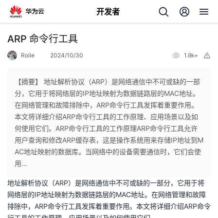
开发者
返
ARP 命令行工具
回
Rolle
2024/10/30
1.9k+
举
报
【摘要】 地址解析协议（ARP）是网络通信中不可或缺的一部
分，它用于将网络层的IP地址映射为数据链路层的MAC地址。
在网络管理和故障排除中，ARP命令行工具发挥着重要作用。
个
本文将详细介绍ARP命令行工具的工作原理、应用场景以及如
何使用它们。ARP命令行工具的工作原理ARP命令行工具允许
我
人
用户查询和修改ARP缓存表，这是操作系统用来存储IP地址到M
AC地址映射的数据库。当网络中的设备需要通信时，它们会使
的
主
用...
地址解析协议（ARP）是网络通信中不可或缺的一部分，它用于将
开
页
网络层的IP地址映射为数据链路层的MAC地址。在网络管理和故障
排除中，ARP命令行工具发挥着重要作用。本文将详细介绍ARP命令
发
行工具的工作原理、应用场景以及如何使用它们。