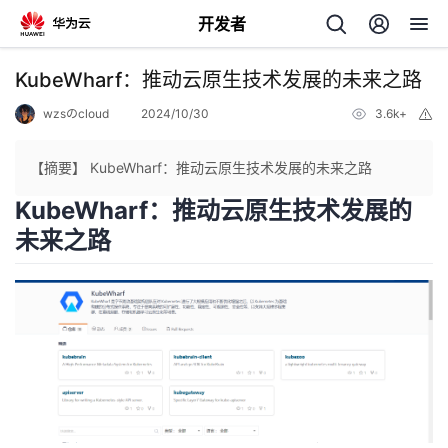
开发者
返
KubeWharf：推动云原生技术发展的未来之路
回
wzsのcloud
2024/10/30
3.6k+
举
报
【摘要】 KubeWharf：推动云原生技术发展的未来之路
KubeWharf：推动云原生技术发展的
未来之路
个
我
人
的
主
开
页
发