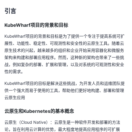
者
引言
KubeWharf项目的背景和目标
我
KubeWharf项目的背景和目标是为了提供一个专注于提高系统可扩
的
我
展性、功能性、稳定性、可观测性和安全性的云原生工具。随着云
原生技术的兴起，越来越多的组织和企业开始采用容器化和微服务
博
的
我
架构来构建和部署应用程序。然而，这种新的架构也带来了一些挑
战，例如复杂的部署、扩展和管理，以及对系统的可观测性和安全
客
论
的
我
性的需求。
坛
圈
的
我
KubeWharf项目的目标是解决这些挑战，为开发人员和运维团队提
供一个强大而易于使用的工具，帮助他们更好地构建、部署和管理
子
直
的
我
云原生应用
我
播
活
的
云原生和Kubernetes的基本概念
云原生（Cloud Native）：云原生是一种软件开发和部署的方法
我
动
关
的
论，旨在利用云计算的优势，最大程度地提高应用程序的可扩展