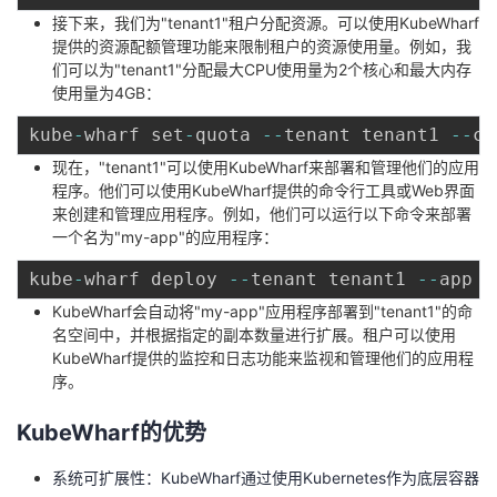
持
建
证
实
的
接下来，我们为"tenant1"租户分配资源。可以使用KubeWharf
提供的资源配额管理功能来限制租户的资源使用量。例如，我
议
验
收
们可以为"tenant1"分配最大CPU使用量为2个核心和最大内存
使用量为4GB：
藏
kube
-
wharf set
-
quota 
--
tenant tenant1 
--
cp
现在，"tenant1"可以使用KubeWharf来部署和管理他们的应用
程序。他们可以使用KubeWharf提供的命令行工具或Web界面
来创建和管理应用程序。例如，他们可以运行以下命令来部署
一个名为"my-app"的应用程序：
kube
-
wharf deploy 
--
tenant tenant1 
--
app m
KubeWharf会自动将"my-app"应用程序部署到"tenant1"的命
名空间中，并根据指定的副本数量进行扩展。租户可以使用
KubeWharf提供的监控和日志功能来监视和管理他们的应用程
序。
KubeWharf的优势
系统可扩展性：KubeWharf通过使用Kubernetes作为底层容器