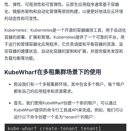
性、弹性、可观测性和可管理性。云原生应用程序通常基于容器
我
注
的
开
化、微服务架构和自动化管理等原则构建，以便更好地适应云环境
的动态性和可变性。
的
Programs
发
Kubernetes：Kubernetes是一个开源的容器编排工具，用于自动化
支
者
容器的部署、扩展和管理。Kubernetes提供了一个可靠的平台，用
于运行和管理容器化应用程序，它负责调度和平衡容器的资源、监
持
学
控容器的健康状态、自动化容器的复制和扩展，并提供服务发现和
负载均衡等功能。
我
堂
KubeWharf在多租集群场景下的使用
的
我
我
假设我们有一个多租集群环境，其中包含多个租户，每个租户
都有自己的应用程序和资源需求。
技
的
的
我
首先，我们使用KubeWharf创建一个新的租户，可以通过
术
云
课
的
我
KubeWharf提供的命令行工具或API来完成。例如，我们可以
运行以下命令创建一个名为"tenant1"的租户：
支
声
程
认
的
我