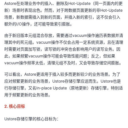
持
建
Astore在处理业务中的插入、删除及Hot-Update（同一页面内的更
证
实
的
新）场景时表现出色。然而，对于跨数据页面更新的非Hot-Update
议
场景，新数据需插入到新的页面，并插入新的索引，这不仅会引入
验
收
额外的I/O操作，还可能导致索引膨胀。
藏
由于新旧版本元组混合存放，需要通过vacuum操作遍历表数据并清
理其中的死元组。vacuum操作不仅会占用一定系统资源，且在清理
时需要对页面加写锁，读写锁的冲突也会影响用户的读写业务。因
此，如果频繁vacuum操作可能会导致性能问题；反之，但如果
vacuum操作频率太低，清理元组不及时，又会导致存储空间膨胀。
可以看出，Astore更适用于插入较多而更新较少的业务场景。为了
应对频繁更新的业务场景，Ustore存储引擎应运而生。Ustore也是
行存储引擎，又名In-place Update（原地更新）存储引擎，特别适
用于频繁更新的业务场景。
2. 核心目标
Ustore存储引擎的核心目标为：