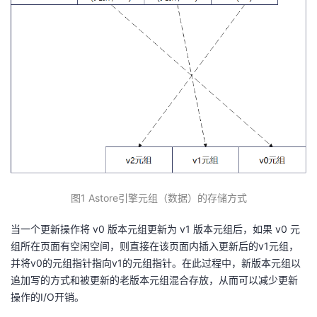
我
注
的
开
的
Programs
发
支
者
持
学
我
堂
的
我
我
图1
Astore引擎元组（数据）的存储方式
技
的
的
我
当一个更新操作将 v0 版本元组更新为 v1 版本元组后，如果 v0 元
组所在页面有空闲空间，则直接在该页面内插入更新后的v1元组，
术
云
课
的
我
并将v0的元组指针指向v1的元组指针。在此过程中，新版本元组以
追加写的方式和被更新的老版本元组混合存放，从而可以减少更新
支
声
程
认
的
我
操作的I/O开销。