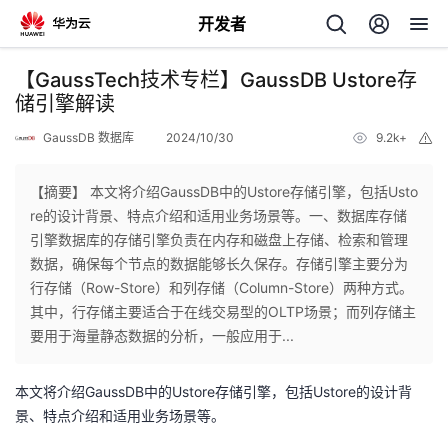
开发者
返
【GaussTech技术专栏】GaussDB Ustore存
回
储引擎解读
GaussDB 数据库
2024/10/30
9.2k+
举
报
【摘要】 本文将介绍GaussDB中的Ustore存储引擎，包括Usto
re的设计背景、特点介绍和适用业务场景等。一、数据库存储
个
引擎数据库的存储引擎负责在内存和磁盘上存储、检索和管理
数据，确保每个节点的数据能够长久保存。存储引擎主要分为
我
人
行存储（Row-Store）和列存储（Column-Store）两种方式。
其中，行存储主要适合于在线交易型的OLTP场景；而列存储主
的
主
要用于海量静态数据的分析，一般应用于...
开
页
本文将介绍GaussDB中的Ustore存储引擎，包括Ustore的设计背
景、特点介绍和适用业务场景等。
发