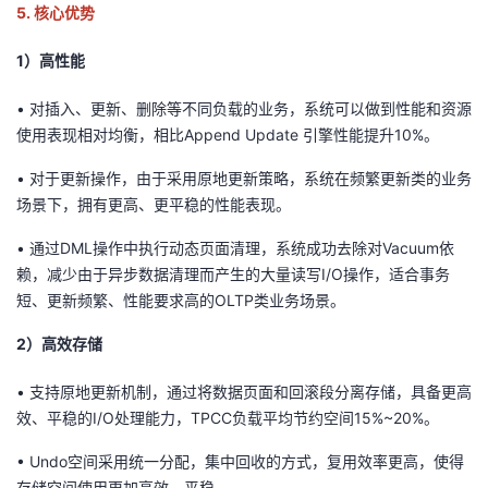
5.
核心优势
1）
高性能
•
对插入、更新、删除等不同负载的业务，
系统
可以做到性能和资源
使用表现相对均衡
，相比Append Update 引擎性能提升10%
。
•
对于更新操作，由于采用原地更新
策略
，
系统
在频繁更新类的业务
场景下
，
拥有更高、更平稳的性能表现。
•
通过D
ML
操作中执行动态页面清理，
系统成功
去除
对
Vacuum依
赖，减少由于异步数据清理
而产生
的
大量读写I
/O
操作
，
适合事务
短、更新频繁、性能要求高的O
LTP
类业务场景。
2）
高效存储
•
支持原地更新
机制
，
通过
将数据页面和
回滚段
分离存储，具备更高
效、平稳的I
/O
处理
能力
，TPCC负载平均节约空间15%~20%
。
•
Undo空间
采用
统一分配，集中回收
的方式
，复用效率更高，
使得
存储空间使用更加高效、平稳。