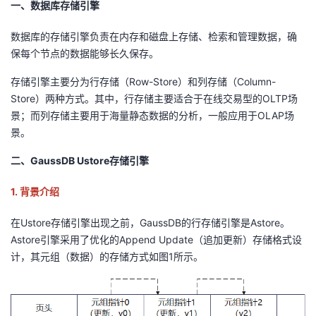
一、数据库存储引擎
者
数据库的存储引擎负责在内存和磁盘上存储、检索和管理数据，确
保每个节点的数据能够长久保存。
我
存储引擎主要分为行存储（Row-Store）和列存储（Column-
的
我
Store）两种方式。其中，行存储主要适合于在线交易型的OLTP场
景；而列存储主要用于海量静态数据的分析，一般应用于OLAP场
博
的
我
景。
二、GaussDB Ustore存储引擎
客
论
的
我
1
.
背景介绍
坛
圈
的
我
在Ustore存储引擎出现之前，GaussDB的行存储引擎是Astore。
子
直
的
我
Astore引擎采用了优化的Append Update（追加更新）存储格式设
计，其元组（数据）的存储方式如图1所示。
我
播
活
的
我
动
关
的