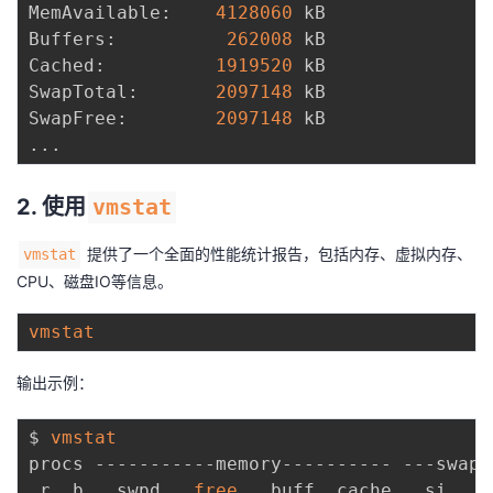
MemAvailable:    
4128060
 kB

Buffers:          
262008
 kB

Cached:          
1919520
 kB

SwapTotal:       
2097148
 kB

SwapFree:        
2097148
..
2. 使用
vmstat
提供了一个全面的性能统计报告，包括内存、虚拟内存、
vmstat
CPU、磁盘IO等信息。
vmstat
输出示例：
$ 
vmstat
procs -----------memory---------- ---swap-
 r  b   swpd   
free
   buff  cache   si   s