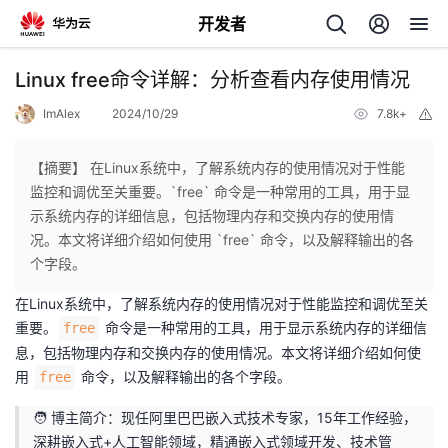
开发者
返
Linux free命令详解：分析查看内存使用情况
回
ImAlex
2024/10/29
7.8k+
举
报
【摘要】 在Linux系统中，了解系统内存的使用情况对于性能
监控和调优至关重要。`free` 命令是一种常用的工具，用于显
示系统内存的详细信息，包括物理内存和交换内存的使用情
个
况。本文将详细介绍如何使用 `free` 命令，以及解释输出的各
个字段。
我
人
在Linux系统中，了解系统内存的使用情况对于性能监控和调优至关
重要。
命令是一种常用的工具，用于显示系统内存的详细信
free
的
主
息，包括物理内存和交换内存的使用情况。本文将详细介绍如何使
用
命令，以及解释输出的各个字段。
free
开
页
🧑 博主简介：现任阿里巴巴嵌入式技术专家，15年工作经验，
发
深耕嵌入式+人工智能领域，精通嵌入式领域开发、技术管