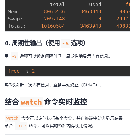
              total        used        
fre
Mem:        
8063436
3463948
198596
Swap:       
2097148
0
209714
Total:     
10160584
3463948
408311
4. 周期性输出（使用
-s
选项）
用
选项可以设定间隔时间，周期性地显示内存信息。
-s
free
 -s 
2
每2秒刷新一次内存信息，直到手动终止（Ctrl+C）。
结合
命令实时监控
watch
命令可以定时执行某个命令，并在终端中动态显示结果。
watch
结合
命令，可以实时监控内存使用情况。
free