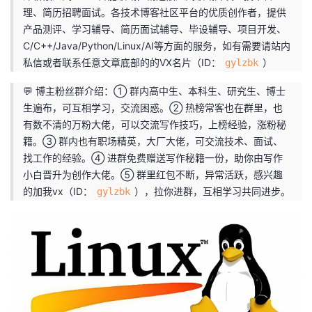
理、简历招聘面试。各技术博客社区平台的优质创作者，提供
者
产品测评、学习辅导、简历面试辅导、毕设辅导、项目开发、
C/C++/Java/Python/Linux/AI等方面的服务，如有需要请站内
我
私信或者联系任意文章底部的的VX名片（ID：
）
gylzbk
💬 博主粉丝群介绍：① 群内高中生、本科生、研究生、博士
的
我
生遍布，可互相学习，交流困惑。② 热榜常客也在群里，也
有数不清的万粉大佬，可以交流写作技巧，上榜经验，涨粉秘
博
的
我
籍。③ 群内也有职场精英，大厂大佬，可交流技术、面试、
找工作的经验。④ 进群免费赠送写作秘籍一份，助你由写作
客
论
的
我
小白晋升为创作大佬。⑤ 群里红包不断，异常活跃，感兴趣
的加我vx（ID：
），拉你进群，互相学习共同进步。
坛
圈
的
我
gylzbk
子
直
的
我
我
播
活
的
我
动
关
的