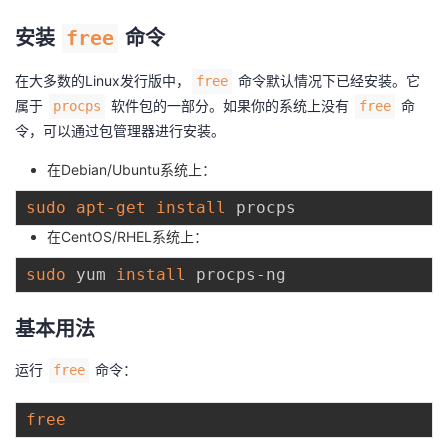
持
建
证
实
的
安装
free
命令
议
验
收
在大多数的Linux发行版中，
命令默认情况下已经安装。它
free
属于
软件包的一部分。如果你的系统上没有
命
procps
free
藏
令，可以通过包管理器进行安装。
在Debian/Ubuntu系统上：
sudo
apt-get
install
在CentOS/RHEL系统上：
sudo
 yum 
install
基本用法
运行
命令：
free
free