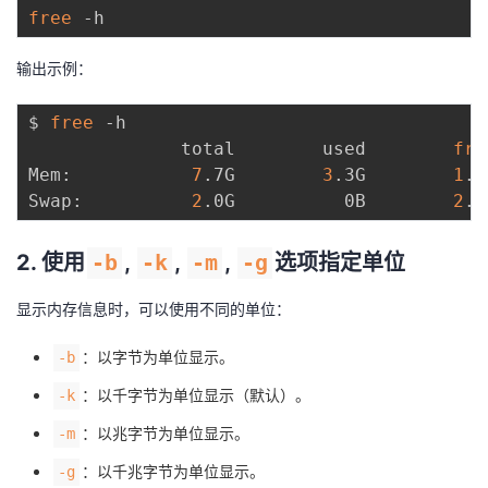
free
输出示例：
$ 
free
 -h

              total        used        
fre
Mem:           
7
.7G        
3
.3G        
1
.9
Swap:          
2
.0G          0B        
2
2. 使用
-b
,
-k
,
-m
,
-g
选项指定单位
显示内存信息时，可以使用不同的单位：
：以字节为单位显示。
-b
：以千字节为单位显示（默认）。
-k
：以兆字节为单位显示。
-m
：以千兆字节为单位显示。
-g