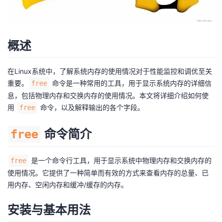
我
注
的
开
的
Programs
发
概述
支
者
在Linux系统中，了解系统内存的使用情况对于性能监控和调优至关
持
重要。
命令是一种常用的工具，用于显示系统内存的详细信
学
free
息，包括物理内存和交换内存的使用情况。本文将详细介绍如何使
我
用
命令，以及解释输出的各个字段。
堂
free
的
我
命令简介
free
我
技
的
的
我
是一个命令行工具，用于显示系统中物理内存和交换内存的
free
使用情况。它提供了一种简单而有效的方式来查看内存的总量、已
术
云
课
的
我
用内存、空闲内存和缓冲/缓存的内存。
支
声
程
认
的
我
安装与基本用法