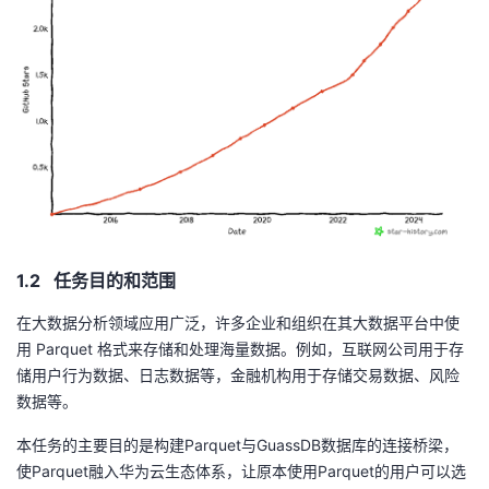
持
建
证
实
的
议
验
收
藏
1.2 任务目的和范围
在大数据分析领域应用广泛，许多企业和组织在其大数据平台中使
用
Parquet
格式来存储和处理海量数据。例如，互联网公司用于存
储用户行为数据、日志数据等，金融机构用于存储交易数据、风险
数据等。
本任务的主要目的是构建
Parquet
与
GuassDB
数据库的连接桥梁，
使
Parquet
融入华为云生态体系，让原本使用
Parquet
的用户可以选