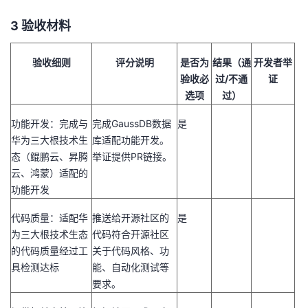
3 验收材料
验收细则
评分说明
是否为
结果（通
开发者举
验收必
过
/
不通
证
选项
过）
功能开发：完成与
完成
GaussDB
数据
是
华为三大根技术生
库适配功能开发。
态（鲲鹏云、昇腾
举证提供
PR
链接。
云、鸿蒙）适配的
功能开发
代码质量：适配华
推送给开源社区的
是
为三大根技术生态
代码符合开源社区
的代码质量经过工
关于代码风格、功
具检测达标
能、自动化测试等
要求。