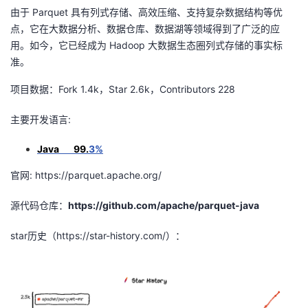
由于
Parquet
具有列式存储、高效压缩、支持复杂数据结构等优
我
注
的
开
点，它在大数据分析、数据仓库、数据湖等领域得到了广泛的应
用。如今，它已经成为
Hadoop
大数据生态圈列式存储的事实标
的
Programs
发
准。
支
者
项目数据：
Fork 1.4k
，
Star 2.6k
，
Contributors 228
持
学
主要开发语言
:
我
Java 99.
3%
堂
官网
: https://parquet.apache.org/
的
我
我
源代码仓库：
https://github.com/apache/parquet-java
技
的
的
我
star历史（
https://star-history.com/
）：
术
云
课
的
我
支
声
程
认
的
我