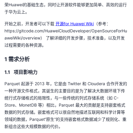
荣
Huawei
的基础生态，同时让开源软件能够更加简单、高效的运行
者
于华为云上。
开始之前，开发者可以下载
开源for Huawei Wiki
（参考：
我
https://gitcode.com/HuaweiCloudDeveloper/OpenSourceForHu
aweiWiki/overview
） 了解详细的开发步骤，技术准备，以及开发
的
我
过程需要的各种资源。
博
的
我
1 需求分析
客
论
的
我
1.1 项目影响力
坛
圈
的
我
Parquet 起源于
2013
年，它是由
Twitter
和
Cloudera
合作开发的
一种开源文件格式，其诞生的主要目的是为了解决大数据环境下传
子
直
的
我
统行式存储格式的局限性，与一些传统的列式存储系统（如
C-
Store
、
MonetDB
等）相比，
Parquet
最大的贡献是支持嵌套格式
我
播
活
的
数据的列式存储。嵌套格式可以很自然地描述互联网和科学计算等
领域的数据，
Parquet
“原生”的支持嵌套格式数据减少了规则化、重
我
动
关
的
新组合这些大规模数据的代价。