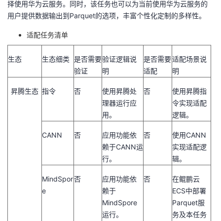
择使用华为云服务。同时，该任务也可以为当前使用华为云服务的
用户提供数据输出到
Parquet
的选项，丰富个性化定制的多样性。
适配任务清单
生态
生态细类
是否需要
验证逻辑说
是否需要
适配场景说
验证
明
适配
明
昇腾生态
指令
否
使用昇腾处
否
使用昇腾指
理器运行应
令实现适配
用。
逻辑。
CANN
否
应用功能依
否
使用CANN
赖于CANN运
实现适配逻
行。
辑。
MindSpor
否
应用功能依
否
在鲲鹏云
e
赖于
ECS中部署
MindSpore
Parquet服
运行。
务及本任务