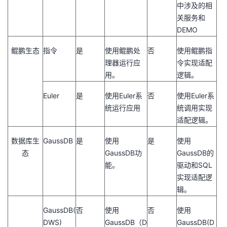
中涉及的相
关服务和
DEMO
鲲鹏生态
指令
是
使用鲲鹏处
否
使用鲲鹏指
理器运行应
令实现适配
用。
逻辑。
Euler
是
使用Euler系
否
使用Euler系
统运行应用
统调用实现
适配逻辑。
数据库生
GaussDB
是
使用
是
使用
态
GaussDB功
GaussDB的
能。
驱动和SQL
实现适配逻
辑。
GaussDB(
否
使用
否
使用
DWS)
GaussDB（D
GaussDB(D