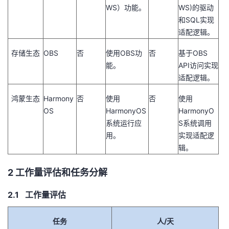
WS）功能。
WS)的驱动
和SQL实现
适配逻辑。
存储生态
OBS
否
使用OBS功
否
基于OBS
能。
API访问实现
适配逻辑。
鸿蒙生态
Harmony
否
使用
否
使用
OS
HarmonyOS
HarmonyO
系统运行应
S系统调用
用。
实现适配逻
辑。
2 工作量评估和任务分解
2.1 工作量评估
任务
人
/
天