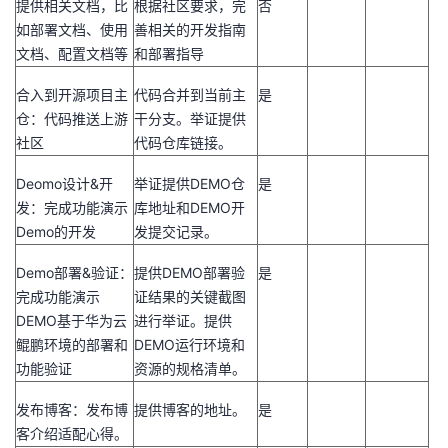
提供相关文档，比
根据社区要求，完
否
如部署文档、使用
善相关的开发指南
文档、配置文档等
和部署指导
合入到开源项目主
代码合并到当前主
是
仓：代码推送上游
干分支。举证提供
社区
代码仓库链接。
Deomo
设计
&
开
举证提供
DEMO
仓
是
发：完成功能演示
库地址和
DEMO
开
Demo
的开发
发提交记录。
Demo
部署
&
验证：
提供
DEMO
部署验
是
完成功能演示
证结果的关键截图
DEMO
基于华为云
进行举证。提供
鲲鹏环境的部署和
DEMO
运行环境和
功能验证
资源的规格清单。
发布博客：发布博
提供博客的地址。
是
客介绍适配心得。