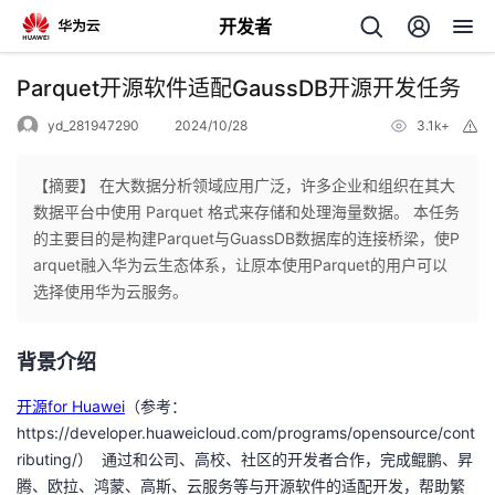
开发者
返
Parquet开源软件适配GaussDB开源开发任务
回
yd_281947290
2024/10/28
3.1k+
举
报
【摘要】 在大数据分析领域应用广泛，许多企业和组织在其大
数据平台中使用 Parquet 格式来存储和处理海量数据。 本任务
的主要目的是构建Parquet与GuassDB数据库的连接桥梁，使P
个
arquet融入华为云生态体系，让原本使用Parquet的用户可以
选择使用华为云服务。
我
人
背景介绍
的
主
开源for Huawei
（参考：
开
页
https://developer.huaweicloud.com/programs/opensource/cont
ributing/
）
通过和公司、高校、社区的开发者合作，完成鲲鹏、昇
发
腾、欧拉、鸿蒙、高斯、云服务等与开源软件的适配开发，帮助繁