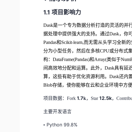
1.1
项目影响力
Dask是一个专为数据分析打造的灵活的
据处理中提供强大的支持。通过Dask，你
Pandas和Scikit-learn,而无需从
分为小型任务，然后在多核CPU或分布式集
构：DataFrame(Pandas)和Array
间高效地分配和运算。此外，Dask具有
算，这些有助于优化资源利用。Dask还内置了
Blob存储，使你能够在云和企业环境中方
1.7
12.5k
项目数据：
Fork
k
，
Star
，
Contrib
主要开发语言
Python 99.8%
•