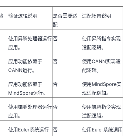
验
验证逻辑说明
是否需要适
适配场景说明
配
使用昇腾处理器运行
否
使用昇腾指令实现
应用。
适配逻辑。
CANN
应用功能依赖于
否
使用
实现适
CANN
运行。
配逻辑。
MindSpore
应用功能依赖于
否
使用
实
MindSpore
运行。
现适配逻辑。
使用鲲鹏处理器运行
否
使用鲲鹏指令实现
应用。
适配逻辑。
Euler
Euler
使用
系统运行
否
使用
系统调用