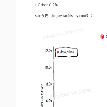
Other 0.2%
•
star历史（https://star-history.com/）：