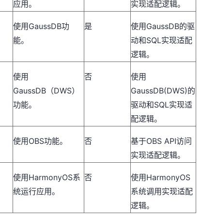
应用。
实现适配逻辑。
GaussDB
GaussDB
使用
功
是
使用
的驱
SQL
能。
动和
实现适配
逻辑。
使用
否
使用
GaussDB
DWS
GaussDB(DWS)
（
）
的
SQL
功能。
驱动和
实现适
配逻辑。
OBS
OBS API
使用
功能。
否
基于
访问
实现适配逻辑。
HarmonyOS
HarmonyOS
使用
系
否
使用
统运行应用。
系统调用实现适配
逻辑。