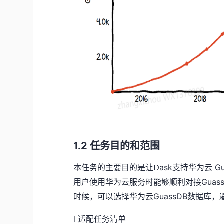
1.2
任务目的和范围
ask支持
G
本任务的主要目的是让
D
华为云
用户
Gua
使用华为云服务时
能够
顺利对接
GuassDB数据
时候，可以选择
华为云
l
适配任务清单