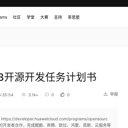
rams
社区
学堂
大赛
支持
茶思屋
sDB开源开发任务计划书
举报
:35:54
3.1k+
0
0
//developer.huaweicloud.com/programs/opensourc
高校、社区的开发者合作，完成鲲鹏、昇腾、欧拉、鸿蒙、高斯、云服务等