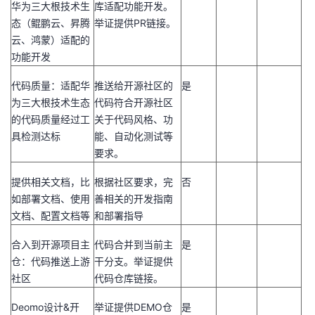
华为三大根技术生
库适配功能开发。
态（鲲鹏云、昇腾
举证提供
PR
链接。
云、鸿蒙）适配的
功能开发
代码质量：适配华
推送给开源社区的
是
为三大根技术生态
代码符合开源社区
的代码质量经过工
关于代码风格、功
具检测达标
能、自动化测试等
要求。
提供相关文档，比
根据社区要求，完
否
如部署文档、使用
善相关的开发指南
文档、配置文档等
和部署指导
合入到开源项目主
代码合并到当前主
是
仓：代码推送上游
干分支。举证提供
社区
代码仓库链接。
Deomo
设计
&
开
举证提供
DEMO
仓
是