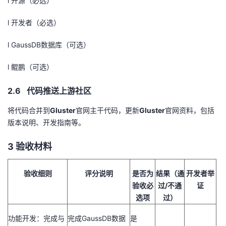
l 开源（必选）
l 开发者（必选）
l GaussDB数据库（可选）
l 鲲鹏（可选）
2.6 代码推送上游社区
将代码合并到
Gluster
官网主干代码，更新
Gluster
官网资料，包括
版本说明、开发指南等。
3
验收材料
验收细则
评分说明
是否为
结果（通
开发者举
验收必
过
/
不通
证
选项
过）
功能开发：完成与
完成
GaussDB
数据
是