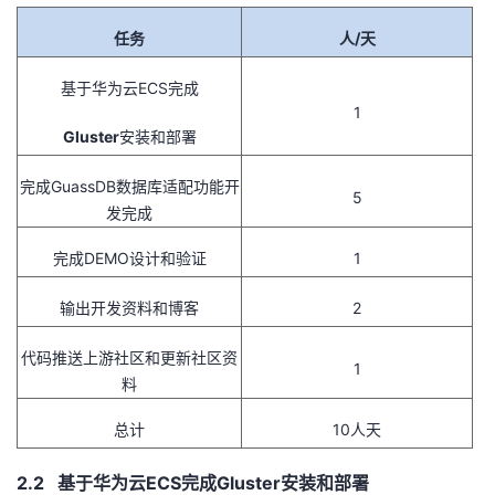
任务
人
/
天
基于华为云
ECS
完成
1
Gluster
安装和部署
完成
GuassDB
数据库适配功能开
5
发完成
完成
DEMO
设计和验证
1
输出开发资料和博客
2
代码推送上游社区和更新社区资
1
料
总计
10人天
2.2 基于华为云
ECS
完成Gluster安装和部署