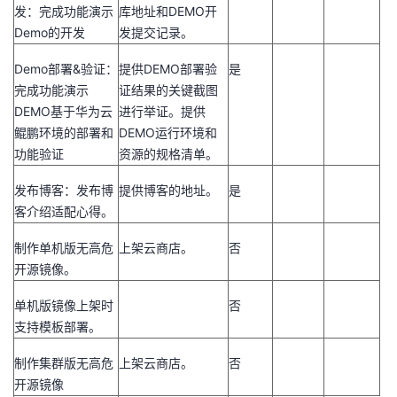
发：完成功能演示
库地址和
DEMO
开
Demo
的开发
发提交记录。
Demo
部署
&
验证：
提供
DEMO
部署验
是
完成功能演示
证结果的关键截图
DEMO
基于华为云
进行举证。提供
鲲鹏环境的部署和
DEMO
运行环境和
功能验证
资源的规格清单。
发布博客：发布博
提供博客的地址。
是
客介绍适配心得。
制作单机版无高危
上架云商店。
否
开源镜像。
单机版镜像上架时
否
支持模板部署。
制作集群版无高危
上架云商店。
否
开源镜像