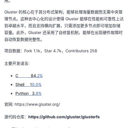
用。
我
注
的
开
Gluster 的核心在于其分布式架构，能够处理海量数据而无需中央管
理节点。这种去中心化的设计使得
Gluster
能够在性能和可靠性上达
的
Programs
发
到卓越水平，而且支持横向扩展，只需添加更多节点即可增加存储
容量。此外，
Gluster
还采用了自修复机制，能够在出现硬件故障时
支
者
自动恢复数据完整性。
持
学
项目数据：
Fork 1.1k
，
Star 4.7k
，
Contributors 258
我
堂
主要开发语言
:
的
我
C 84.
2%
我
Shell 1
0.0%
技
的
的
我
Python 3.
9%
术
云
课
的
我
官网
: https://www.gluster.org/
源代码仓库：
支
声
https://github.com/gluster/glusterfs
程
认
的
我