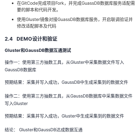
在
GitCode
完成项目
Fork
，并完成
GuassDB
数据库服务适配需
要的脚本和代码开发。
使用Gluster镜像对接
GuassDB
数据库服务，开启联调验证并
修改适配脚本及代码
2.4 DEMO设计和验证
Gluster和
GaussDB
数据互通测试
操作一：使用第三方抽数工具，从
Gluster
中采集数据文件写入
GaussDB
数据库
预期结果：采集并写入成功，
GaussDB
中生成采集到的数据文件
操作二：使用第三方抽数工具，从
GaussDB
数据库中采集数据文件
写入
Gluster
预期结果：采集并写入成功，
Gluster
中生成采集到的数据文件
结论：
Gluster
和
GaussDB
达成数据互通