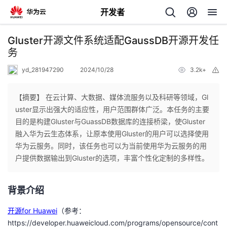
开发者
返
Gluster开源文件系统适配GaussDB开源开发任
回
务
yd_281947290
2024/10/28
3.2k+
举
报
【摘要】 在云计算、大数据、媒体流服务以及科研等领域，Gl
uster显示出强大的适应性，用户范围群体广泛。本任务的主要
个
目的是构建Gluster与GuassDB数据库的连接桥梁，使Gluster
融入华为云生态体系，让原本使用Gluster的用户可以选择使用
我
人
华为云服务。同时，该任务也可以为当前使用华为云服务的用
户提供数据输出到Gluster的选项，丰富个性化定制的多样性。
的
主
背景介绍
开
页
开源for Huawei
（参考：
发
https://developer.huaweicloud.com/programs/opensource/cont