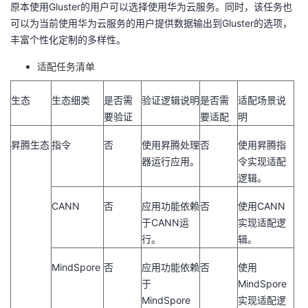
原本使用
Gluster
的用户可以选择使用华为云服务。同时，该任务也
可以为当前使用华为云服务的用户提供数据输出到
Gluster
的选项，
丰富个性化定制的多样性。
适配任务清单
生态
生态细类
是否需
验证逻辑说明
是否需
适配场景说
要验证
要适配
明
昇腾生态
指令
否
使用昇腾处理
否
使用昇腾指
器运行应用。
令实现适配
逻辑。
CANN
否
应用功能依赖
否
使用
CANN
于
CANN
运
实现适配逻
行。
辑。
MindSpore
否
应用功能依赖
否
使用
于
MindSpore
MindSpore
实现适配逻