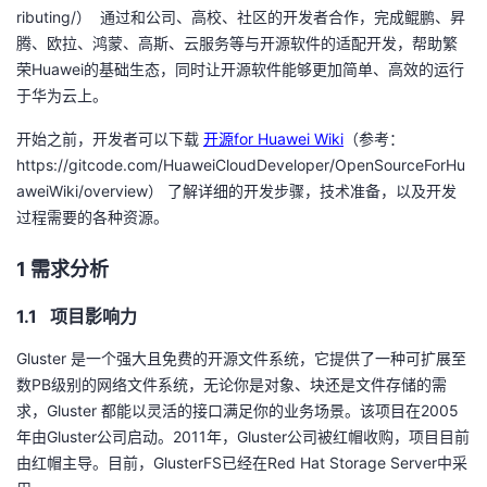
ributing/
）
通过和公司、高校、社区的开发者合作，完成鲲鹏、昇
者
腾、欧拉、鸿蒙、高斯、云服务等与开源软件的适配开发，帮助繁
荣
Huawei
的基础生态，同时让开源软件能够更加简单、高效的运行
我
于华为云上。
开始之前，开发者可以下载
开源for Huawei Wiki
（参考：
的
我
https://gitcode.com/HuaweiCloudDeveloper/OpenSourceForHu
aweiWiki/overview
） 了解详细的开发步骤，技术准备，以及开发
博
的
我
过程需要的各种资源。
客
论
的
我
1 需求分析
坛
圈
的
我
1.1 项目影响力
子
直
的
我
Gluster 是一个强大且免费的开源文件系统，它提供了一种可扩展至
数
PB
级别的网络文件系统，无论你是对象、块还是文件存储的需
我
播
活
的
求，
Gluster
都能以灵活的接口满足你的业务场景。该项目在
2005
年由
Gluster
公司启动。
2011
年，
Gluster
公司被红帽收购，项目目前
我
动
关
的
由红帽主导。目前，
GlusterFS
已经在
Red Hat Storage Server
中采