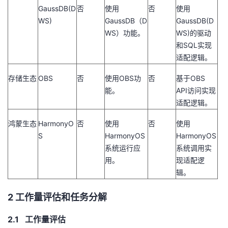
GaussDB(D
否
使用
否
使用
WS)
GaussDB
（
D
GaussDB(D
WS
）功能。
WS)
的驱动
和
SQL
实现
适配逻辑。
存储生态
OBS
否
使用
OBS
功
否
基于
OBS
能。
API
访问实现
适配逻辑。
鸿蒙生态
HarmonyO
否
使用
否
使用
S
HarmonyOS
HarmonyOS
系统运行应
系统调用实
用。
现适配逻
辑。
2 工作量评估和任务分解
2.1 工作量评估