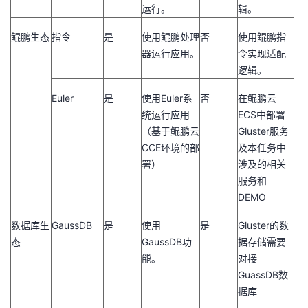
运行。
辑。
鲲鹏生态
指令
是
使用鲲鹏处理
否
使用鲲鹏指
器运行应用。
令实现适配
逻辑。
Euler
是
使用
Euler
系
否
在鲲鹏云
统运行应用
ECS
中部署
（基于鲲鹏云
Gluster
服务
CCE
环境的部
及本任务中
署）
涉及的相关
服务和
DEMO
数据库生
GaussDB
是
使用
是
Gluster
的数
态
GaussDB
功
据存储需要
能。
对接
GuassDB
数
据库