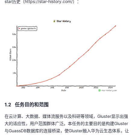
star历史（
https://star-history.com/
）：
持
建
证
实
的
议
验
收
藏
1.2 任务目的和范围
在云计算、大数据、媒体流服务以及科研等领域，
Gluster
显示出强
大的适应性，用户范围群体广泛。本任务的主要目的是构建
Gluster
与
GuassDB
数据库的连接桥梁，使
Gluster
融入华为云生态体系，让