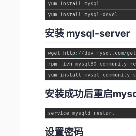
yum install mysql
-
安装 mysql-server
wget http
:
/
/
dev
.
mysql
.
com
/
ge
rpm 
-
ivh mysql80
-
community
-
r
yum install mysql
-
community
-
安装成功后重启mysq
设置密码