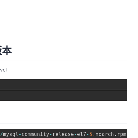
版本
vel
t
/
mysql
-
community
-
release
-
el7
-
5.
noarch
.