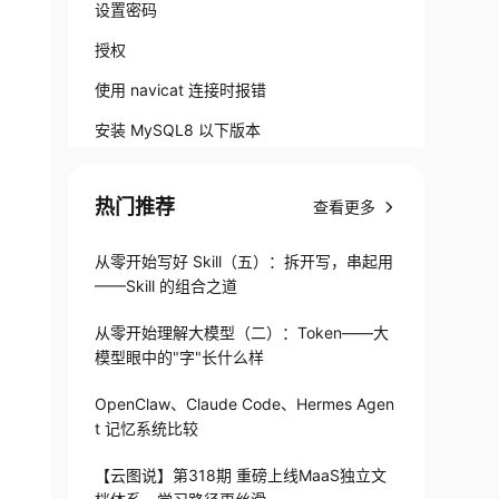
设置密码
授权
使用 navicat 连接时报错
安装 MySQL8 以下版本
安装 mysql-server
热门推荐
查看更多
安装成功后重启mysql服务
设置密码
从零开始写好 Skill（五）：拆开写，串起用
——Skill 的组合之道
修改密码
可能会出现的问题
从零开始理解大模型（二）：Token——大
模型眼中的"字"长什么样
解决方法
OpenClaw、Claude Code、Hermes Agen
t 记忆系统比较
【云图说】第318期 重磅上线MaaS独立文