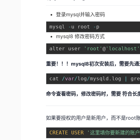
登录mysql并输入密码
mysql 
-
u root 
-
mysql8 修改密码方式
alter user 
'root'
@
'localhost
重要！！！mysql8初次安装后，需要先通
cat 
/
var
/
log
/
mysqld
.
log 
|
命令查看密码，修改密码时，需要 符合长
如果要授权的用户是新用户，而不是root
CREATE
USER
'这里填你要新建的账户