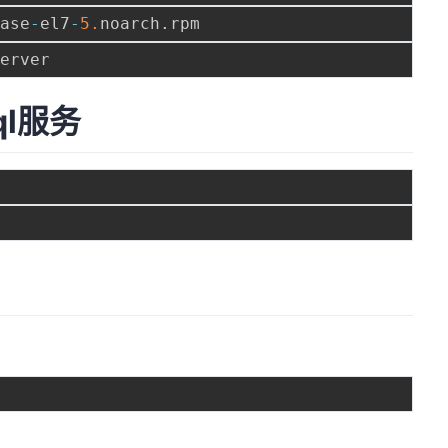
ease
-
el7
-
5.
noarch
.
l服务