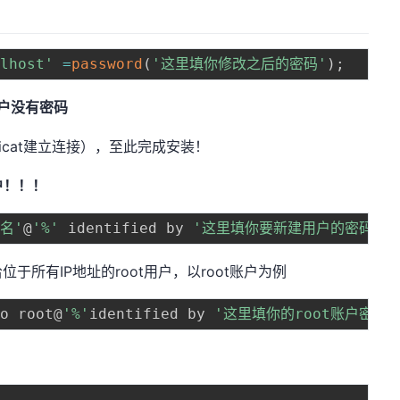
alhost'
=
password
(
'这里填你修改之后的密码'
)
;
t账户没有密码
icat建立连接），至此完成安装！
户！！！
名'
@
'%'
 identified by 
'这里填你要新建用户的密码'
;
所有IP地址的root用户，以root账户为例
to root@
'%'
identified by 
'这里填你的root账户密码'