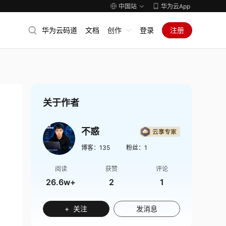
中国站
华为云App
华为云码道
文档
创作
登录
注册
关于作者
不惑
博客：
135
粉丝：
1
阅读
获赞
评论
26.6w+
2
1
+ 关注
发消息