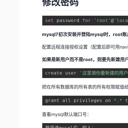
修改密码
set
 password 
for
'root'
@
'loc
mysql7初次安装并登陆mysql时，roo
配置远程连接授权设置（配置后即可用nav
如果是新用户而不是root，则要先新建用
create user 
'这里填你要新建的用户
把在所有数据库的所有表的所有权限赋值给位于
grant all privileges on 
*
.
*
 
查看mysql默认端口号：
登录进mysql后，输入：
