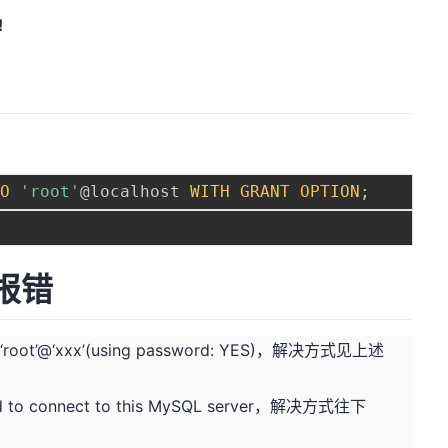
!
TO
'root'
@localhost 
WITH
GRANT
OPTION
;
时报错
r ‘root’@‘xxx’(using password: YES)，解决方式见上述
wed to connect to this MySQL server，解决方式往下