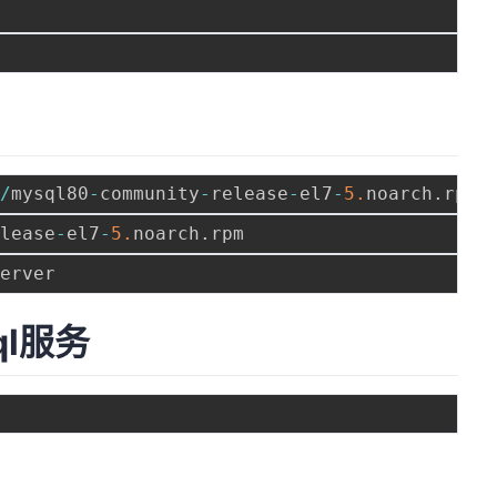
t
/
mysql80
-
community
-
release
-
el7
-
5.
noarch
.
elease
-
el7
-
5.
noarch
.
l服务