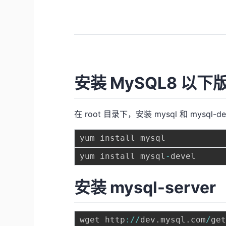
安装 MySQL8 以下
在 root 目录下，安装 mysql 和 mysql-de
yum install mysql
-
安装 mysql-server
wget http
:
/
/
dev
.
mysql
.
com
/
ge