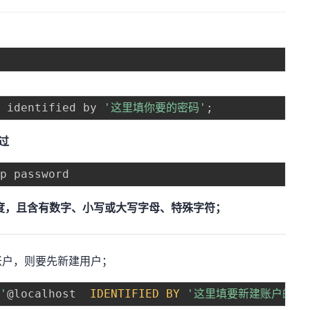
'
 identified by 
'这里填你要的密码'
;
过
度，且含有数字、小写或大写字母、特殊字符；
账户，则要先新建用户；
'
@localhost  
IDENTIFIED
BY
'这里填要新建账户的密