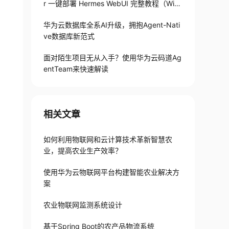
r 一键部署 Hermes WebUI 完整教程（Win
+Linux）
华为云数据库全系AI升级，拥抱Agent-Nati
ve数据库新范式
面对陌生项目无从入手？使用华为云码道Ag
entTeam来快速解读
相关文章
如何利用物联网和云计算技术革新智慧农
业，提高农业生产效率？
使用华为云物联网平台构建智能农业解决方
案
农业物联网监测系统设计
基于Spring Boot的农产品物流系统