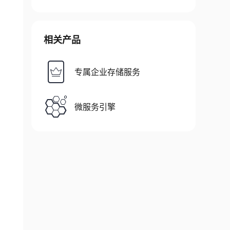
相关产品
专属企业存储服务
微服务引擎