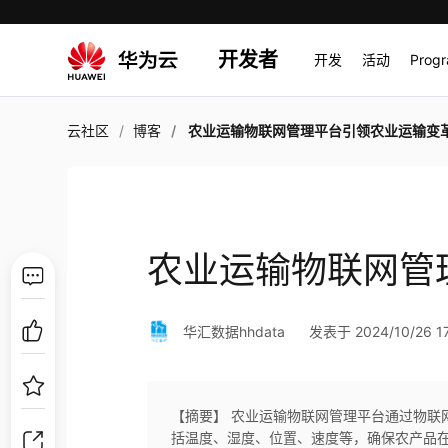
开发者
开发
活动
Prog
云社区
博客
农业运输物联网管理平台引领农业运输变
农业运输物联网管
华汇数据hhdata
发表于 2024/10/26 17
【摘要】 农业运输物联网管理平台通过物联
括温度、湿度、位置、速度等，确保农产品