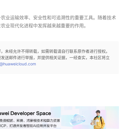
升农业运输效率、安全性和可追溯性的重要工具。随着技术
在农业现代化进程中发挥越来越重要的作用。
容，未经允许不得转载，如需转载请自行联系原作者进行授权。
迎发送邮件进行举报，并提供相关证据，一经查实，本社区将立
@huaweicloud.com