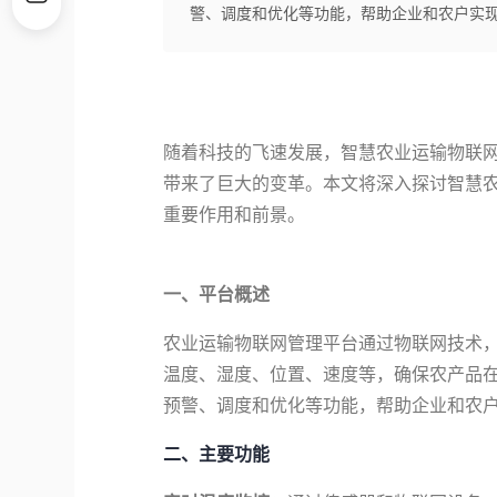
警、调度和优化等功能，帮助企业和农户实
随着科技的飞速发展，智慧农业运输物联
带来了巨大的变革。本文将深入探讨智慧
重要作用和前景。
一、平台概述
农业运输物联网管理平台通过物联网技术
温度、湿度、位置、速度等，确保农产品
预警、调度和优化等功能，帮助企业和农
二、主要功能