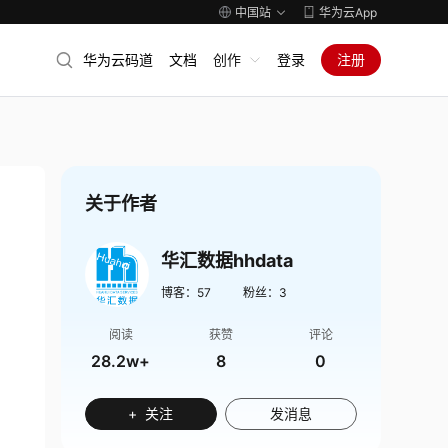
中国站
华为云App
华为云码道
文档
创作
登录
注册
关于作者
华汇数据hhdata
博客：
57
粉丝：
3
阅读
获赞
评论
28.2w+
8
0
+ 关注
发消息