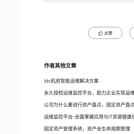
点赞
作者其他文章
idc机房智能运维解决方案
永久授权运维监控平台，助力企业实现运
公司为什么要进行资产盘点，固定资产盘
运维监控平台-全面掌握应用与IT资源健康
固定资产管理系统，资产全生命周期管理