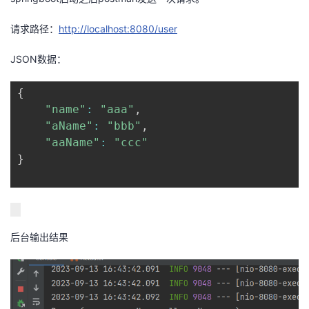
持
建
证
实
的
请求路径：
http://localhost:8080/user
议
验
收
JSON数据：
藏
{
"name"
:
"aaa"
,
"aName"
:
"bbb"
,
"aaName"
:
"ccc"
}
后台输出结果