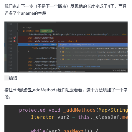
我们点击下一步（不是下一个断点）发现他的长度变成了4了，而且
还多了个aname的字段
编辑
按住ctrl键点击_addMethods我们进去看看，这个方法填加了一个字
段。
protected
void
_addMethods
(
Map
<
String
,
Iterator
 var2 
=
this
.
_classDef
.
mem
while
(
var2
.
hasNext
(
)
)
{