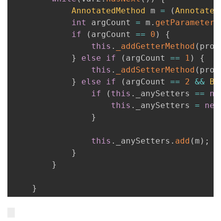
AnnotatedMethod
 m 
=
(
Annotated
int
 argCount 
=
 m
.
getParameterC
if
(
argCount 
==
0
)
{
this
.
_addGetterMethod
(
prop
}
else
if
(
argCount 
==
1
)
{
this
.
_addSetterMethod
(
prop
}
else
if
(
argCount 
==
2
&&
Bo
if
(
this
.
_anySetters 
==
nu
this
.
_anySetters 
=
new
}
this
.
_anySetters
.
add
(
m
)
;
}
}
}