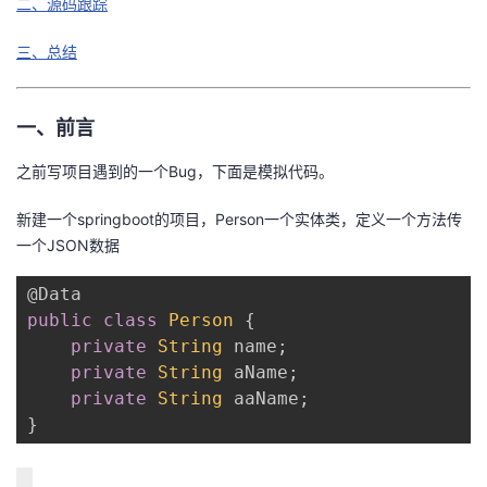
二、源码跟踪
者
三、总结
我
一、前言
的
我
之前写项目遇到的一个Bug，下面是模拟代码。
博
的
我
新建一个springboot的项目，Person一个实体类，定义一个方法传
一个JSON数据
客
论
的
我
@Data
坛
圈
的
我
public
class
Person
{
private
String
 name
;
子
直
的
我
private
String
 aName
;
private
String
 aaName
;
我
播
活
的
}
我
动
关
的