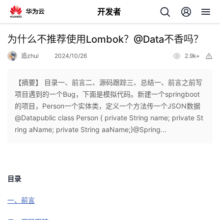
开发者
返
为什么不推荐使用Lombok？@Data不香吗？
回
追zhui
2024/10/26
2.9k+
举
报
【摘要】 ​目录一、前言二、源码跟踪三、总结一、前言之前写
项目遇到的一个Bug，下面是模拟代码。新建一个springboot
的项目，Person一个实体类，定义一个方法传一个JSON数据
个
@Datapublic class Person { private String name; private St
ring aName; private String aaName;}@Spring...
我
人
的
主
目录
开
页
一、前言
发