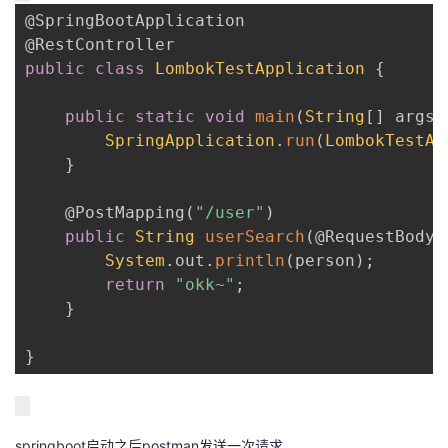
我
@SpringBootApplication
注
的
开
@RestController
public
class
LombokTestApplication
{
的
Programs
发
public
static
void
main
(
String
[
]
 args
)
支
者
SpringApplication
.
run
(
LombokTestAp
}
持
学
@PostMapping
(
"/user"
)
我
堂
public
String
userSearch
(
@RequestBody
System
.
out
.
println
(
person
)
;
的
我
我
return
"okk~"
;
}
技
的
的
我
}
术
云
课
的
我
支
声
程
认
的
我
springboot启动之后postman发送一次请求。