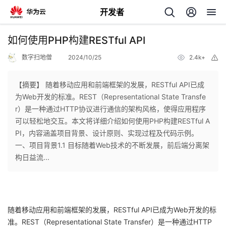
开发者
返
如何使用PHP构建RESTful API
回
数字扫地僧
2024/10/25
2.4k+
举
报
【摘要】 随着移动应用和前端框架的发展，RESTful API已成
为Web开发的标准。REST（Representational State Transfe
r）是一种通过HTTP协议进行通信的架构风格，使得应用程序
个
可以轻松地交互。本文将详细介绍如何使用PHP构建RESTful A
PI，内容涵盖项目背景、设计原则、实现过程及代码示例。
我
人
一、项目背景1.1 目标随着Web技术的不断发展，前后端分离架
构日益流...
的
主
开
页
随着移动应用和前端框架的发展，RESTful API已成为Web开发的标
发
准。REST（Representational State Transfer）是一种通过HTTP