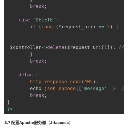
break
;
case
'DELETE'
:
if
(
count
(
$request_uri
)
==
2
)
{
 $controller
-
>
delete
(
$request_uri
[
1
]
)
;
//
}
break
;
default
:
http_response_code
(
405
)
;
        echo 
json_encode
(
[
'message'
=>
'方
break
;
}
?
>
3.7 配置Apache服务器（.htaccess）