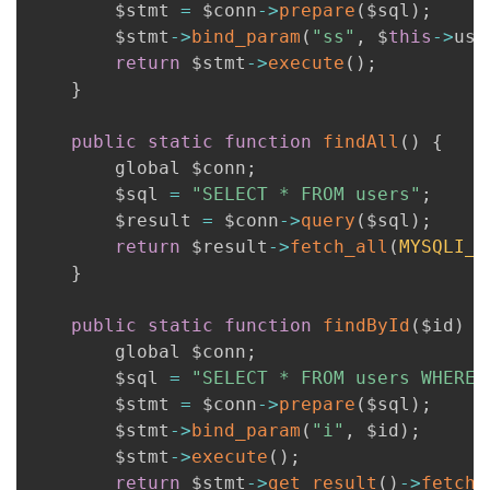
        $stmt 
=
 $conn
-
>
prepare
(
$sql
)
;
        $stmt
-
>
bind_param
(
"ss"
,
 $
this
-
>
use
return
 $stmt
-
>
execute
(
)
;
}
public
static
function
findAll
(
)
{
        global $conn
;
        $sql 
=
"SELECT * FROM users"
;
        $result 
=
 $conn
-
>
query
(
$sql
)
;
return
 $result
-
>
fetch_all
(
MYSQLI_A
}
public
static
function
findById
(
$id
)
{
        global $conn
;
        $sql 
=
"SELECT * FROM users WHERE 
        $stmt 
=
 $conn
-
>
prepare
(
$sql
)
;
        $stmt
-
>
bind_param
(
"i"
,
 $id
)
;
        $stmt
-
>
execute
(
)
;
return
 $stmt
-
>
get_result
(
)
-
>
fetch_