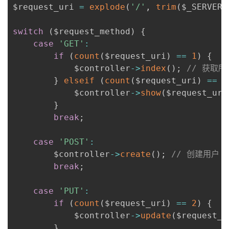
$request_uri 
=
explode
(
'/'
,
trim
(
$_SERVER
[
switch
(
$request_method
)
{
case
'GET'
:
if
(
count
(
$request_uri
)
==
1
)
{
            $controller
-
>
index
(
)
;
// 获取
}
elseif
(
count
(
$request_uri
)
==
2
            $controller
-
>
show
(
$request_uri
}
break
;
case
'POST'
:
        $controller
-
>
create
(
)
;
// 创建用户
break
;
case
'PUT'
:
if
(
count
(
$request_uri
)
==
2
)
{
            $controller
-
>
update
(
$request_u
}