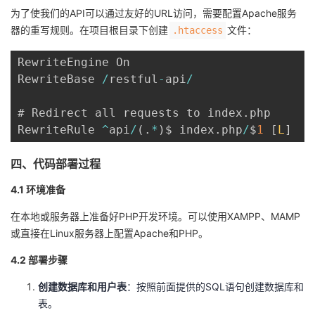
为了使我们的API可以通过友好的URL访问，需要配置Apache服务
器的重写规则。在项目根目录下创建
文件：
.htaccess
RewriteEngine On

RewriteBase 
/
restful
-
api
/
# Redirect all requests to index
.
php

RewriteRule 
^
api
/
(
.
*
)
$ index
.
php
/
$
1
[
L
]
四、代码部署过程
4.1 环境准备
在本地或服务器上准备好PHP开发环境。可以使用XAMPP、MAMP
或直接在Linux服务器上配置Apache和PHP。
4.2 部署步骤
创建数据库和用户表
：按照前面提供的SQL语句创建数据库和
表。