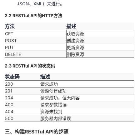
持
建
证
实
的
JSON、XML）来进行。
2.2 RESTful API的HTTP方法
议
验
收
方法
描述
GET
藏
获取资源
POST
创建资源
PUT
更新资源
DELETE
删除资源
2.3 RESTful API的状态码
状态码
描述
200
请求成功
201
资源创建成功
204
请求成功，但无内容
400
请求参数错误
404
资源未找到
500
服务器内部错误
三、构建RESTful API的步骤