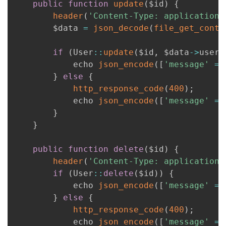
public
function
update
(
$id
)
{
header
(
'Content-Type: application/
        $data 
=
json_decode
(
file_get_conte
if
(
User
:
:
update
(
$id
,
 $data
-
>
usern
            echo 
json_encode
(
[
'message'
=>
}
else
{
http_response_code
(
400
)
;
            echo 
json_encode
(
[
'message'
=>
}
}
public
function
delete
(
$id
)
{
header
(
'Content-Type: application/
if
(
User
:
:
delete
(
$id
)
)
{
            echo 
json_encode
(
[
'message'
=>
}
else
{
http_response_code
(
400
)
;
            echo 
json_encode
(
[
'message'
=>