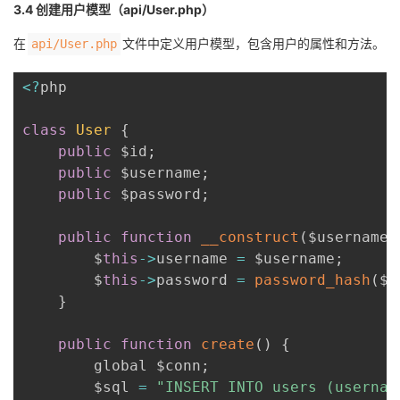
3.4 创建用户模型（api/User.php）
在
文件中定义用户模型，包含用户的属性和方法。
api/User.php
<
?
php

class
User
{
public
 $id
;
public
 $username
;
public
 $password
;
public
function
__construct
(
$username
,
        $
this
-
>
username 
=
 $username
;
        $
this
-
>
password 
=
password_hash
(
$p
}
public
function
create
(
)
{
        global $conn
;
        $sql 
=
"INSERT INTO users (usernam