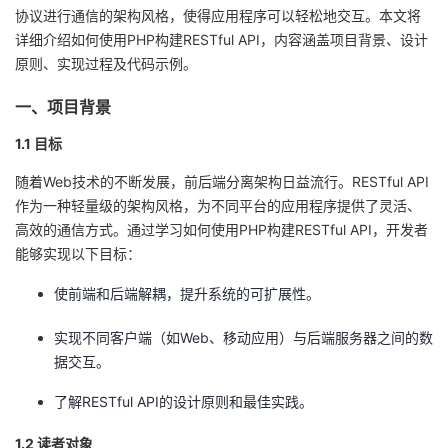
协议进行通信的架构风格，使得应用程序可以轻松地交互。本文将
者
详细介绍如何使用PHP构建RESTful API，内容涵盖项目背景、设计
原则、实现过程及代码示例。
我
一、项目背景
的
我
1.1 目标
博
的
我
随着Web技术的不断发展，前后端分离架构日益流行。RESTful API
作为一种轻量级的架构风格，为不同平台的应用程序提供了灵活、
客
论
的
我
高效的通信方式。通过学习如何使用PHP构建RESTful API，开发者
能够实现以下目标：
坛
圈
的
我
使前端和后端解耦，提升系统的可扩展性。
子
直
的
我
实现不同客户端（如Web、移动应用）与后端服务器之间的数
据交互。
我
播
活
的
了解RESTful API的设计原则和最佳实践。
我
动
关
的
1.2 读者对象