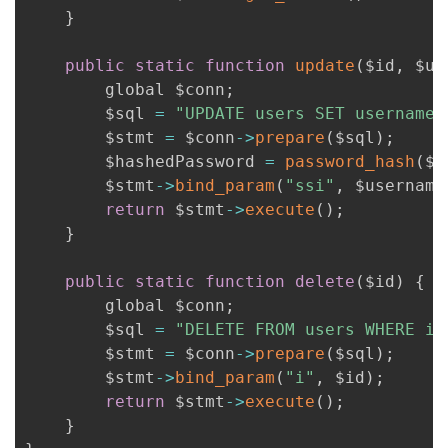
}
public
static
function
update
(
$id
,
 $us
        global $conn
;
        $sql 
=
"UPDATE users SET username 
        $stmt 
=
 $conn
-
>
prepare
(
$sql
)
;
        $hashedPassword 
=
password_hash
(
$p
        $stmt
-
>
bind_param
(
"ssi"
,
 $username
return
 $stmt
-
>
execute
(
)
;
}
public
static
function
delete
(
$id
)
{
        global $conn
;
        $sql 
=
"DELETE FROM users WHERE id
        $stmt 
=
 $conn
-
>
prepare
(
$sql
)
;
        $stmt
-
>
bind_param
(
"i"
,
 $id
)
;
return
 $stmt
-
>
execute
(
)
;
}