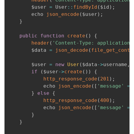
        $user 
=
 User
:
:
findById
(
$id
)
;
        echo 
json_encode
(
$user
)
;
}
public
function
create
(
)
{
header
(
'Content-Type: application/
        $data 
=
json_decode
(
file_get_conte
        $user 
=
new
User
(
$data
-
>
username
,
 
if
(
$user
-
>
create
(
)
)
{
http_response_code
(
201
)
;
            echo 
json_encode
(
[
'message'
=>
}
else
{
http_response_code
(
400
)
;
            echo 
json_encode
(
[
'message'
=>
}
}