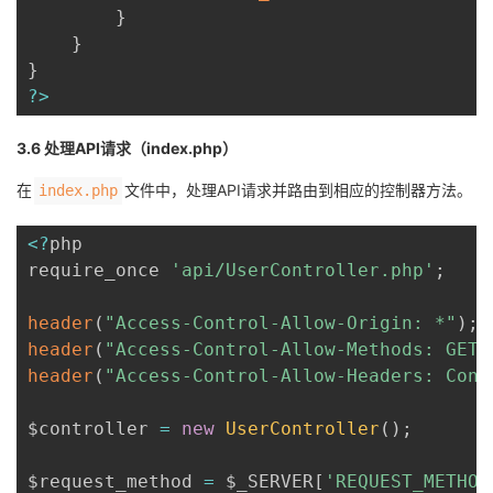
}
}
}
?
>
3.6 处理API请求（index.php）
在
文件中，处理API请求并路由到相应的控制器方法。
index.php
<
?
php

require_once 
'api/UserController.php'
;
header
(
"Access-Control-Allow-Origin: *"
)
;
header
(
"Access-Control-Allow-Methods: GET,
header
(
"Access-Control-Allow-Headers: Cont
$controller 
=
new
UserController
(
)
;
$request_method 
=
 $_SERVER
[
'REQUEST_METHOD