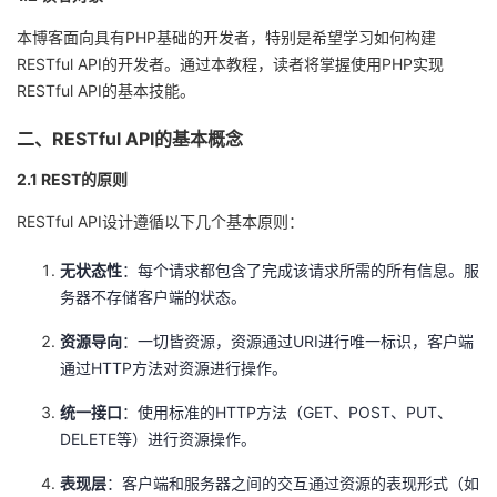
我
注
的
开
本博客面向具有PHP基础的开发者，特别是希望学习如何构建
RESTful API的开发者。通过本教程，读者将掌握使用PHP实现
的
Programs
发
RESTful API的基本技能。
支
者
二、RESTful API的基本概念
2.1 REST的原则
持
学
RESTful API设计遵循以下几个基本原则：
我
堂
无状态性
：每个请求都包含了完成该请求所需的所有信息。服
的
我
我
务器不存储客户端的状态。
资源导向
：一切皆资源，资源通过URI进行唯一标识，客户端
技
的
的
我
通过HTTP方法对资源进行操作。
术
云
课
的
我
统一接口
：使用标准的HTTP方法（GET、POST、PUT、
DELETE等）进行资源操作。
支
声
程
认
的
我
表现层
：客户端和服务器之间的交互通过资源的表现形式（如