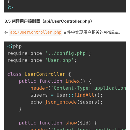
}
?
>
3.5 创建用户控制器（api/UserController.php）
在
文件中实现用户相关的API端点。
api/UserController.php
<
?
php

require_once 
'../config.php'
;
require_once 
'User.php'
;
class
UserController
{
public
function
index
(
)
{
header
(
'Content-Type: application/
        $users 
=
 User
:
:
findAll
(
)
;
        echo 
json_encode
(
$users
)
;
}
public
function
show
(
$id
)
{
header
(
'Content-Type: application/