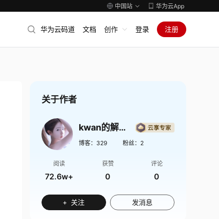
中国站
华为云App
华为云码道
文档
创作
登录
注册
关于作者
kwan的解忧杂货铺
博客：
329
粉丝：
2
阅读
获赞
评论
72.6w+
0
0
+ 关注
发消息