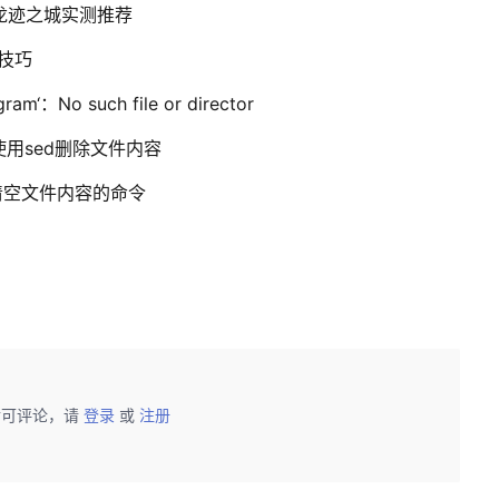
龙迹之城实测推荐
的技巧
am‘：No such file or director
使用sed删除文件内容
sh`：清空文件内容的命令
后可评论，请
登录
或
注册