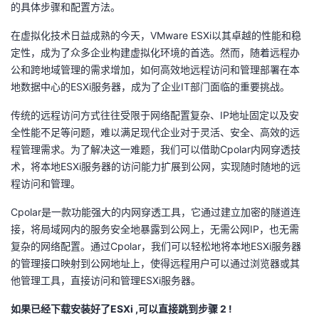
的具体步骤和配置方法。
的
Programs
发
者
在虚拟化技术日益成熟的今天，VMware ESXi以其卓越的性能和稳
定性，成为了众多企业构建虚拟化环境的首选。然而，随着远程办
支
者
我
公和跨地域管理的需求增加，如何高效地远程访问和管理部署在本
地数据中心的ESXi服务器，成为了企业IT部门面临的重要挑战。
持
学
的
我
传统的远程访问方式往往受限于网络配置复杂、IP地址固定以及安
我
堂
博
的
我
全性能不足等问题，难以满足现代企业对于灵活、安全、高效的远
程管理需求。为了解决这一难题，我们可以借助Cpolar内网穿透技
的
我
客
论
的
我
我
术，将本地ESXi服务器的访问能力扩展到公网，实现随时随地的远
程访问和管理。
技
的
坛
圈
的
我
的
我
Cpolar是一款功能强大的内网穿透工具，它通过建立加密的隧道连
接，将局域网内的服务安全地暴露到公网上，无需公网IP，也无需
术
云
子
直
的
我
课
的
我
复杂的网络配置。通过Cpolar，我们可以轻松地将本地ESXi服务器
的管理接口映射到公网地址上，使得远程用户可以通过浏览器或其
支
声
播
活
的
程
认
的
我
他管理工具，直接访问和管理ESXi服务器。
持
建
动
关
证
实
的
如果已经下载安装好了ESXi ,可以直接跳到步骤 2 !