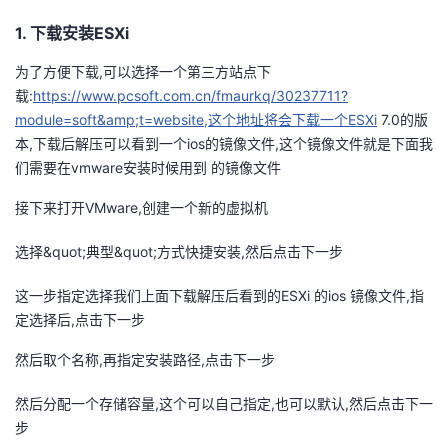
议
注
验
收
1. 下载安装ESXi
藏
为了方便下载,可以选择一个第三方站点下
载:
https://www.pcsoft.com.cn/fmaurkq/30237711?
module=soft&amp;t=website,这个地址将会下载一个ESXi
7.0的版
本,下载后解压可以看到一个ios的镜像文件,这个镜像文件就是下面我
们需要在vmware安装时候用到 的镜像文件
接下来打开VMware,创建一个新的虚拟机
选择&quot;典型&quot;方式快捷安装,然后点击下一步
这一步指定选择我们上面下载解压后看到的ESXi 的ios 镜像文件,指
定选择后,点击下一步
然后取个名称,再指定安装路径,点击下一步
然后分配一个存储容量,这个可以自己指定,也可以默认,然后点击下一
步