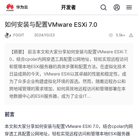
开发者
返
如何安装与配置VMware ESXi 7.0
回
FGGIT
2024/10/23
5.5k+
举
报
【摘要】 前言本文和大家分享如何安装与配置VMware ESXi 7.
0，结合cpolar内网穿透工具配置公网地址，轻松实现远程访问
和管理本地ESXi服务器的具体步骤和配置方法。在虚拟化技术
个
日益成熟的今天，VMware ESXi以其卓越的性能和稳定性，成
为了众多企业构建虚拟化环境的首选。然而，随着远程办公和
我
人
跨地域管理的需求增加，如何高效地远程访问和管理部署在本
地数据中心的ESXi服务器，成为了企业IT...
我
的
主
前言
我
的
开
页
本文和大家分享如何安装与配置VMware ESXi 7.0，结合cpolar内网
我
的
开
发
穿透工具配置公网地址，轻松实现远程访问和管理本地ESXi服务器