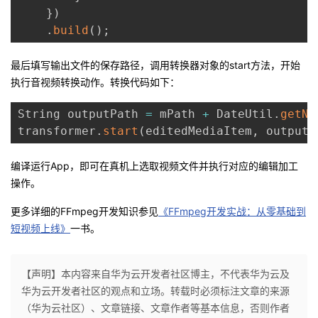
}
)
.
build
(
)
;
最后填写输出文件的保存路径，调用转换器对象的start方法，开始
执行音视频转换动作。转换代码如下：
String outputPath 
=
 mPath 
+
 DateUtil
.
getNo
transformer
.
start
(
editedMediaItem
,
 outputP
编译运行App，即可在真机上选取视频文件并执行对应的编辑加工
操作。
更多详细的FFmpeg开发知识参见
《FFmpeg开发实战：从零基础到
短视频上线》
一书。
【声明】本内容来自华为云开发者社区博主，不代表华为云及
华为云开发者社区的观点和立场。转载时必须标注文章的来源
（华为云社区）、文章链接、文章作者等基本信息，否则作者