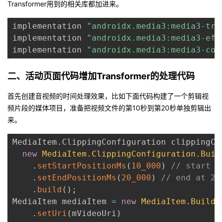
Transformer用到的相关库都加进来。
我
注
的
开
implementation 
"androidx.media3:media3-tra
的
Programs
发
implementation 
"androidx.media3:media3-eff
implementation 
"androidx.media3:media3-com
支
者
二、活动页面代码增加Transformer的处理代码
持
学
首先创建音视频的时间处理效果，比如下面代码构建了一个剪辑视
我
频片段的媒体项目，准备把视频文件的第10秒到第20秒单独剪辑出
堂
来。
的
我
我
MediaItem
.
ClippingConfiguration clippingCo
new
MediaItem
.
ClippingConfiguration
.
Buil
技
的
的
我
.
setStartPositionMs
(
10_000
)
// start a
.
setEndPositionMs
(
20_000
)
// end at 20
术
云
课
的
我
.
build
(
)
;
MediaItem mediaItem 
=
new
MediaItem
.
Builde
支
声
程
认
的
我
.
setUri
(
mVideoUri
)