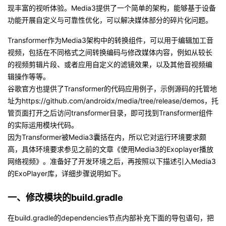
现丰富的视听体验。Media3提供了一个简单的架构，能够基于设备
者
功能开展自定义与可靠性优化，可以解决媒体部分的碎片化问题。
Transformer作为Media3架构中的转换组件，可以用于编辑加工音
我
视频，包括在不同格式之间转换编码与修改媒体内容，例如从较长
的视频剪辑片段、或者应用自定义的滤镜效果，以及其他音视频编
的
我
辑操作等等。
谷歌官方也提供了Transformer的代码应用例子，示例源码的托管地
博
的
我
址为https://github.com/androidx/media/tree/release/demos，托
管页面打开之后访问transformer目录，即可找到Transformer组件
客
论
的
我
的实际运用模块代码。
因为Transformer被Media3囊括在内，所以它对运行环境要求颇
坛
圈
的
我
高，具体环境要求参见之前的文章《使用Media3的Exoplayer播放
网络视频》。准备好了开发环境之后，再按照以下描述引入Media3
子
直
的
我
的ExoPlayer库，详细步骤说明如下。
我
播
活
的
一、修改模块的build.gradle
我
动
关
的
在build.gradle的dependencies节点内部补充下面的导包语句，把