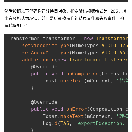
然后按照以下代码构建转换器对象，指定输出视频格式为H265，输
出音频格式为AAC，并且监听转换操作的结束事件和失败事件。构
建代码如下：
Transformer transformer 
=
new
Transformer
.
.
setVideoMimeType
(
MimeTypes
.
VIDEO_H265
.
setAudioMimeType
(
MimeTypes
.
AUDIO_AAC
)
.
addListener
(
new
Transformer
.
Listener
(
        @Override

public
void
onCompleted
(
Compositio
            Toast
.
makeText
(
mContext
,
"转换
}
        @Override

public
void
onError
(
Composition co
            Toast
.
makeText
(
mContext
,
"转换
            Log
.
d
(
TAG
,
"exportException: "
}