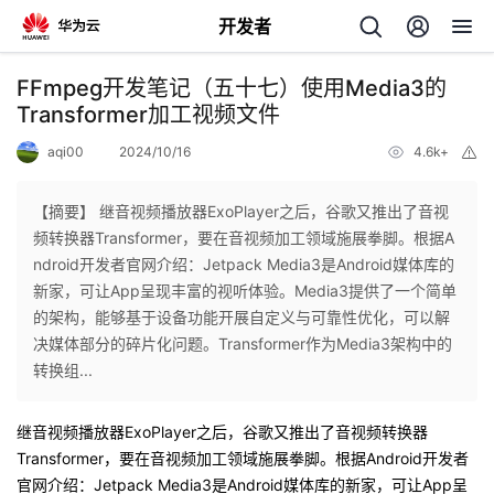
开发者
返
FFmpeg开发笔记（五十七）使用Media3的
回
Transformer加工视频文件
aqi00
2024/10/16
4.6k+
举
报
【摘要】 ​继音视频播放器ExoPlayer之后，谷歌又推出了音视
频转换器Transformer，要在音视频加工领域施展拳脚。根据A
个
ndroid开发者官网介绍：Jetpack Media3是Android媒体库的
新家，可让App呈现丰富的视听体验。Media3提供了一个简单
我
人
的架构，能够基于设备功能开展自定义与可靠性优化，可以解
决媒体部分的碎片化问题。Transformer作为Media3架构中的
的
主
转换组...
开
页
继音视频播放器ExoPlayer之后，谷歌又推出了音视频转换器
Transformer，要在音视频加工领域施展拳脚。根据Android开发者
发
官网介绍：Jetpack Media3是Android媒体库的新家，可让App呈