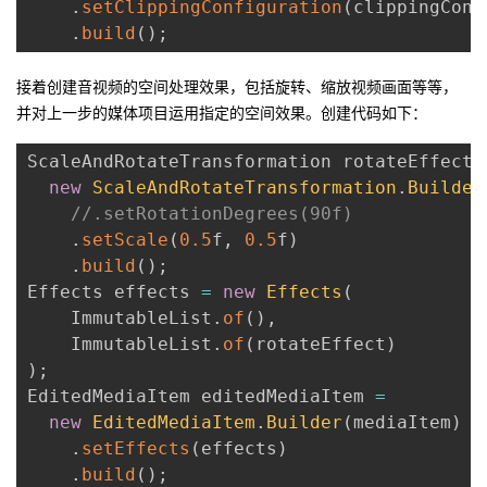
.
setClippingConfiguration
(
clippingConf
持
建
证
实
的
.
build
(
)
;
议
验
收
接着创建音视频的空间处理效果，包括旋转、缩放视频画面等等，
并对上一步的媒体项目运用指定的空间效果。创建代码如下：
藏
ScaleAndRotateTransformation rotateEffect 
new
ScaleAndRotateTransformation
.
Builder
//.setRotationDegrees(90f)
.
setScale
(
0.5
f
,
0.5
f
)
.
build
(
)
;
Effects effects 
=
new
Effects
(
    ImmutableList
.
of
(
)
,
    ImmutableList
.
of
(
rotateEffect
)
)
;
EditedMediaItem editedMediaItem 
=
new
EditedMediaItem
.
Builder
(
mediaItem
)
.
setEffects
(
effects
)
.
build
(
)
;