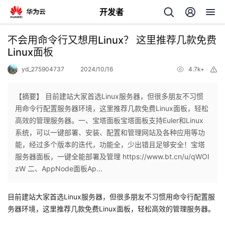
开发者
返
不会用命令行又想用Linux？ 这里推荐几款免费
回
Linux面板
yd_275904737
2024/10/16
4.7k+
举
报
【摘要】 目前建站大家首选Linux服务器，但很多朋友不习惯
用命令行配置服务器环境，这里推荐几款免费Linux面板，轻松
个
高效的管理服务器。一、宝塔面板宝塔面板支持Euler和Linux
系统，可以一键部署、安装、配置和管理网站及各种应用等功
我
人
能，经过多个版本的迭代，功能全，少出错且足够安全！宝塔
服务器面板，一键全能部署及管理 https://www.bt.cn/u/qWOI
的
主
zW 二、AppNode面板Ap...
开
页
目前建站大家首选Linux服务器，但很多朋友不习惯用命令行配置服
务器环境，这里推荐几款免费Linux面板，轻松高效的管理服务器。
发