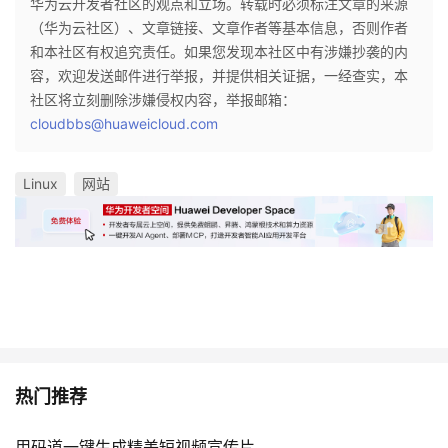
华为云开发者社区的观点和立场。转载时必须标注文章的来源
持
建
证
实
的
（华为云社区）、文章链接、文章作者等基本信息，否则作者
和本社区有权追究责任。如果您发现本社区中有涉嫌抄袭的内
议
验
收
容，欢迎发送邮件进行举报，并提供相关证据，一经查实，本
社区将立刻删除涉嫌侵权内容，举报邮箱：
藏
cloudbbs@huaweicloud.com
Linux
网站
热门推荐
用码道一键生成精美短视频宣传片