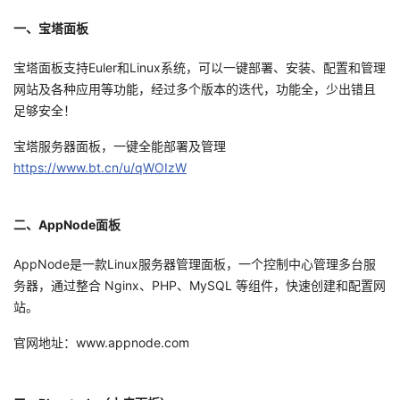
一、宝塔面板
者
宝塔面板支持Euler和Linux系统，可以一键部署、安装、配置和管理
我
网站及各种应用等功能，经过多个版本的迭代，功能全，少出错且
足够安全！
的
我
宝塔服务器面板，一键全能部署及管理
博
的
我
https://www.bt.cn/u/qWOIzW
客
论
的
我
二、AppNode面板
坛
圈
的
我
AppNode是一款Linux服务器管理面板，一个控制中心管理多台服
务器，通过整合 Nginx、PHP、MySQL 等组件，快速创建和配置网
子
直
的
我
站。
我
播
活
的
官网地址：www.appnode.com
我
动
关
的