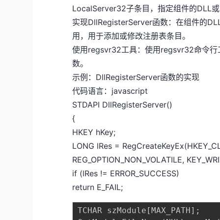
LocalServer32子条目，指定组件的D
实现DllRegisterServer函数：在组件的
用，用于添加或修改注册表条目。
使用regsvr32工具：使用regsvr32命令
数。
示例：DllRegisterServer函数的实现
代码语言：javascript
STDAPI DllRegisterServer()
{
HKEY hKey;
LONG lRes = RegCreateKeyEx(HKEY_CL
REG_OPTION_NON_VOLATILE, KEY_WRITE
if (lRes != ERROR_SUCCESS)
return E_FAIL;
TCHAR szModule[MAX_PATH];
