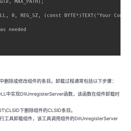
ule, MAX_PATH);

LL, 0, REG_SZ, (const BYTE*)TEXT("Your Compon
as needed

册表中删除或修改组件的条目。卸载过程通常包括以下步骤：
的DLL中实现DllUnregisterServer函数，该函数在组件卸载时
OOT\CLSID下删除组件的CLSID条目。
命令行工具卸载组件，该工具调用组件的DllUnregisterServer