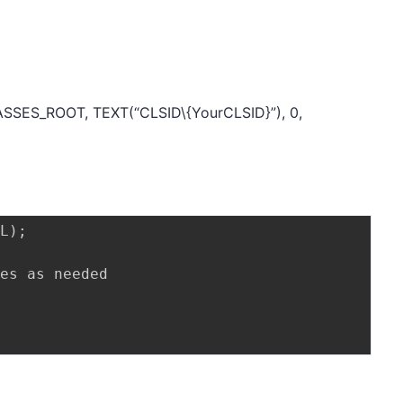
SES_ROOT, TEXT(“CLSID\{YourCLSID}”), 0,
L);

es as needed
