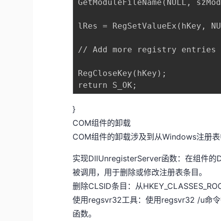
GetModuleFileName(NULL, szMod
lRes = RegSetValueEx(hKey, NU
// Add more registry entries 
RegCloseKey(hKey);

}
COM组件的卸载
COM组件的卸载涉及到从Windows注
实现DllUnregisterServer函数：在组件
被调用，用于删除或修改注册表条目。
删除CLSID条目：从HKEY_CLASSES_R
使用regsvr32工具：使用regsvr32 /u
函数。