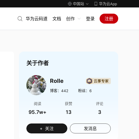
中国站
华为云App
华为云码道
文档
创作
登录
注册
关于作者
Rolle
博客：
442
粉丝：
6
阅读
获赞
评论
95.7w+
13
3
+ 关注
发消息