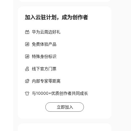
ent Description"), sizeof(TEXT("Your Componen
加入云驻计划，成为创作者
华为云周边好礼
免费体验产品
特殊身份标识
线下官方门票
内部专家零距离
与10000+优质创作者共同成长
立即加入