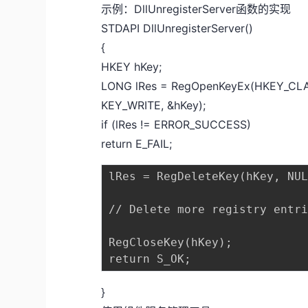
示例：DllUnregisterServer函数的实现
STDAPI DllUnregisterServer()
{
HKEY hKey;
LONG lRes = RegOpenKeyEx(HKEY_CLAS
KEY_WRITE, &hKey);
if (lRes != ERROR_SUCCESS)
return E_FAIL;
lRes = RegDeleteKey(hKey, NUL
// Delete more registry entri
RegCloseKey(hKey);

}