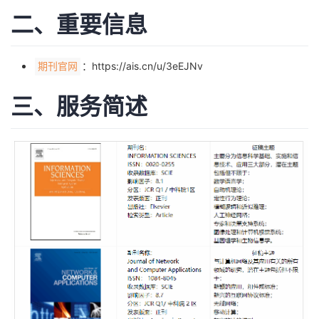
二、重要信息
者
我
：
https://ais.cn/u/3eEJNv
期刊官网
的
我
三、服务简述
博
的
我
客
论
的
我
坛
圈
的
我
子
直
的
我
我
播
活
的
我
动
关
的