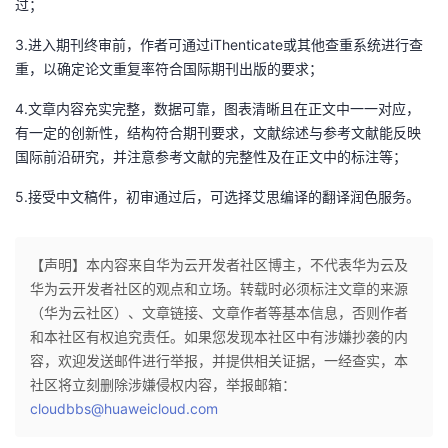
过；
持
建
证
实
的
3.进入期刊终审前，作者可通过iThenticate或其他查重系统进行查
议
验
收
重，以确定论文重复率符合国际期刊出版的要求；
藏
4.文章内容充实完整，数据可靠，图表清晰且在正文中一一对应，
有一定的创新性，结构符合期刊要求，文献综述与参考文献能反映
国际前沿研究，并注意参考文献的完整性及在正文中的标注等；
5.接受中文稿件，初审通过后，可选择
艾思编译
的翻译润色服务。
【声明】本内容来自华为云开发者社区博主，不代表华为云及
华为云开发者社区的观点和立场。转载时必须标注文章的来源
（华为云社区）、文章链接、文章作者等基本信息，否则作者
和本社区有权追究责任。如果您发现本社区中有涉嫌抄袭的内
容，欢迎发送邮件进行举报，并提供相关证据，一经查实，本
社区将立刻删除涉嫌侵权内容，举报邮箱：
cloudbbs@huaweicloud.com