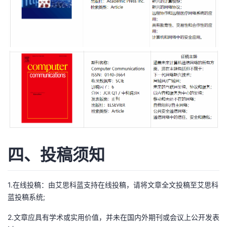
我
注
的
开
的
Programs
发
支
者
持
学
我
堂
的
我
我
四、投稿须知
技
的
的
我
术
云
课
的
我
1.在线投稿：由艾思科蓝支持在线投稿，请将文章全文投稿至
艾思科
蓝投稿系统
;
支
声
程
认
的
我
2.文章应具有学术或实用价值，并未在国内外期刊或会议上公开发表