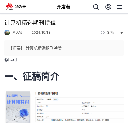
开发者
返
计算机精选期刊特辑
回
刘大猫
2024/10/13
3.7k+
举
报
【摘要】 计算机精选期刊特辑
@[toc]
个
一、征稿简介
我
人
的
主
开
页
发