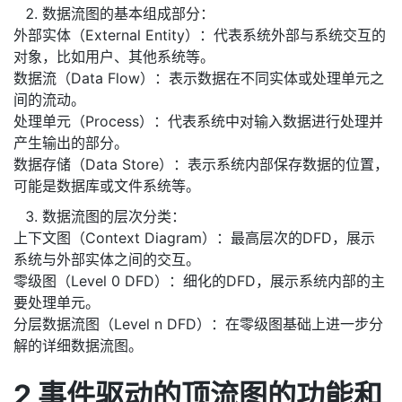
持
建
证
实
的
数据流图的基本组成部分：
外部实体（External Entity）：代表系统外部与系统交互的
议
验
收
对象，比如用户、其他系统等。
数据流（Data Flow）：表示数据在不同实体或处理单元之
藏
间的流动。
处理单元（Process）：代表系统中对输入数据进行处理并
产生输出的部分。
数据存储（Data Store）：表示系统内部保存数据的位置，
可能是数据库或文件系统等。
数据流图的层次分类：
上下文图（Context Diagram）：最高层次的DFD，展示
系统与外部实体之间的交互。
零级图（Level 0 DFD）：细化的DFD，展示系统内部的主
要处理单元。
分层数据流图（Level n DFD）：在零级图基础上进一步分
解的详细数据流图。
2 事件驱动的顶流图的功能和