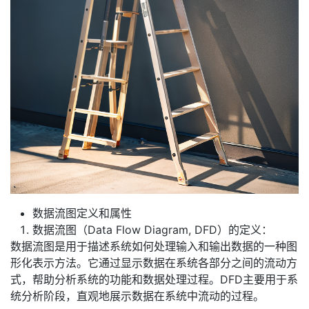
我
注
的
开
的
Programs
发
支
者
持
学
我
堂
的
我
我
数据流图定义和属性
技
的
的
我
数据流图（Data Flow Diagram, DFD）的定义：
数据流图是用于描述系统如何处理输入和输出数据的一种图
术
云
课
的
我
形化表示方法。它通过显示数据在系统各部分之间的流动方
式，帮助分析系统的功能和数据处理过程。DFD主要用于系
支
声
程
认
的
我
统分析阶段，直观地展示数据在系统中流动的过程。