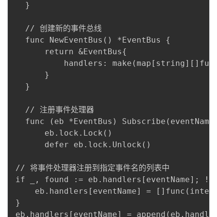
  }

  // 创建新的事件总线

  func NewEventBus() *EventBus {

      return &EventBus{

          handlers: make(map[string][]func
      }

  }

  // 注册事件处理器

  func (eb *EventBus) Subscribe(eventName 
      eb.lock.Lock()

      defer eb.lock.Unlock()

// 将事件处理器注册到指定事件名的列表中

if _, found := eb.handlers[eventName]; !fo
	eb.handlers[eventName] = []func(interface{}){}

}

eb.handlers[eventName] = append(eb.handler