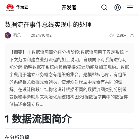
开发者
返
数据流在事件总线实现中的处理
回
码乐
2024/10/02
2.9k+
举
报
【摘要】 1 数据流图简介在分析阶段:数据流图用于界定系统上
下文范围和建立业务流程的加工说明，自顶向下对系统进行功
能分解;指明数据在系统内移动变换;描述功能及加工规约。数据
个
字典用于建立业务概念有组织的集合，是模型核心库，有组织
的系统相关数据元素列表，使涉众对模型中元素有共同的理
我
人
解。在设计阶段：结构化设计根据不同的数据流图类别分别做
变换和事务映射来初始化系统结构图;根据数据字典中的数据存
的
主
储描述来建立数...
1 数据流图简介
开
页
发
在分析阶段: