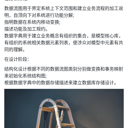
数据流图用于界定系统上下文范围和建立业务流程的加工说
者
明，自顶向下对系统进行功能分解;
指明数据在系统内移动变换;
我
描述功能及加工规约。
数据字典用于建立业务概念有组织的集合，是模型核心库，
的
我
有组织的系统相关数据元素列表，使涉众对模型中元素有共
同的理解。
博
的
我
在设计阶段：
客
论
的
我
结构化设计根据不同的数据流图类别分别做变换和事务映射
来初始化系统结构图;
坛
圈
的
我
根据数据字典中的数据存储描述来建立数据库存储设计。
子
直
的
我
我
播
活
的
我
动
关
的