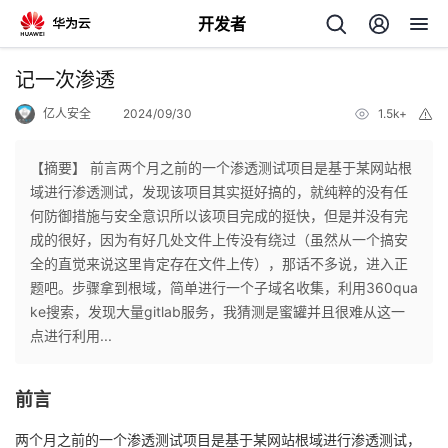
开发者
返
记一次渗透
回
亿人安全
2024/09/30
1.5k+
举
报
【摘要】 前言两个月之前的一个渗透测试项目是基于某网站根
域进行渗透测试，发现该项目其实挺好搞的，就纯粹的没有任
何防御措施与安全意识所以该项目完成的挺快，但是并没有完
个
成的很好，因为有好几处文件上传没有绕过（虽然从一个搞安
全的直觉来说这里肯定存在文件上传），那话不多说，进入正
我
人
题吧。步骤拿到根域，简单进行一个子域名收集，利用360qua
ke搜索，发现大量gitlab服务，我猜测是蜜罐并且很难从这一
我
的
主
点进行利用...
我
的
开
页
前言
我
的
开
发
两个月之前的一个渗透测试项目是基于某网站根域进行渗透测试，