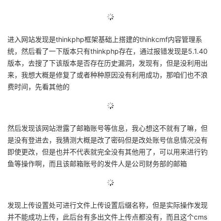
议
注
验
收
藏
进入网站发现是thinkphp框架基础上搭建的thinkcmf内容管理系
统，然后看了一下版本只有thinkphp存在，通过报错发现是5.1.40
版本，去搜了下该版本是否存在历史漏洞，发现有，但是没利用出
来，我想大概是修复了或者种种原因没有利用成功，那咱们也不浪
费时间，先看其他的
然后发现该网站泄露了邮箱账号等信息，我心想这不就有了嘛，但
是没有登进去，我猜测大概是改了密码但是改处账号信息情况没有
即使更改，但是也并不代表就完全没有其他用了，可以用来进行钓
鱼等操作啊，而且该邮箱账号的发件人是公司财务部的邮箱
发现上传设置处可进行文件上传设置后缀名称，但是实际操作发现
并不能成功上传，此后台有多出文件上传点都没有，而且这个cms