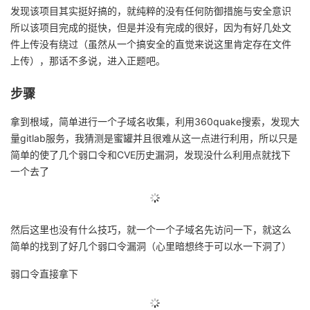
发现该项目其实挺好搞的，就纯粹的没有任何防御措施与安全意识
的
Programs
发
者
所以该项目完成的挺快，但是并没有完成的很好，因为有好几处文
件上传没有绕过（虽然从一个搞安全的直觉来说这里肯定存在文件
支
者
我
上传），那话不多说，进入正题吧。
持
学
的
我
步骤
拿到根域，简单进行一个子域名收集，利用360quake搜索，发现大
我
堂
博
的
我
量gitlab服务，我猜测是蜜罐并且很难从这一点进行利用，所以只是
简单的使了几个弱口令和CVE历史漏洞，发现没什么利用点就找下
的
我
客
论
的
我
我
一个去了
技
的
坛
圈
的
我
的
我
术
云
子
直
的
我
课
的
我
然后这里也没有什么技巧，就一个一个子域名先访问一下，就这么
简单的找到了好几个弱口令漏洞（心里暗想终于可以水一下洞了）
支
声
播
活
的
程
认
的
我
弱口令直接拿下
持
建
动
关
证
实
的